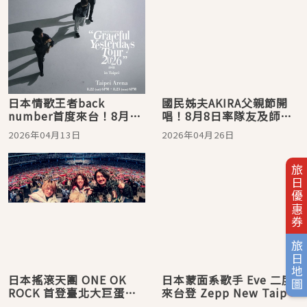
日本情歌王者back
國民姊夫AKIRA父親節開
number首度來台！8月登
唱！8月8日率隊友及師弟
小巨蛋連唱兩場，4月20日
團來台獻唱EXILE歷年青春
2026年04月13日
2026年04月26日
起實名登記抽票
曲
旅日優惠券
旅日地圖
日本搖滾天團 ONE OK
日本蒙面系歌手 Eve 二度
ROCK 首登臺北大巨蛋開
來台登 Zepp New Taipei
唱完售2場 創日本藝人來
連唱兩天，5 月 9 日準時