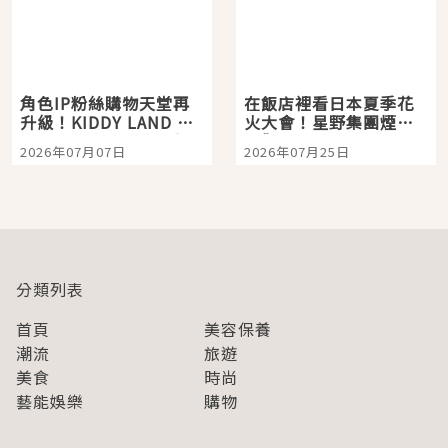
角色IP粉絲購物天堂再
在飯店裡看日本夏季花
升級！KIDDY LAND 原
火大會！星野集團煙火
宿店吉伊卡哇迎客，新
景觀飯店6選，讓你不用
2026年07月07日
2026年07月25日
開幕 OMOKADO 店3分
人擠人悠閒欣賞
即達
分類列表
首頁
美容保養
潮流
旅遊
美食
時尚
藝能娛樂
購物