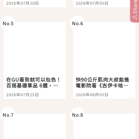
Share
2026年07月20日
2026年07月03日
選
美食體驗！
No.
5
No.
6
在GU看到就可以包色！
快90公斤肌肉大叔能進
百搭基礎單品 6選，閉
電影院看《吉伊卡哇》
眼全收也不心疼
嗎？日本重金屬樂團
2026年07月25日
2026年08月03日
「打首」會長與nagano
老師一同給出了答案
No.
7
No.
8