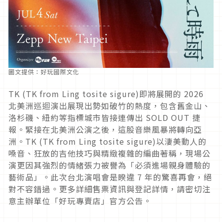
圖文提供：好玩國際文化
TK (TK from Ling tosite sigure)
即將展開的
2026
北美洲巡迴演出展現出勢如破竹的熱度，包含舊金山、
洛杉磯、紐約等指標城市皆接連傳出
SOLD OUT
捷
報。緊接在北美洲公演之後，這股音樂風暴將轉向亞
洲。
TK (TK from Ling tosite sigure)
以淒美動人的
嗓音、狂放的吉他技巧與精緻複雜的編曲著稱，現場公
演更因其強烈的情緒張力被譽為「必須進場親身體驗的
藝術品」。此次台北演唱會是睽違
7
年的驚喜再會，絕
對不容錯過。更多詳細售票資訊與登記詳情，請密切注
意主辦單位「好玩專賣店」官方公告。