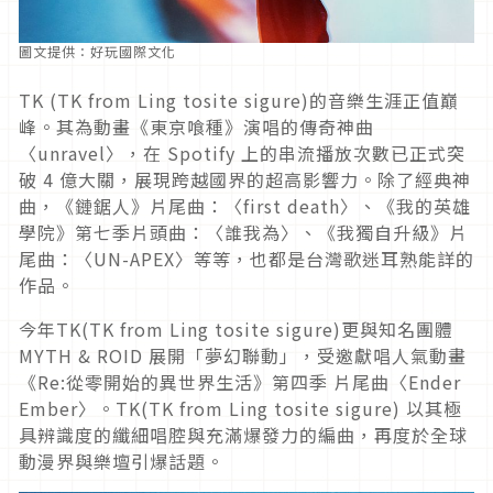
圖文提供：好玩國際文化
TK (TK from Ling tosite sigure)
的音樂生涯正值巔
峰。其為動畫《東京喰種》演唱的傳奇神曲
〈
unravel
〉，在
Spotify
上的串流播放次數已正式突
破
4
億大關，展現跨越國界的超高影響力。除了經典神
曲，《鏈鋸人》片尾曲：〈
first death
〉、《我的英雄
學院》第七季片頭曲：〈誰我為〉、《我獨自升級》片
尾曲：〈
UN-APEX
〉等等，也都是台灣歌迷耳熟能詳的
作品。
今年
TK(TK from Ling tosite sigure)
更與知名團體
MYTH & ROID
展開「夢幻聯動」，受邀獻唱人氣動畫
《
Re:
從零開始的異世界生活》第四季 片尾曲〈
Ender
Ember
〉。
TK(TK from Ling tosite sigure)
以其極
具辨識度的纖細唱腔與充滿爆發力的編曲，再度於全球
動漫界與樂壇引爆話題。