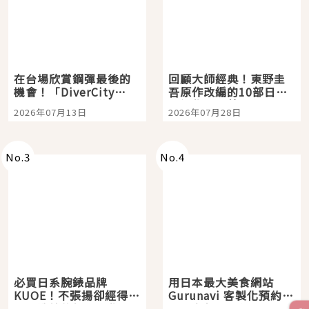
在台場欣賞鋼彈最後的
回顧大師經典！東野圭
機會！「DiverCity
吾原作改編的10部日本
Tokyo Plaza」搭船、
影視作品推薦
2026年07月13日
2026年07月28日
購物、美食及夜景，一
次全體驗
No.
3
No.
4
必買日系腕錶品牌
用日本最大美食網站
KUOE！不張揚卻經得起
Gurunavi 客製化預約九
時間洗鍊的經典之作五
大都市餐廳，打造專屬