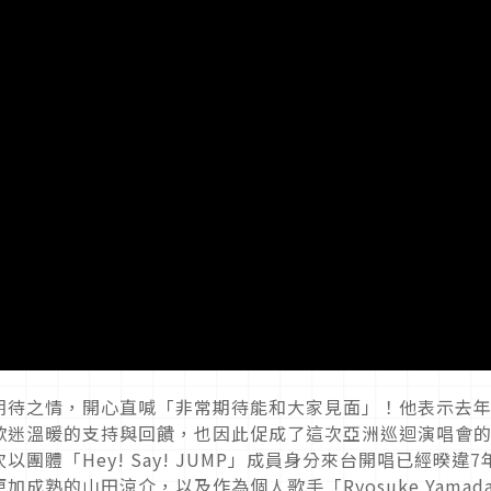
期待之情，開心直喊「非常期待能和大家見面」！他表示去
歌迷溫暖的支持與回饋，也因此促成了這次亞洲巡迴演唱會
體「Hey! Say! JUMP」成員身分來台開唱已經暌違7
成熟的山田涼介，以及作為個人歌手「Ryosuke Yamad