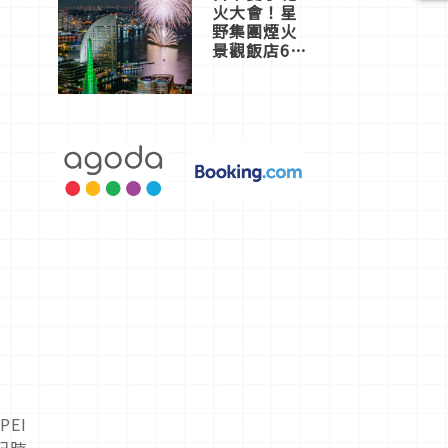
火大會！星
野集團煙火
景觀飯店6
選，讓你不
用人擠人悠
閒欣賞
PEI