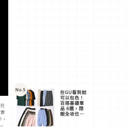
No.
5
在GU看到就
可以包色！
百搭基礎單
年在
品 6選，閉
的實
眼全收也不
年，
心疼
a」