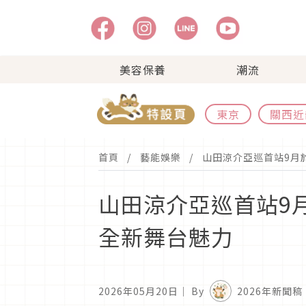
美容保養
潮流
東京
關西近
首頁
藝能娛樂
山田涼介亞巡首站9月
山田涼介亞巡首站9
全新舞台魅力
2026年05月20日
｜ By
2026年新聞稿