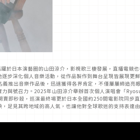
員身份活躍於日本演藝圈的山田涼介，影視歌三棲發展，直播電競
他逐步深化個人音樂活動，從作品製作到舞台呈現皆展現更
ada」名義推出音樂作品後，迅速獲得各界肯定，不僅屢屢締造亮
與號召力。2025年山田涼介舉辦首次個人演唱會「Ryosu
RED」門票開賣即秒殺，巡演最終場更於日本全國約250間電影院同步直
映，足見其跨地域的高人氣，也讓他對全球歌迷的支持表達