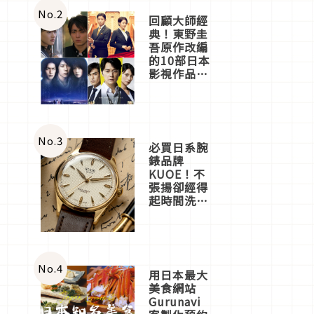
體驗
No.
2
回顧大師經
典！東野圭
吾原作改編
的10部日本
影視作品推
薦
No.
3
必買日系腕
錶品牌
KUOE！不
張揚卻經得
起時間洗鍊
的經典之作
五選
No.
4
用日本最大
美食網站
Gurunavi