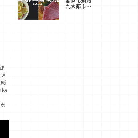
客製化預約
九大都市餐
廳，打造專
屬美食體
驗！
也都
鮮明
眼銷
ke
由衷