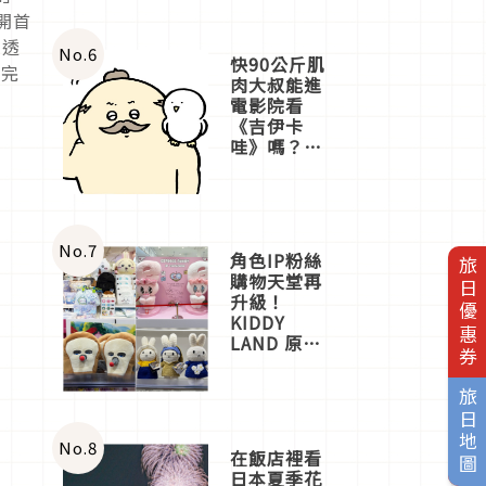
開首
，透
No.
6
快90公斤肌
長完
肉大叔能進
電影院看
《吉伊卡
哇》嗎？日
本重金屬樂
團「打首」
會長與
nagano老師
一同給出了
No.
7
角色IP粉絲
旅日優惠券
答案
購物天堂再
升級！
KIDDY
LAND 原宿
店吉伊卡哇
迎客，新開
旅日地圖
幕
OMOKADO
店3分即達
No.
8
在飯店裡看
日本夏季花