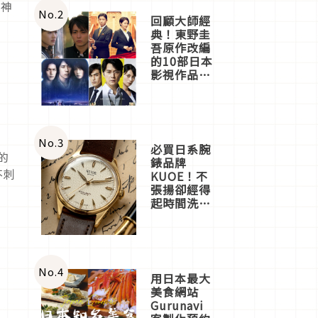
的神
體驗
No.
2
回顧大師經
典！東野圭
吾原作改編
的10部日本
影視作品推
薦
No.
3
必買日系腕
的
錶品牌
不刺
KUOE！不
張揚卻經得
起時間洗鍊
的經典之作
五選
No.
4
用日本最大
美食網站
Gurunavi