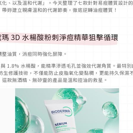
氧化、以及溫和代謝」。今天整理了七款針對易痘體質設計
，帶妳建立親膚溫和的代謝節奏，徹底逆轉油痘體質！
瑪 3D 水楊酸粉刺淨痘精華狙擊循環
調整油質，消痘同時強化屏障。
酯與 1.8% 水楊酸，能精準滲透毛孔並強效代謝角質。最特別
™ 仿生修護技術，不僅能防止皮脂氧化變黏稠，更能持久保濕
，這款無酒精、無矽靈的產品是溫和控油的救星。