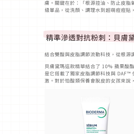
膚。關鍵在於：「根源控油、防止皮脂
級單品，從洗顏、調理水到超萌痘痘貼
精準滲透對抗粉刺：貝膚黛
結合雙酸與皮脂調節流動科技，從根源
貝膚黛瑪這款精華結合了 10% 蘋果酸
是它搭載了獨家皮脂調節科技與 DAF
激。對於怕酸類保養會脫皮的女孩來說