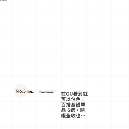
時
No.
5
在GU看到就
可以包色！
百搭基礎單
品 6選，閉
眼全收也不
心疼