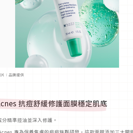
。圖片：品牌提供
cnes 抗痘舒緩修護面膜穩定肌底
成分精準控油並深入修護。
cnes 專為保養焦慮的痘痘族群研發，這款面膜添加三大關