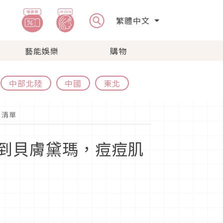
繁體中文
藝能娛樂
購物
中部北陸
中國
東北
」清單
到貝膚黛瑪，痘痘肌