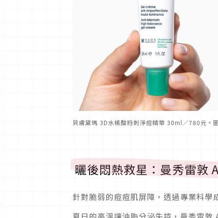
貝膚黛瑪 3D水楊酸粉刺淨痘精華 30ml／780元
曬後悶熱救星：曼秀雷敦 A
針對脆弱的痘痘肌屏障，透過專業科學
夏日的高溫讓油脂分泌失控，曼秀雷敦 A