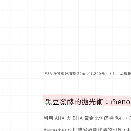
IPSA 淨荳調理精華 25ml／1,200元。圖片：品牌
黑豆發酵的拋光術：m̄eno
利用 AHA 與 BHA 黃金比例疏通毛
m̄enom̄eno 打破酸類會乾澀的