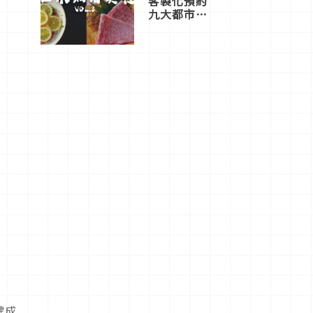
客製化預約
九大都市餐
廳，打造專
屬美食體
驗！
鍵成