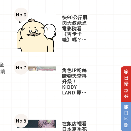
No.
6
快90公斤肌
肉大叔能進
電影院看
《吉伊卡
哇》嗎？日
本重金屬樂
團「打首」
會長與
nagano老師
全
一同給出了
No.
7
角色IP粉絲
的讀
旅日優惠券
答案
購物天堂再
升級！
KIDDY
LAND 原宿
店吉伊卡哇
迎客，新開
旅日地圖
幕
OMOKADO
店3分即達
No.
8
在飯店裡看
日本夏季花