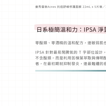
曼秀雷敦Acnes 抗痘舒緩修護面膜 22mL x 5片
日系極簡溫和力：IPSA 
零酸類、零酒精的溫和配方，連敏弱肌
IPSA 針對最易鬧脾氣的 T 字部位
不含酸類，而是利用苦楝葉萃取與傳明
者，在最初期就抑制發炎，連最難纏的