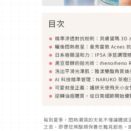
目次
精準滲透對抗粉刺：貝膚黛瑪 3D
曬後悶熱救星：曼秀雷敦 Acnes
日系極簡溫和力：IPSA 淨荳調理
黑豆發酵的拋光術：m̄enom̄en
洗出平滑光澤肌：雅漾雙酸角質煥
AI 科技精準管理：NARUKO 茶
可愛就是正義：護妍天使飛天小女
逆轉油痘體質，從日常細節開始優
每到夏季，悶熱潮濕的天氣不僅讓體感
之苦，即便狂擦酸類保養也難見起色。