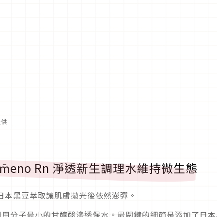
提供
m̄eno Rn 淨透新生調理水維持微生態
孔，日本黑豆萃取讓肌膚拋光後依然澎彈。
印象，利用分子最小的甘醇酸滲透保水。最關鍵的細節是添加了日本