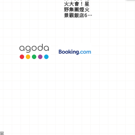
火大會！星
野集團煙火
景觀飯店6
選，讓你不
用人擠人悠
閒欣賞
黑