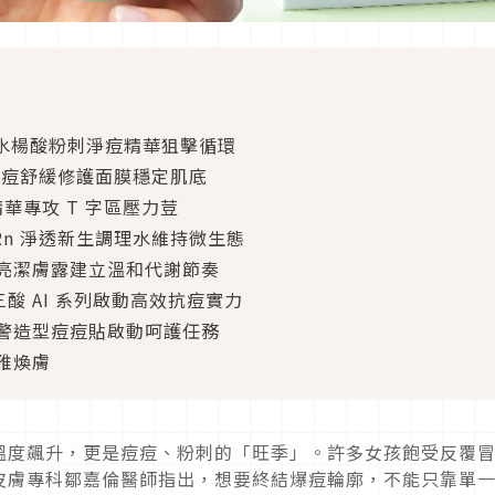
 水楊酸粉刺淨痘精華狙擊循環
 抗痘舒緩修護面膜穩定肌底
精華專攻 T 字區壓力荳
o Rn 淨透新生調理水維持微生態
亮潔膚露建立溫和代謝節奏
樹三酸 AI 系列啟動高效抗痘實力
警造型痘痘貼啟動呵護任務
雅煥膚
溫度飆升，更是痘痘、粉刺的「旺季」。許多女孩飽受反覆
皮膚專科鄒嘉倫醫師指出，想要終結爆痘輪廓，不能只靠單