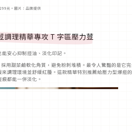
裝／299元。圖片：品牌提供
淨荳調理精華專攻 T 字區壓力荳
也能安心抑制控油、淡化印記。
設計，採用甜菜鹼軟化角質，避免粉刺堆積。最令人驚豔的是它完
酸來調理環境並舒緩紅腫。這款精華特別推薦給壓力型爆痘
痘痕都能一併淡化。