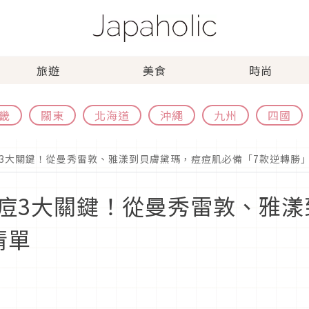
旅遊
美食
時尚
畿
關東
北海道
沖繩
九州
四國
3大關鍵！從曼秀雷敦、雅漾到貝膚黛瑪，痘痘肌必備「7款逆轉勝
痘3大關鍵！從曼秀雷敦、雅漾
清單