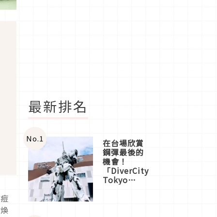
最新排名
No.
1
在台場欣賞
鋼彈最後的
機會！
「DiverCity
Tokyo
Plaza」搭
船、購物、
冒痘
美食及夜
一煥
景，一次全