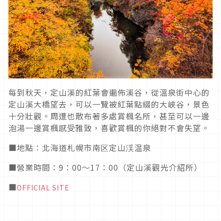
每到秋天，定山溪的紅葉會遍佈溪谷，從溫泉街中心的
定山溪大橋望去，可以一覽被紅葉點綴的大峽谷，景色
十分壯觀。周遭也散布著多處賞楓名所，甚至可以一邊
泡湯一邊賞楓感受雅致，喜歡賞楓的你絕對不會失望。
■地點：北海道札幌市南区定山渓温泉
■營業時間：9：00～17：00（定山溪觀光介紹所）
■
OFFICIAL SITE