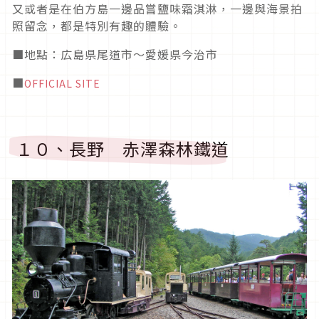
又或者是在伯方島一邊品嘗鹽味霜淇淋，一邊與海景拍
照留念，都是特別有趣的體驗。
■地點：広島県尾道市～愛媛県今治市
■
OFFICIAL SITE
１０、長野 赤澤森林鐵道