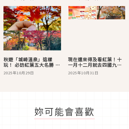
令人窒息
秋遊「城崎溫泉」這樣
現在還來得及看紅葉！十
玩！ 必訪紅葉五大名勝 周
一月十二月就去四國九州
遊卡解鎖但馬秋景
吧
2025年10月29日
2025年10月31日
妳可能會喜歡