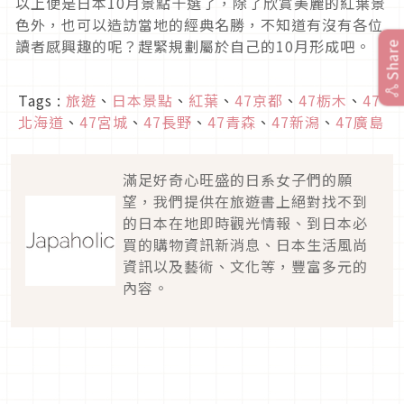
以上便是日本
10
月景點十選了，除了欣賞美麗的紅葉景
色外，也可以造訪當地的經典名勝，不知道有沒有各位
讀者感興趣的呢？趕緊規劃屬於自己的
10
月形成吧。
Share
Tags :
旅遊
、
日本景點
、
紅葉
、
47京都
、
47栃木
、
47
北海道
、
47宮城
、
47長野
、
47青森
、
47新潟
、
47廣島
滿足好奇心旺盛的日系女子們的願
望，我們提供在旅遊書上絕對找不到
的日本在地即時觀光情報、到日本必
買的購物資訊新消息、日本生活風尚
資訊以及藝術、文化等，豐富多元的
內容。