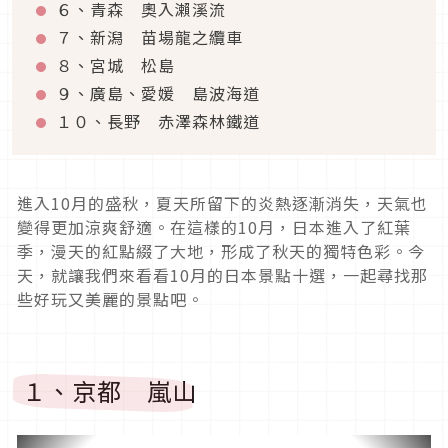
６、青森 奧入瀨溪流
７、新潟 苗場龍之纜車
８、宮城 松島
９、廣島、愛媛 島波海道
１０、長野 赤澤森林鐵道
進入
10
月的盛秋，夏天所留下的炎熱逐漸消失，天氣也
變得更加涼爽舒適。在這樣的
10
月，日本進入了紅葉
季，漫天的紅點綴了大地，形成了秋天的獨特色彩。今
天，就讓我們來看看
10
月的日本景點十選，一起尋找那
些好玩又美麗的景點吧。
１、京都 嵐山