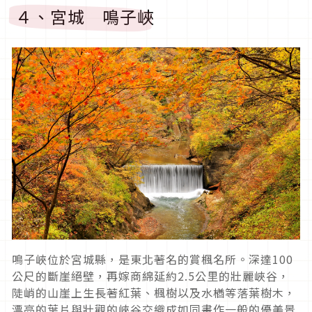
４、宮城 鳴子峽
鳴子峽位於宮城縣，是東北著名的賞楓名所。深達
100
公尺的斷崖絕壁，再嫁商綿延約
2.5
公里的壯麗峽谷，
陡峭的山崖上生長著紅葉、楓樹以及水楢等落葉樹木，
漂亮的葉片與壯觀的峽谷交織成如同畫作一般的優美景