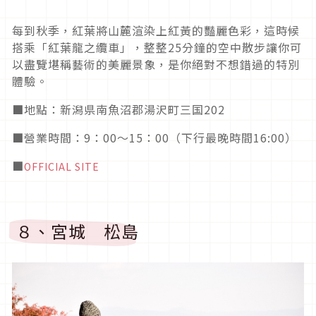
每到秋季，紅葉將山麓渲染上紅黃的豔麗色彩，這時候
搭乘「紅葉龍之纜車」，整整
25
分鐘的空中散步讓你可
以盡覽堪稱藝術的美麗景象，是你絕對不想錯過的特別
體驗。
■地點：新潟県南魚沼郡湯沢町三国202
■營業時間：9：00～15：00（下行最晚時間16:00）
■
OFFICIAL SITE
８、宮城 松島