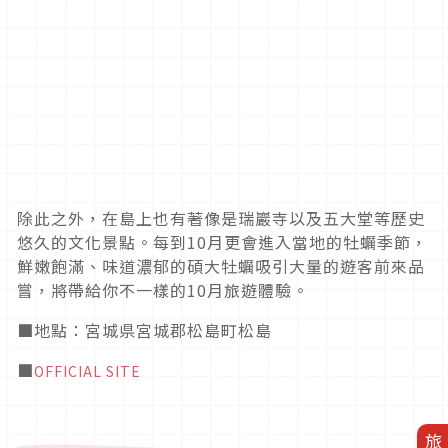
除此之外，在島上也有著像是瑞巖寺以及五大堂等歷史
悠久的文化景點。每到
10
月更會進入當地的牡蠣季節，
鮮嫩飽滿、味道濃郁的碩大牡蠣吸引大量的遊客前來品
嘗，將帶給你不一樣的
10
月旅遊體驗。
■地點：宮城県宮城郡松島町松島
■
OFFICIAL SITE