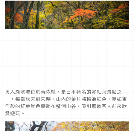
奧入瀨溪流位於青森縣，是日本著名的賞紅葉景點之
一，每當秋天到來時，山內的葉片將轉為紅色，宛如畫
作般的紅葉景色將遍布整個山谷，吸引無數客人前來欣
賞遊玩。