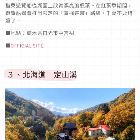
搭乘遊覽船從湖面上欣賞漂亮的楓葉。在紅葉季期間，
遊覽船還會推出限定的「賞楓巡遊」路線，千萬不要錯
過了。
■地點：栃木県日光市中宮祠
■
OFFICIAL SITE
３、北海道 定山溪