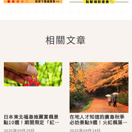
相關文章
日本東北福島推薦賞楓景
在地人才知道的廣島秋季
點10選！期間限定「紅葉
必訪景點9選！火紅楓葉、
守」超美
心形紅葉、金黃銀杏美到
2025年09月29日
2025年09月24日