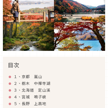
目次
１、京都 嵐山
２、栃木 中禪寺湖
３、北海道 定山溪
４、宮城 鳴子峽
５、長野 上高地