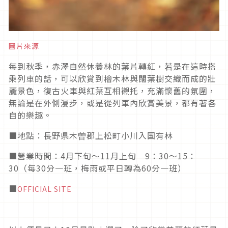
圖片來源
每到秋季，赤澤自然休養林的葉片轉紅，若是在這時搭
乘列車的話，可以欣賞到檜木林與闊葉樹交織而成的壯
麗景色，復古火車與紅葉互相襯托，充滿懷舊的氛圍，
無論是在外側漫步，或是從列車內欣賞美景，都有著各
自的樂趣。
■地點：長野県木曽郡上松町小川入国有林
■營業時間：4月下旬～11月上旬 9：30～15：
30（每30分一班，梅雨或平日轉為60分一班）
■
OFFICIAL SITE