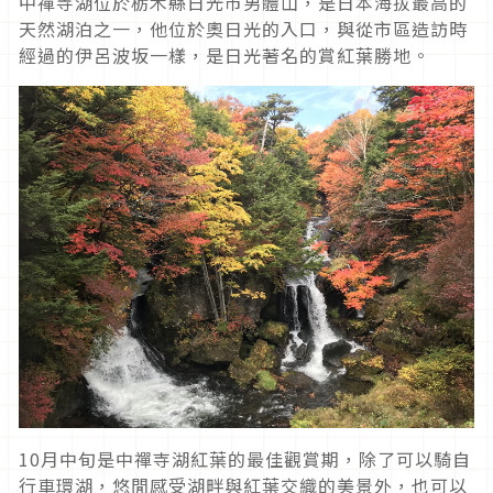
中禪寺湖位於栃木縣日光市男體山，是日本海拔最高的
天然湖泊之一，他位於奧日光的入口，與從市區造訪時
經過的伊呂波坂一樣，是日光著名的賞紅葉勝地。
10
月中旬是中禪寺湖紅葉的最佳觀賞期，除了可以騎自
行車環湖，悠閒感受湖畔與紅葉交織的美景外，也可以