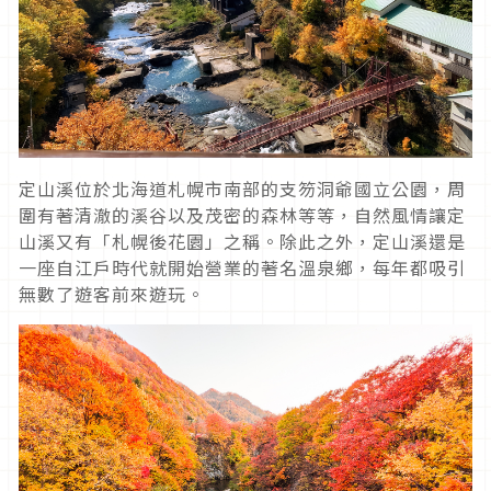
定山溪位於北海道札幌市南部的支笏洞爺國立公園，周
圍有著清澈的溪谷以及茂密的森林等等，自然風情讓定
山溪又有「札幌後花園」之稱。除此之外，定山溪還是
一座自江戶時代就開始營業的著名溫泉鄉，每年都吸引
無數了遊客前來遊玩。