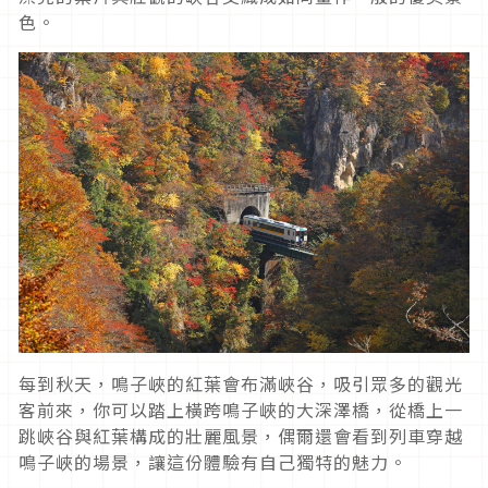
色。
每到秋天，鳴子峽的紅葉會布滿峽谷，吸引眾多的觀光
客前來，你可以踏上橫跨鳴子峽的大深澤橋，從橋上一
跳峽谷與紅葉構成的壯麗風景，偶爾還會看到列車穿越
鳴子峽的場景，讓這份體驗有自己獨特的魅力。