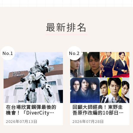
最新排名
No.
1
No.
2
在台場欣賞鋼彈最後的
回顧大師經典！東野圭
機會！「DiverCity
吾原作改編的10部日本
Tokyo Plaza」搭船、
影視作品推薦
2026年07月13日
2026年07月28日
購物、美食及夜景，一
次全體驗