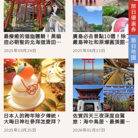
旅日優惠券
最療癒的猫詣體驗！黑貓
廣島必去景點10選！除了
旅日地圖
控必朝聖的北海道清田稻
嚴島神社和原爆圓頂館，
荷神社
還有夢幻兔島、文青貓道
2025年09月24日
2025年08月13日
與感動人心的自然風光
日本人的跨年除夕傳統，
佐賀四天三夜深度自駕
大晦日神社參拜怎麼拜？
旅：海中鳥居、最美圖書
館、美肌溫泉與螃蟹宴席
2025年12月25日
2026年01月07日