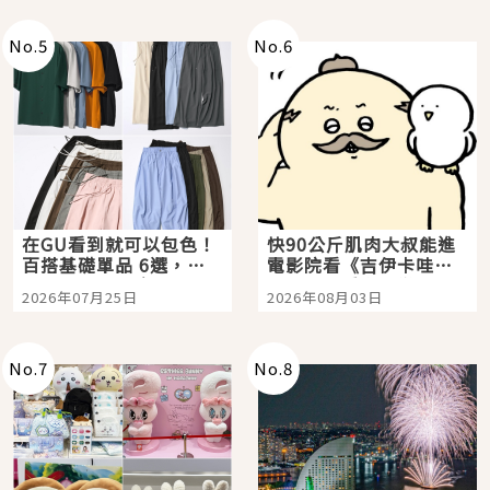
No.
5
No.
6
在GU看到就可以包色！
快90公斤肌肉大叔能進
百搭基礎單品 6選，閉
電影院看《吉伊卡哇》
眼全收也不心疼
嗎？日本重金屬樂團
2026年07月25日
2026年08月03日
「打首」會長與nagano
老師一同給出了答案
No.
7
No.
8