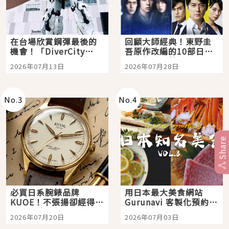
在台場欣賞鋼彈最後的
回顧大師經典！東野圭
機會！「DiverCity
吾原作改編的10部日本
Tokyo Plaza」搭船、
影視作品推薦
2026年07月13日
2026年07月28日
購物、美食及夜景，一
次全體驗
No.
3
No.
4
Share
必買日系腕錶品牌
用日本最大美食網站
KUOE！不張揚卻經得起
Gurunavi 客製化預約九
時間洗鍊的經典之作五
大都市餐廳，打造專屬
2026年07月20日
2026年07月03日
選
美食體驗！