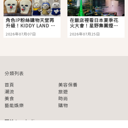
角色IP粉絲購物天堂再
在飯店裡看日本夏季花
升級！KIDDY LAND 原
火大會！星野集團煙火
宿店吉伊卡哇迎客，新
景觀飯店6選，讓你不用
2026年07月07日
2026年07月25日
開幕 OMOKADO 店3分
人擠人悠閒欣賞
即達
分類列表
首頁
美容保養
潮流
旅遊
美食
時尚
藝能娛樂
購物
關於Japaholic