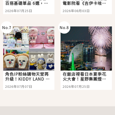
百搭基礎單品 6選，閉
電影院看《吉伊卡哇》
眼全收也不心疼
嗎？日本重金屬樂團
2026年07月25日
2026年08月03日
「打首」會長與nagano
老師一同給出了答案
No.
7
No.
8
角色IP粉絲購物天堂再
在飯店裡看日本夏季花
升級！KIDDY LAND 原
火大會！星野集團煙火
宿店吉伊卡哇迎客，新
景觀飯店6選，讓你不用
2026年07月07日
2026年07月25日
開幕 OMOKADO 店3分
人擠人悠閒欣賞
即達