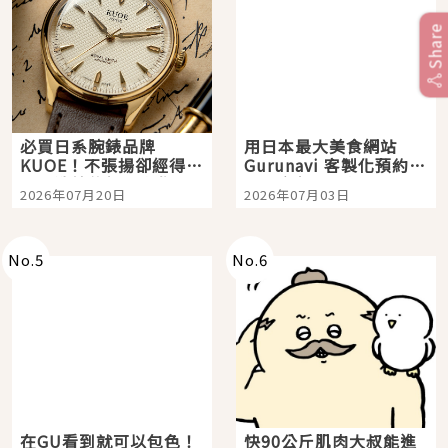
Share
必買日系腕錶品牌
用日本最大美食網站
KUOE！不張揚卻經得起
Gurunavi 客製化預約九
時間洗鍊的經典之作五
大都市餐廳，打造專屬
2026年07月20日
2026年07月03日
選
美食體驗！
No.
5
No.
6
在GU看到就可以包色！
快90公斤肌肉大叔能進