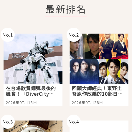
最新排名
No.
1
No.
2
在台場欣賞鋼彈最後的
回顧大師經典！東野圭
機會！「DiverCity
吾原作改編的10部日本
Tokyo Plaza」搭船、
影視作品推薦
2026年07月13日
2026年07月28日
購物、美食及夜景，一
次全體驗
No.
3
No.
4