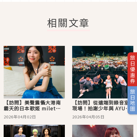
相關文章
旅日優惠券
旅日地圖
【訪問】美聲震懾大港南
【訪問】從遠端到錄音室
霸天的日本歌姬 milet，
現場！拍謝少年與 AYUNi
分享願意接納不完美自己
D 跨國碰撞音樂與文化火
2026年04月02日
2026年04月05日
的心路歷程
花