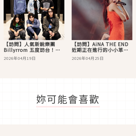
【訪問】人氣新銳樂團
【訪問】AiNA THE END
Billyrrom 五度訪台！挑
近期正在進行的小小革
戰台灣伴手禮「臭豆腐泡
命？亞洲巡迴取名為
2026年04月19日
2026年04月25日
麵」 在台灣宣布主流出道
「PICNIC」的原因大公
開！
妳可能會喜歡