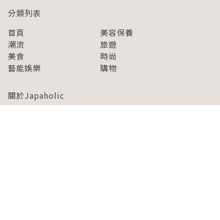
分類列表
首頁
美容保養
潮流
旅遊
美食
時尚
藝能娛樂
購物
關於Japaholic
關於我們
免責事項
寫手招募
Japaholic Girls招募
廣告、合作洽談
關鍵字列表
お問い合わせ