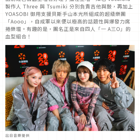
製作人 Three 與 Tsumiki 分別負責吉他與鼓，再加上
YOASOBI 御用支援貝斯手山本光所組成的超級樂團
「Aooo」，自成軍以來便以極高的話題性與爆發力席
捲樂壇。有趣的是，團名正是來自四人「一 A三O」的
血型組合！
出日音樂提供