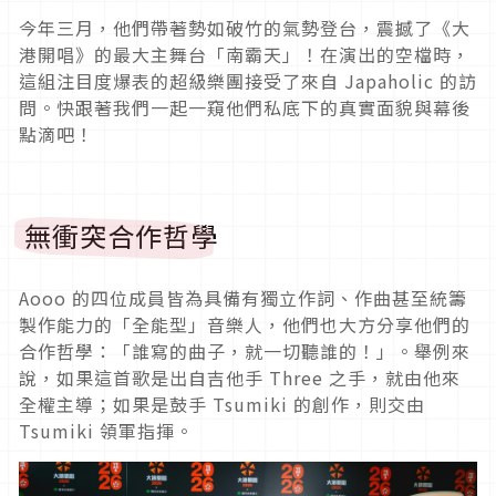
今年三月，他們帶著勢如破竹的氣勢登台，震撼了《大
港開唱》的最大主舞台「南霸天」！在演出的空檔時，
這組注目度爆表的超級樂團接受了來自 Japaholic 的訪
問。快跟著我們一起一窺他們私底下的真實面貌與幕後
點滴吧！
無衝突合作哲學
Aooo 的四位成員皆為具備有獨立作詞、作曲甚至統籌
製作能力的「全能型」音樂人，他們也大方分享他們的
合作哲學：「誰寫的曲子，就一切聽誰的！」。舉例來
說，如果這首歌是出自吉他手 Three 之手，就由他來
全權主導；如果是鼓手 Tsumiki 的創作，則交由
Tsumiki 領軍指揮。