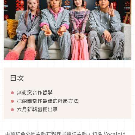
目次
無衝突合作哲學
把練團當作最佳的紓壓方法
六月新輯盛夏出擊
由前紅色公園主唱石野理子擔任主唱，知名 Vocaloid