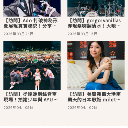
【訪問】Ado 打破神秘形
【訪問】go!go!vanillas
象展現真實樣貌！分享來
浮現祭嗨翻清水！大啖青
台與柯基的可愛邂逅，最
蛙、鱷魚肉沒在怕，預告7
2026年03月24日
2026年03月15日
愛歌單竟是海豚刑警
月專場將唱好唱滿
【訪問】從遠端到錄音室
【訪問】美聲震懾大港南
現場！拍謝少年與 AYUNi
霸天的日本歌姬 milet，
D 跨國碰撞音樂與文化火
分享願意接納不完美自己
2026年04月05日
2026年04月02日
花
的心路歷程