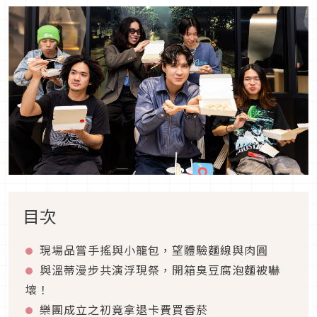
目次
現場品嘗手搖與小籠包，望體驗麵線與肉圓
與溫蒂漫步共演浮現祭，開箱臭豆腐泡麵被嚇
壞！
樂團成立之初竟拿退卡費買香菸