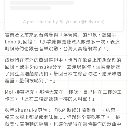
A post shared by Billyrrom (@billyrrom)
被問及之前來到台灣參與「浮現祭」的印象，鍵盤手
Leno 則回憶：「那次應該是聽眾人數最多一次，表演
時粉絲們也跟著音樂跳動，台灣人真是讚爆了！」
成員們在海外的亞洲巡迴中，也有在飲食上印象深刻的
回憶。鼓手Shunsuke分享「去浮現祭時，溫蒂漫步送
了臭豆腐泡麵給我們，帶回日本在錄音時吃，結果味道
超重，整個被嚇到了。」
Mol 接著補充，那時大家在一樓吃．自己則在二樓的工
作室，「連在二樓都聽到一樓的大叫聲！」
鼓手Shunsuke更說：「吃的時候汁噴到身上．結果一
整天衣服上都是那個味道......但還是全部吃完了。」挑
戰臭豆腐泡麵的經驗，也讓他覺得在當時製作的歌曲中