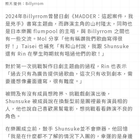
照片提供：Billyrrom
2024年Billyrrom曾替日劇《MADDER：這起案件，我
是兇手》書寫主題曲，而飾演主角的山村隆太，同時也
是日本樂團 flumpool 的主唱，與 Billyrrom 之間也
有一些交流。Mol 分享「他有稱讚我們歌曲寫得很
好！」Taisei 也補充「有和山村說，我跟 Shunsuke
還有 Rin 在學生時期就有唱過他們的歌！」
對於第一次挑戰製作日劇主題曲的過程，Rin 也表示
「過去只有為廣告提供過歌曲，這次只有收到劇本，需
要邊想像畫面邊寫，很有難度。」
被問及有沒有成員想跨界、挑戰戲劇演出後，
Shunsuke 被成員說在換髮型前是團裡最有演員相的
人，他也說自己喜歡黑幫電影，想挑戰看看飾演不良的
角色。
在樂團成立前，鼓手 Shunsuke並不會樂器，他回憶
「我是在什麼都不了解的情況下入團的，幸運的是身邊