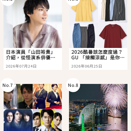
日本演員「山田裕貴」
2026酷暑該怎麼度過？
介紹，從怪演系俳優走
GU 「接觸涼感」是你的
向國民級日劇主角
夏日救星
2026年07月24日
2026年06月25日
No.
7
No.
8