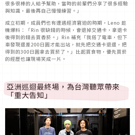
很多很棒的人給予幫助，當時的前輩們分享了很多經驗
與知識，最後再自己慢慢練習。」
成立初期，成員們也有遭遇經濟窘迫的時期，Leno 趁
機爆料：「Rin 很缺錢的時候，會退掉交通卡，拿退卡
後得到的錢去買香菸。」Rin 補充「我搭了電車，但下
車發現還差200日圓才能出站，就先把交通卡退還，把
得到的300日圓拿去買菸了。」比起買食物，優先買菸
的經歷也讓現場笑成一片。
亞洲巡迴最終場，為台灣聽眾帶來
「重大告知」