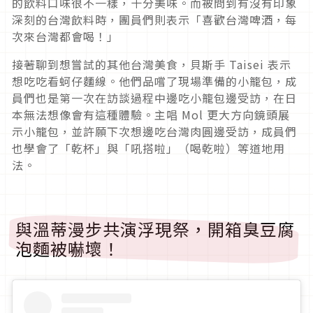
的飲料口味很不一樣，十分美味。而被問到有沒有印象
深刻的台灣飲料時，團員們則表示「喜歡台灣啤酒，每
次來台灣都會喝！」
接著聊到想嘗試的其他台灣美食，貝斯手 Taisei 表示
想吃吃看蚵仔麵線。他們品嚐了現場準備的小籠包，成
員們也是第一次在訪談過程中邊吃小籠包邊受訪，在日
本無法想像會有這種體驗。主唱 Mol 更大方向鏡頭展
示小籠包，並許願下次想邊吃台灣肉圓邊受訪，成員們
也學會了「乾杯」與「吼搭啦」（喝乾啦）等道地用
法。
與溫蒂漫步共演浮現祭，開箱臭豆腐
泡麵被嚇壞！