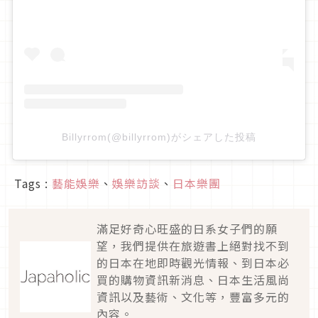
Billyrrom(@billyrrom)がシェアした投稿
Tags :
藝能娛樂
、
娛樂訪談
、
日本樂團
滿足好奇心旺盛的日系女子們的願
望，我們提供在旅遊書上絕對找不到
的日本在地即時觀光情報、到日本必
買的購物資訊新消息、日本生活風尚
資訊以及藝術、文化等，豐富多元的
內容。