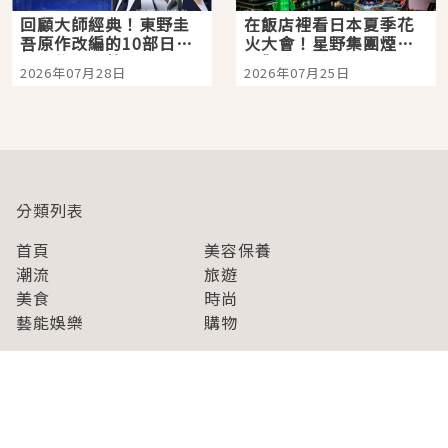
回顧大師經典！東野圭
在飯店裡看日本夏季花
吾原作改編的10部日本
火大會！星野集團煙火
影視作品推薦
景觀飯店6選，讓你不用
2026年07月28日
2026年07月25日
人擠人悠閒欣賞
分類列表
首頁
美容保養
潮流
旅遊
美食
時尚
藝能娛樂
購物
關於Japaholic
關於我們
免責事項
寫手招募
Japaholic Girls招募