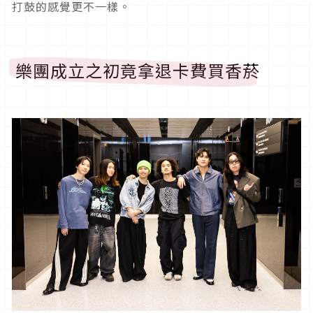
打鼓的感覺更不一樣。
樂團成立之初竟拿退卡費買香菸