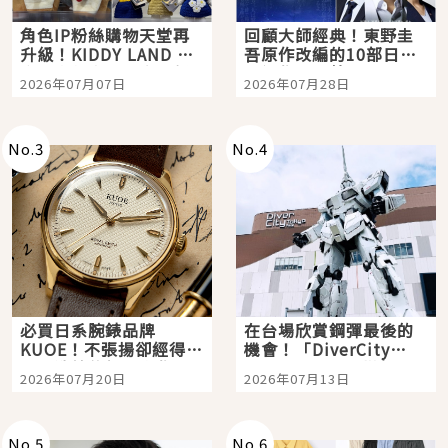
角色IP粉絲購物天堂再
回顧大師經典！東野圭
升級！KIDDY LAND 原
吾原作改編的10部日本
宿店吉伊卡哇迎客，新
影視作品推薦
2026年07月07日
2026年07月28日
開幕 OMOKADO 店3分
即達
No.
3
No.
4
必買日系腕錶品牌
在台場欣賞鋼彈最後的
KUOE！不張揚卻經得起
機會！「DiverCity
時間洗鍊的經典之作五
Tokyo Plaza」搭船、
2026年07月20日
2026年07月13日
選
購物、美食及夜景，一
次全體驗
No.
5
No.
6