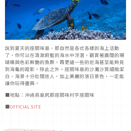
說到夏天的座間味島，那自然是各式各樣的海上活動
了，你可以在清澈蔚藍的海水中浮潛，觀賞著廣闊的珊
瑚礁與色彩鮮艷的魚群，再更遠一些的近海甚至能夠見
到海龜的蹤影。除此之外，座間味島的沙灘沙質細緻潔
白，海景十分壯闊迷人，加上美麗的落日景色，一定能
讓你玩得盡興。
■地點：沖縄県島尻郡座間味村字座間味
■
OFFICIAL SITE