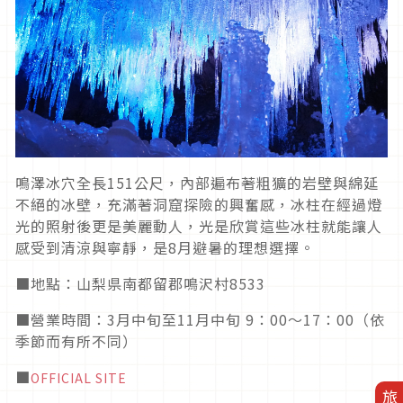
鳴澤冰穴全長
151
公尺，內部遍布著粗獷的岩壁與綿延
不絕的冰壁，充滿著洞窟探險的興奮感，冰柱在經過燈
光的照射後更是美麗動人，光是欣賞這些冰柱就能讓人
感受到清涼與寧靜，是
8
月避暑的理想選擇。
■地點：山梨県南都留郡鳴沢村8533
■營業時間：3月中旬至11月中旬 9：00～17：00（依
季節而有所不同）
■
OFFICIAL SITE