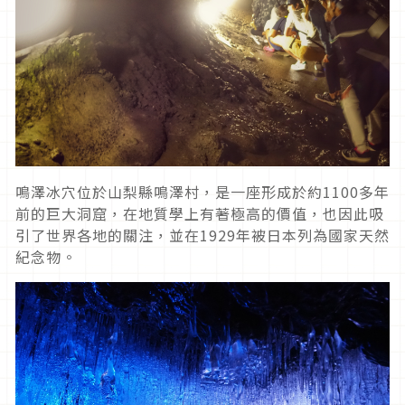
鳴澤冰穴位於山梨縣鳴澤村，是一座形成於約
1100
多年
前的巨大洞窟，在地質學上有著極高的價值，也因此吸
引了世界各地的關注，並在
1929
年被日本列為國家天然
紀念物。