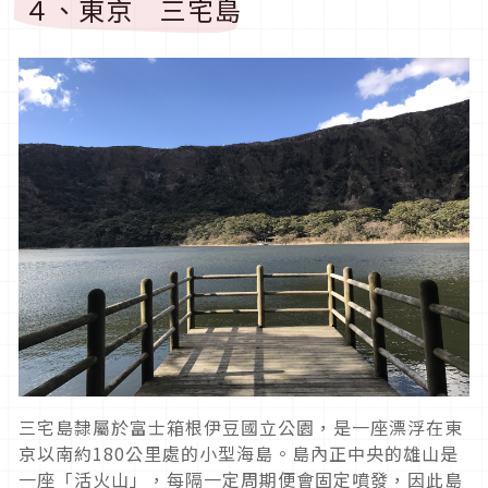
４、東京 三宅島
三宅島隸屬於富士箱根伊豆國立公園，是一座漂浮在東
京以南約
180
公里處的小型海島。島內正中央的雄山是
一座「活火山」，每隔一定周期便會固定噴發，因此島