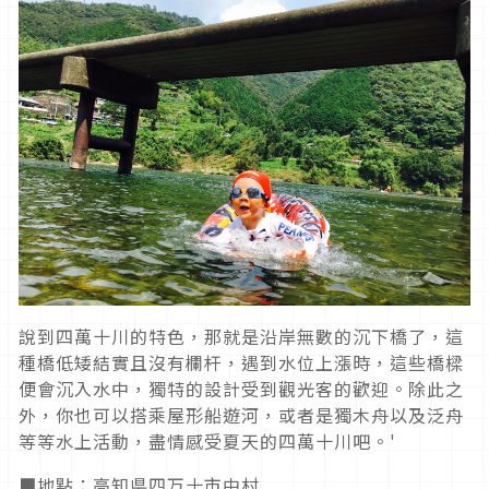
說到四萬十川的特色，那就是沿岸無數的沉下橋了，這
種橋低矮結實且沒有欄杆，遇到水位上漲時，這些橋樑
便會沉入水中，獨特的設計受到觀光客的歡迎。除此之
外，你也可以搭乘屋形船遊河，或者是獨木舟以及泛舟
等等水上活動，盡情感受夏天的四萬十川吧。'
■地點：高知県四万十市中村