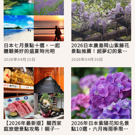
日本七月景點十選，一起
2026日本廣島岡山紫藤花
體驗美好的盛夏時光吧
景點推薦！超夢幻的紫藤
花×魯冰花同框美景
2026年04月23日
2026年04月30日
【2026年最新版】關西家
2026年日本紫陽花知名景
庭旅遊景點攻略！親子三
點10選，六月梅雨季限定
天兩夜行程懶人包，京都
的浪漫花海