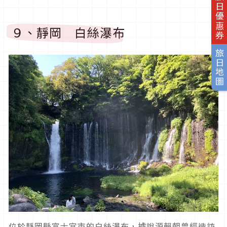
旅日優惠券
９、靜岡 白絲瀑布
旅日地圖
位於靜岡縣富士宮市的白絲瀑布，據說源賴朝曾經造訪