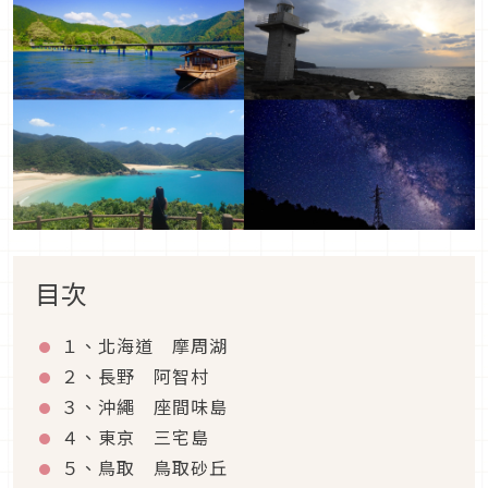
目次
１、北海道 摩周湖
２、長野 阿智村
３、沖繩 座間味島
４、東京 三宅島
５、鳥取 鳥取砂丘