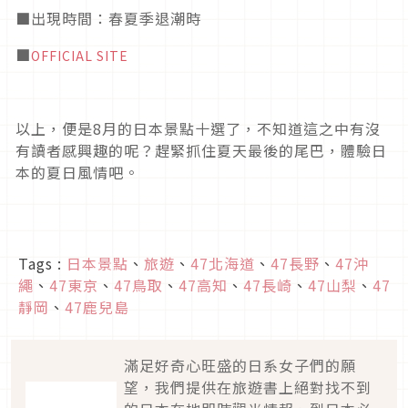
■出現時間：春夏季退潮時
■
OFFICIAL SITE
以上，便是
8
月的日本景點十選了，不知道這之中有沒
有讀者感興趣的呢？趕緊抓住夏天最後的尾巴，體驗日
本的夏日風情吧。
Tags :
日本景點
、
旅遊
、
47北海道
、
47長野
、
47沖
繩
、
47東京
、
47鳥取
、
47高知
、
47長崎
、
47山梨
、
47
靜岡
、
47鹿兒島
滿足好奇心旺盛的日系女子們的願
望，我們提供在旅遊書上絕對找不到