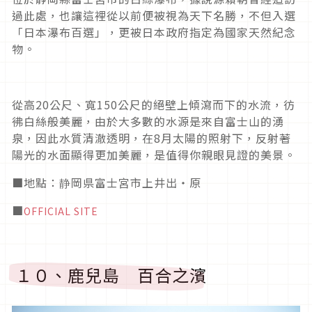
過此處，也讓這裡從以前便被視為天下名勝，不但入選
「日本瀑布百選」，更被日本政府指定為國家天然紀念
物。
從高
20
公尺、寬
150
公尺的絕壁上傾瀉而下的水流，彷
彿白絲般美麗，由於大多數的水源是來自富士山的湧
泉，因此水質清澈透明，在
8
月太陽的照射下，反射著
陽光的水面顯得更加美麗，是值得你親眼見證的美景。
■地點：静岡県富士宮市上井出・原
■
OFFICIAL SITE
１０、鹿兒島 百合之濱