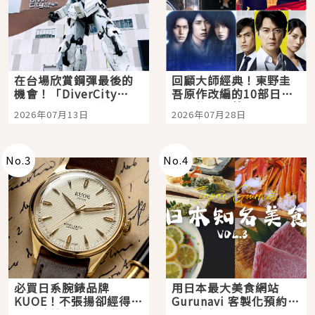
在台場欣賞鋼彈最後的
回顧大師經典！東野圭
機會！「DiverCity
吾原作改編的10部日本
Tokyo Plaza」搭船、
影視作品推薦
2026年07月13日
2026年07月28日
購物、美食及夜景，一
次全體驗
No.
3
No.
4
必買日系腕錶品牌
用日本最大美食網站
KUOE！不張揚卻經得起
Gurunavi 客製化預約九
時間洗鍊的經典之作五
大都市餐廳，打造專屬