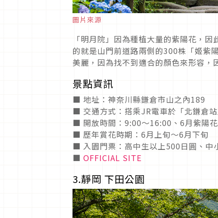
圖片來源
「明月院」因為種植大量的紫陽花，因此
的就是山門前道路兩側的300株「姬紫
美麗，因為找不到適合的顏色來形容，
景點資訊
■ 地址：神奈川縣鎌倉市山之內189
■ 交通方式：搭乘JR電車於「北鎌倉
■ 開放時間：9:00〜16:00、6月紫
■ 歷年賞花時期：6月上旬～6月下旬
■ 入園門票：高中生以上500日圓、中
■
OFFICIAL SITE
3.靜岡 下田公園