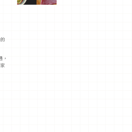
屬美食體
驗！
旬的
通，
大家