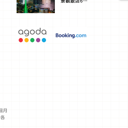
景觀飯店6
選，讓你不
用人擠人悠
閒欣賞
個月
內各