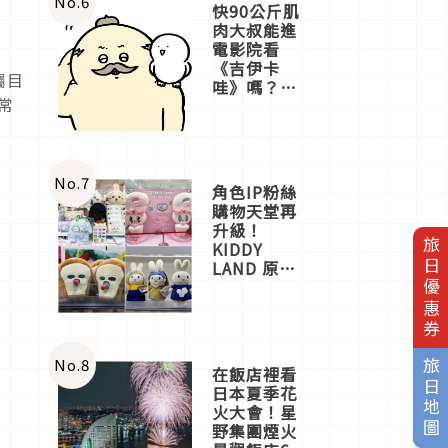
No.
6
快90公斤肌
肉大叔能進
電影院看
《吉伊卡
矚目
哇》嗎？日
常
本重金屬樂
團「打首」
會長與
nagano老師
一同給出了
No.
7
角色IP粉絲
答案
購物天堂再
升級！
旅日優惠券
KIDDY
LAND 原宿
店吉伊卡哇
迎客，新開
幕
OMOKADO
店3分即達
No.
8
旅日地圖
在飯店裡看
日本夏季花
火大會！星
野集團煙火