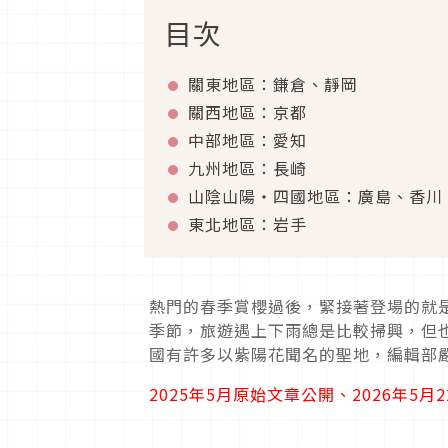
目次
關東地區：鎌倉、靜岡
關西地區：京都
中部地區：愛知
九州地區：長崎
山陰山陽・四國地區：廣島、香川
東北地區：岩手
熱門的春季賞櫻過後，緊接著登場的就
季節，旅遊遇上下雨總是比較掃興，但
國有許多以紫陽花聞名的聖地，編輯部
2025年5月原始文章公開、2026年5月