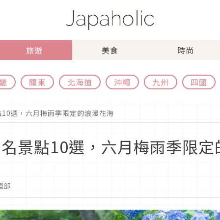
旅遊
美食
時尚
畿
關東
北海道
沖繩
九州
四國
點10選，六月梅雨季限定的浪漫花海
知名景點10選，六月梅雨季限
編輯部