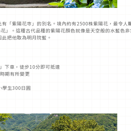
有「紫陽花寺」的別名。境內約有2500株紫陽花，最令人
陽花」。這種古代品種的紫陽花顏色就像是天空般的水藍色非
因此把他取為明月院藍。
站」下車，徒步10分即可抵達
陽花時期有所變更
小學生300日圓