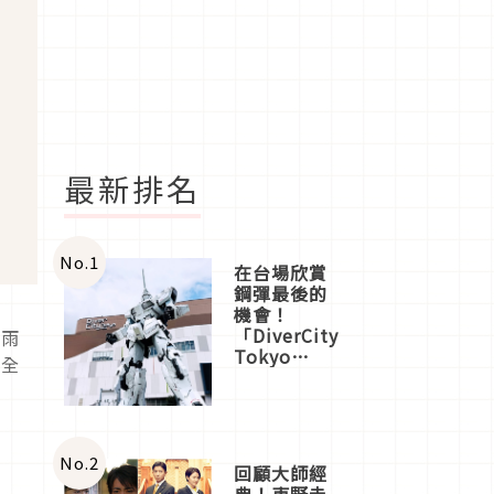
最新排名
No.
1
在台場欣賞
鋼彈最後的
機會！
「DiverCity
梅雨
Tokyo
本全
Plaza」搭
船、購物、
美食及夜
景，一次全
體驗
No.
2
回顧大師經
典！東野圭