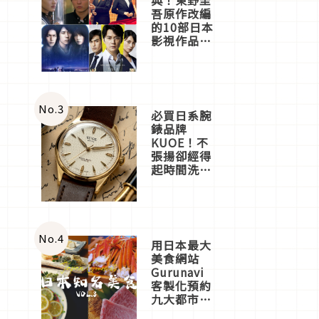
吾原作改編
的10部日本
影視作品推
薦
No.
3
必買日系腕
錶品牌
KUOE！不
張揚卻經得
起時間洗鍊
的經典之作
五選
No.
4
用日本最大
美食網站
Gurunavi
客製化預約
九大都市餐
廳，打造專