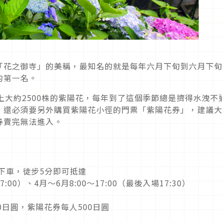
「花之御寺」的美稱，最知名的就是每年六月下旬到六月下
的第一名。
上大約2500株的紫陽花，每年到了這個季節總是擠得水洩不
，還必須要另外購買紫陽花小徑的門票「紫陽花券」，建議
券賣完無法進入。
下車，徒步5分即可抵達
:00）、4月～6月8:00〜17:00（最後入場17:30）
0日圓，紫陽花券每人500日圓