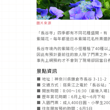
圖片來源
「長谷寺」四季都有不同花種盛開，有
紫陽花，每年都是日本紫陽花名所票選
長谷寺境內的紫陽花小徑種植了40種以
因此有預計要前往的旅人除了門票之外
事先上網預約才不會到了現場卻因當日
景點資訊
■ 地址：神奈川県鎌倉市長谷 3-11-2
■ 交通方式：搭乘江之電於「長谷站」
■ 開放時間：8:00〜16:30（最後入場17
■ 歷年賞花時期：6月上旬～6月下旬
■ 入園門票：成人400日圓、小學生20
■ 往年開放預約時間：6月5日