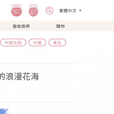
繁體中文
藝能娛樂
購物
中部北陸
中國
東北
定的浪漫花海