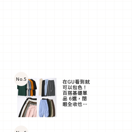
No.
5
在GU看到就
可以包色！
百搭基礎單
品 6選，閉
眼全收也不
心疼