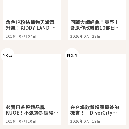
角色IP粉絲購物天堂再
回顧大師經典！東野圭
升級！KIDDY LAND 原
吾原作改編的10部日本
宿店吉伊卡哇迎客，新
影視作品推薦
2026年07月07日
2026年07月28日
開幕 OMOKADO 店3分
即達
No.
3
No.
4
必買日系腕錶品牌
在台場欣賞鋼彈最後的
KUOE！不張揚卻經得起
機會！「DiverCity
時間洗鍊的經典之作五
Tokyo Plaza」搭船、
2026年07月20日
2026年07月13日
選
購物、美食及夜景，一
次全體驗