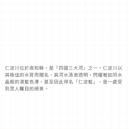
仁淀川位於高知縣，是「四國三大河」之一。仁淀川以
其極佳的水質而聞名，其河水清澈透明，閃耀著如同水
晶般的湛藍色澤，甚至因此得名「仁淀藍」，是一處受
到眾人矚目的絕景。