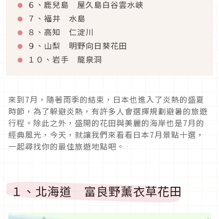
６、鹿兒島 屋久島白谷雲水峽
７、福井 水島
８、高知 仁淀川
９、山梨 明野向日葵花田
１０、岩手 龍泉洞
來到
7
月，隨著雨季的結束，日本也進入了炎熱的盛夏
時節，為了躲避炎熱，有許多人會選擇規劃避暑的旅遊
行程。除此之外，盛開的花田與美麗的海岸也是
7
月的
經典風光，今天，就讓我們來看看日本
7
月景點十選，
一起尋找你的最佳旅遊地點吧。
１、北海道 富良野薰衣草花田