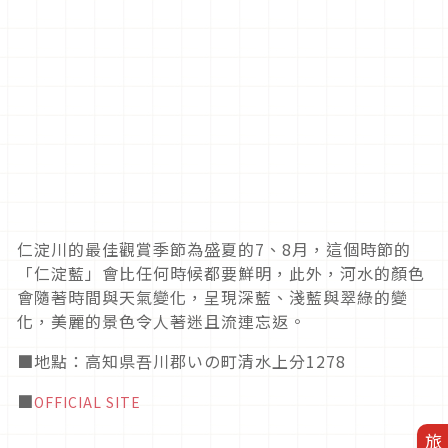
仁淀川的最佳觀賞季節為盛夏的
7
、
8
月，這個時節的
「仁淀藍」會比任何時候都要鮮明，此外，河水的顏色
會隨著時間與天氣變化，呈現深藍、淺藍與翠綠的變
化，美麗的景色令人著迷且流連忘返。
■地點：高知県吾川郡いの町清水上分1278
■
OFFICIAL SITE