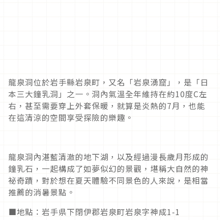
龍泉洞位於岩手縣岩泉町，又名「岩泉湧窟」，是「日
本三大鐘乳洞」之一。洞內氣溫全年維持在約
10
度
C
左
右，甚至需要穿上外套保暖，就算是炎熱的
7
月，也能
在這清涼的空間享受探險的樂趣。
龍泉洞內湛藍清澈的地下湖，以及經過漫長歲月形成的
鐘乳石，一起構成了如夢似幻的景觀，堪稱大自然的神
祕奇蹟，對於想在夏天體驗不同景色的人來說，是相當
推薦的消暑景點。
■地點：岩手県下閉伊郡岩泉町岩泉字神成1-1