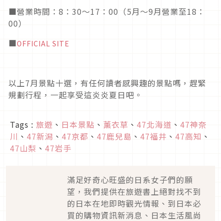
■營業時間：8：30～17：00（5月～9月營業至18：
00）
■
OFFICIAL SITE
以上
7
月景點十選，有任何讀者感興趣的景點嗎，趕緊
規劃行程，一起享受這炎炎夏日吧。
Tags :
旅遊
、
日本景點
、
薰衣草
、
47北海道
、
47神奈
川
、
47新潟
、
47京都
、
47鹿兒島
、
47福井
、
47高知
、
47山梨
、
47岩手
滿足好奇心旺盛的日系女子們的願
望，我們提供在旅遊書上絕對找不到
的日本在地即時觀光情報、到日本必
買的購物資訊新消息、日本生活風尚