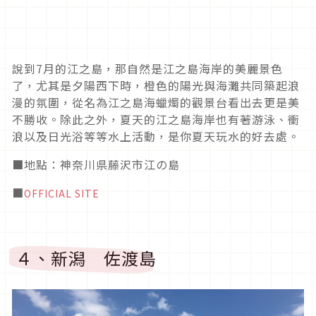
說到
7
月的江之島，那自然是江之島海岸的美麗景色
了，尤其是夕陽西下時，橙色的陽光與海灘共同築起浪
漫的氛圍，從名為江之島海蠟燭的觀景台看出去更是美
不勝收。除此之外，夏天的江之島海岸也有著游泳、衝
浪以及日光浴等等水上活動，是你夏天玩水的好去處。
■地點：神奈川県藤沢市江の島
■
OFFICIAL SITE
４、新潟 佐渡島