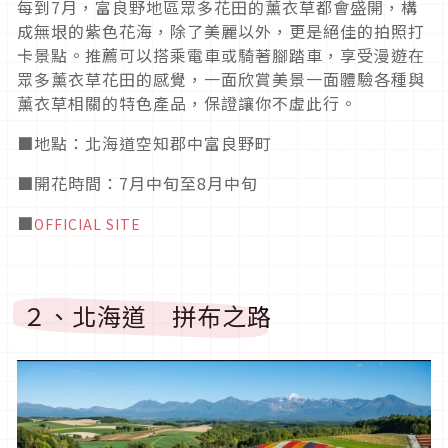
每到
7
月，富良野地區眾多花田的薰衣草都會盛開，構
成無垠的紫色花海，除了美麗以外，更是絕佳的拍照打
卡景點。推薦可以搭乘電車或騎著腳踏車，享受漫遊在
眾多薰衣草花田的感覺，一面欣賞美景一面體驗各種與
薰衣草相關的特色產品，保證讓你不虛此行。
■地點：北海道空知郡中富良野町
■開花時間：7月中旬至8月中旬
■
OFFICIAL SITE
２、北海道 拼布之路