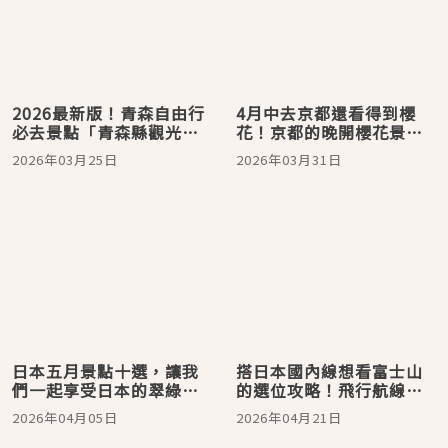
2026最新版！青森自由行
4月中去京都還看得到櫻
必去景點「青森縣觀光物
花！京都的晚開櫻花景點5
產館ASPAM」必買伴手禮
選
2026年03月25日
2026年03月31日
與美食一次大大滿足！
日本五月景點十選，讓我
搭日本國內線想看富士山
們一起享受日本的翠綠景
的選位攻略！飛行航線左
色吧！
右側景點加碼告訴你
2026年04月05日
2026年04月21日