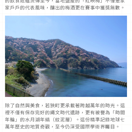
的飲食底蘊流傳至今，當地盛產的「紅映梅」不僅是家
家戶戶的代表風味，釀出的梅酒更在賽事中獲獎無數。
除了自然與美食，若狹町更承載著跨越萬年的時光。這
裡不僅有保存完好的繩文時代遺跡，更有被譽為「時間
年輪」的水月湖年縞（紋泥層）。這份精準記錄地球七
萬年歷史的地質奇觀，至今仍深受國際學術界矚目。