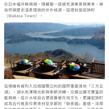
在日本福井縣南端，隱藏著一座被充滿美景與美食，被
自然與歷史溫柔環抱的世外桃源，這裡就是若狹町
（Wakasa Town）。
這裡擁有被列入拉姆薩爾公約的國際重要濕地「三方五
湖」，湖水色澤隨光影與季節流轉，交織出層次豐富的
藍與綠。這片水域自古便滋養著在地文化，更讓若狹町
成為古代進貢珍貴食材至京都的「御食國」要道。深厚