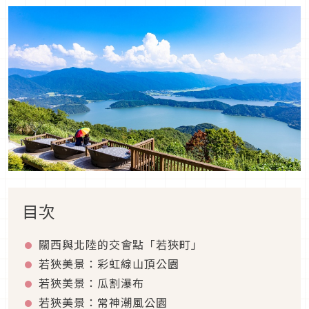
目次
關西與北陸的交會點「若狹町」
若狹美景：彩虹線山頂公園
若狹美景：瓜割瀑布
若狹美景：常神潮風公園