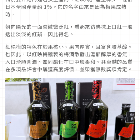
日本全國產量約 1%。它的名字由來是因為梅果成熟
時，
朝向陽光的一面會微微泛紅，看起來彷彿抹上口紅一般
透出淡淡的紅韻，因此得名。
紅映梅的特色在於果核小、果肉厚實，且富含胺基酸。
也因此，以紅映梅釀製的梅酒散發出濃郁醇厚的香氣，
入口滑順圓潤、如同融化在口中般柔和。其卓越的品質
在多項品評會中屢獲高度評價，並榮獲無數獎項肯定。