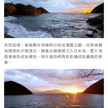
來到這裡，最推薦在傍晚時分前往潮風公園，欣賞被譽
為絕景的夕陽落日。隨著太陽緩緩沉入日本海，整片海
面會被染成金橘色，與半島的岬角剪影構成如畫般的景
象。