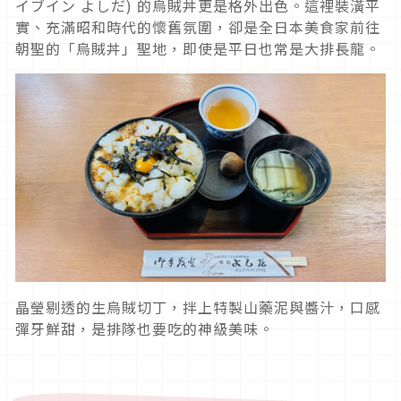
イブイン よしだ) 的烏賊丼更是格外出色。這裡裝潢平
實、充滿昭和時代的懷舊氛圍，卻是全日本美食家前往
朝聖的「烏賊丼」聖地，即使是平日也常是大排長龍。
晶瑩剔透的生烏賊切丁，拌上特製山藥泥與醬汁，口感
彈牙鮮甜，是排隊也要吃的神級美味。