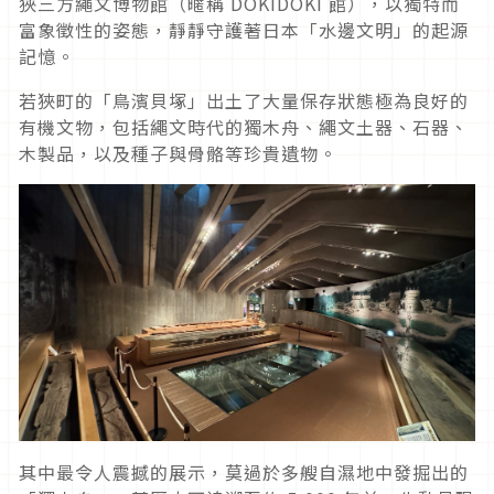
狹三方繩文博物館（暱稱 DOKIDOKI 館），以獨特而
富象徵性的姿態，靜靜守護著日本「水邊文明」的起源
記憶。
若狹町的「鳥濱貝塚」出土了大量保存狀態極為良好的
有機文物，包括繩文時代的獨木舟、繩文土器、石器、
木製品，以及種子與骨骼等珍貴遺物。
其中最令人震撼的展示，莫過於多艘自濕地中發掘出的