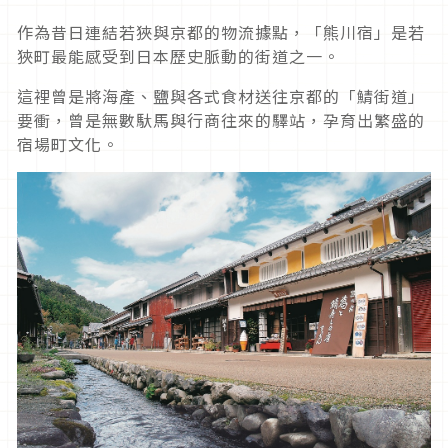
作為昔日連結若狹與京都的物流據點，「熊川宿」是若
狹町最能感受到日本歷史脈動的街道之一。
這裡曾是將海產、鹽與各式食材送往京都的「鯖街道」
要衝，曾是無數馱馬與行商往來的驛站，孕育出繁盛的
宿場町文化。