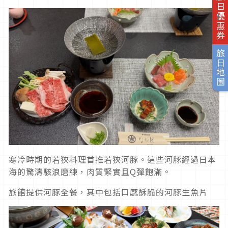
旅日優惠券
旅日地圖
寒冷時期的若狹料理首推若狹河豚。這些河豚經過日本
海的驚濤駭浪磨練，肉質緊實且Q彈飽滿。
旅館提供河豚全餐，其中包括口感酥脆的河豚生魚片