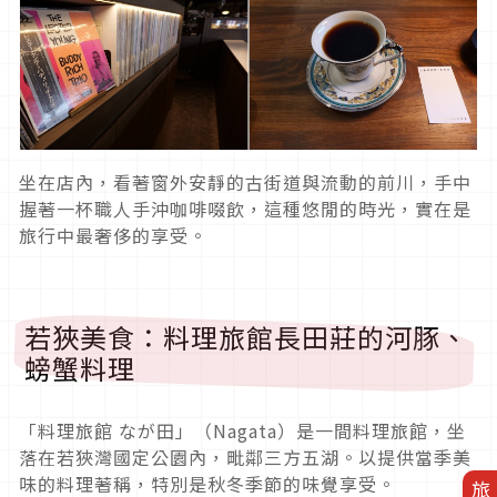
坐在店內，看著窗外安靜的古街道與流動的前川，手中
握著一杯職人手沖咖啡啜飲，這種悠閒的時光，實在是
旅行中最奢侈的享受。
若狹美食：料理旅館長田莊的河豚、
螃蟹料理
「料理旅館 なが田」（Nagata）是一間料理旅館，坐
落在若狹灣國定公園內，毗鄰三方五湖。以提供當季美
味的料理著稱，特別是秋冬季節的味覺享受。