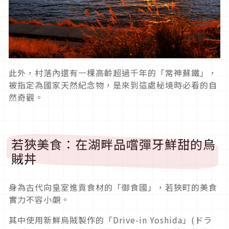
此外，村落內還有一棵高齡超過千年的「常神蘇鐵」，
被指定為國家天然紀念物，是來到這處秘境時必看的自
然奇觀。
若狹美食：在湖畔品嚐彈牙鮮甜的烏
賊丼
身為古代向皇室進貢食材的「御食國」，若狹町的美食
實力不容小覷。
其中使用新鮮烏賊製作的「Drive-in Yoshida」(ドラ