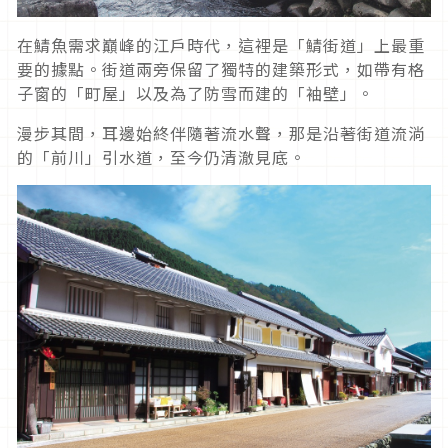
在鯖魚需求巔峰的江戶時代，這裡是「鯖街道」上最重
要的據點。街道兩旁保留了獨特的建築形式，如帶有格
子窗的「町屋」以及為了防雪而建的「袖壁」。
漫步其間，耳邊始終伴隨著流水聲，那是沿著街道流淌
的「前川」引水道，至今仍清澈見底。