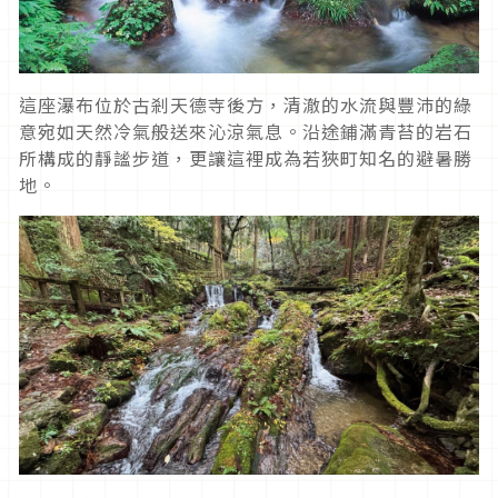
這座瀑布位於古剎天德寺後方，清澈的水流與豐沛的綠
意宛如天然冷氣般送來沁涼氣息。沿途鋪滿青苔的岩石
所構成的靜謐步道，更讓這裡成為若狹町知名的避暑勝
地。