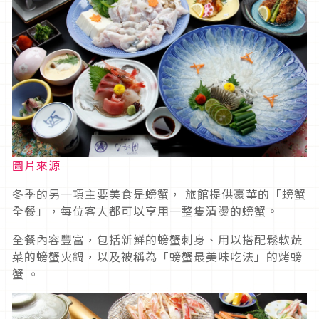
圖片來源
冬季的另一項主要美食是螃蟹， 旅館提供豪華的「螃蟹
全餐」，每位客人都可以享用一整隻清燙的螃蟹。
全餐內容豐富，包括新鮮的螃蟹刺身、用以搭配鬆軟蔬
菜的螃蟹火鍋，以及被稱為「螃蟹最美味吃法」的烤螃
蟹 ◦