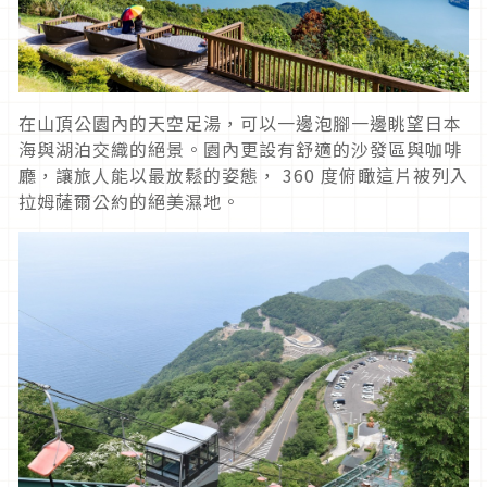
在山頂公園內的天空足湯，可以一邊泡腳一邊眺望日本
海與湖泊交織的絕景。園內更設有舒適的沙發區與咖啡
廳，讓旅人能以最放鬆的姿態， 360 度俯瞰這片被列入
拉姆薩爾公約的絕美濕地。