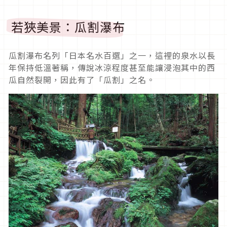
若狹美景：瓜割瀑布
瓜割瀑布名列「日本名水百選」之一，這裡的泉水以長
年保持低溫著稱，傳說冰涼程度甚至能讓浸泡其中的西
瓜自然裂開，因此有了「瓜割」之名。