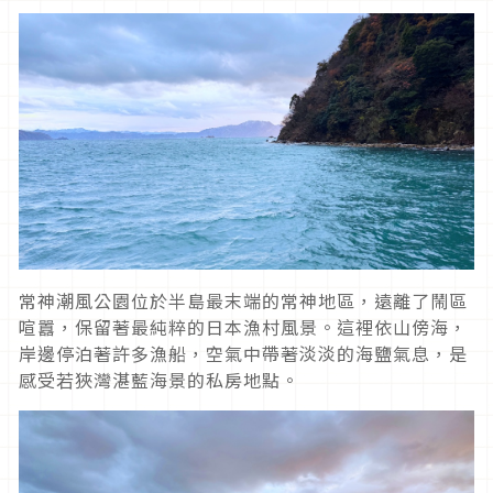
常神潮風公園位於半島最末端的常神地區，遠離了鬧區
喧囂，保留著最純粹的日本漁村風景。這裡依山傍海，
岸邊停泊著許多漁船，空氣中帶著淡淡的海鹽氣息，是
感受若狹灣湛藍海景的私房地點。