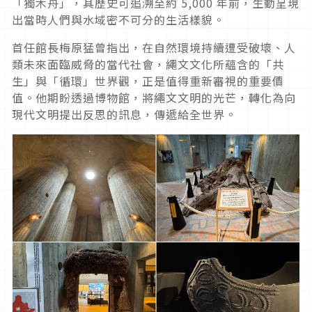
「獨木舟」，其歷史可追溯至約 5,000 年前，生動呈現
出當時人們與水域密不可分的生活樣貌。
首任館長梅原猛曾指出，在自然環境持續遭受破壞、人
類未來面臨威脅的當代社會，繩文文化所蘊含的「共
生」與「循環」世界觀，正是值得重新審視的重要價
值。他期盼透過博物館，將繩文文明的光芒，轉化為向
現代文明提出反思的訊息，傳遞給全世界。