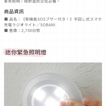
拿來照明，絕對是防災包必備。
商品資訊
■ 品名：《新機能SOSブザー付き！》手回し式スマホ
充電ラジオライト／SOBANI
■ 售價：2,750日幣
迷你緊急照明燈