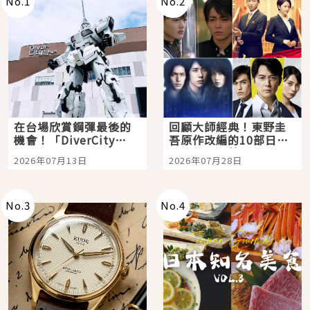
No.
1
No.
2
在台場欣賞鋼彈最後的
回顧大師經典！東野圭
機會！「DiverCity
吾原作改編的10部日本
Tokyo Plaza」搭船、
影視作品推薦
2026年07月13日
2026年07月28日
購物、美食及夜景，一
次全體驗
No.
3
No.
4