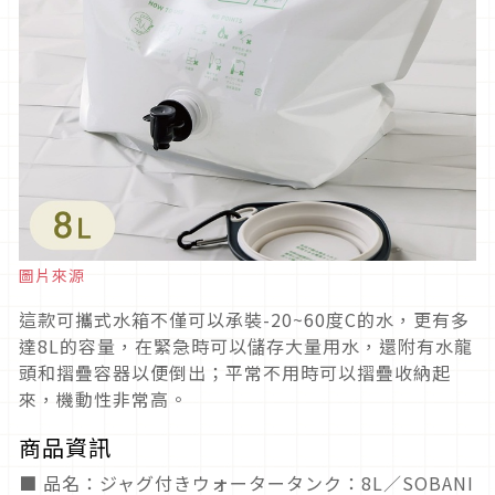
圖片來源
這款可攜式水箱不僅可以承裝-20~60度C的水，更有多
達8L的容量，在緊急時可以儲存大量用水，還附有水龍
頭和摺疊容器以便倒出；平常不用時可以摺疊收納起
來，機動性非常高。
商品資訊
■ 品名：ジャグ付きウォータータンク：8L／SOBANI