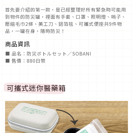
首先要介紹的第一款，是已經整理好所有緊急時可能用
到物件的防災罐，裡面有手套、口罩、照明燈、哨子、
壓縮毛巾2條、美工刀、鋁箔毯、可攜式便座共9件物
品，一罐在身，隨時防災！
商品資訊
■ 品名：防災ボトルセット／SOBANI
■ 售價：880日幣
可攜式迷你醫藥箱