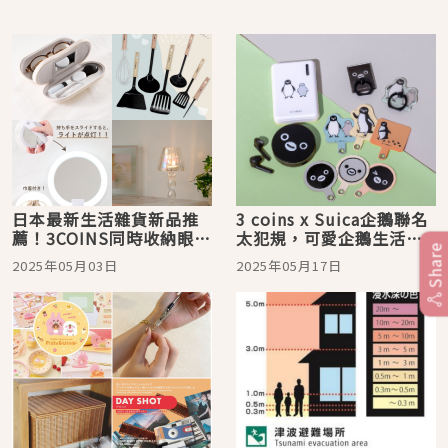
日本最新生活雜貨新品推
3 coins x Suica企鵝聯名
薦！3COINS同時收納眼鏡
太犯規，可愛企鵝生活雜
Share
&隱形眼鏡太方便
貨在關東11家門市限量登
2025年05月03日
2025年05月17日
場！