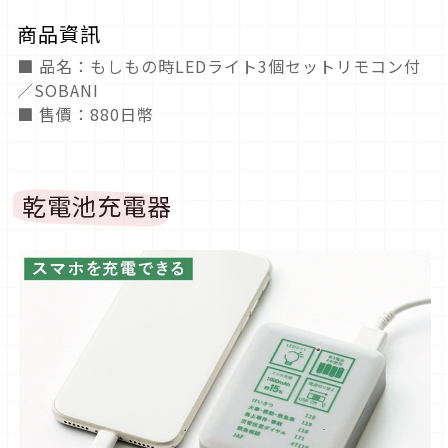
商品資訊
■ 品名：もしもの時LEDライト3個セットリモコン付
／SOBANI
■ 售價：880日幣
乾電池充電器