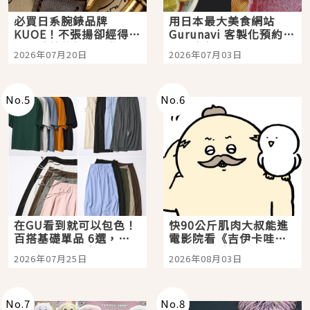
必買日系腕錶品牌
用日本最大美食網站
KUOE！不張揚卻經得起
Gurunavi 客製化預約九
時間洗鍊的經典之作五
大都市餐廳，打造專屬
2026年07月20日
2026年07月03日
選
美食體驗！
No.
5
No.
6
在GU看到就可以包色！
快90公斤肌肉大叔能進
百搭基礎單品 6選，閉
電影院看《吉伊卡哇》
眼全收也不心疼
嗎？日本重金屬樂團
2026年07月25日
2026年08月03日
「打首」會長與nagano
老師一同給出了答案
No.
7
No.
8