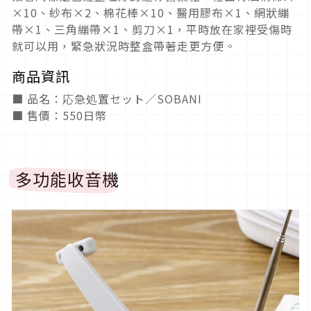
×10、紗布×2、棉花棒×10、醫用膠布×1、網狀繃
帶×1、三角繃帶×1、剪刀×1，平時放在家裡受傷時
就可以用，緊急狀況時整盒帶著走更方便。
商品資訊
■ 品名：応急処置セット／SOBANI
■ 售價：550日幣
多功能收音機