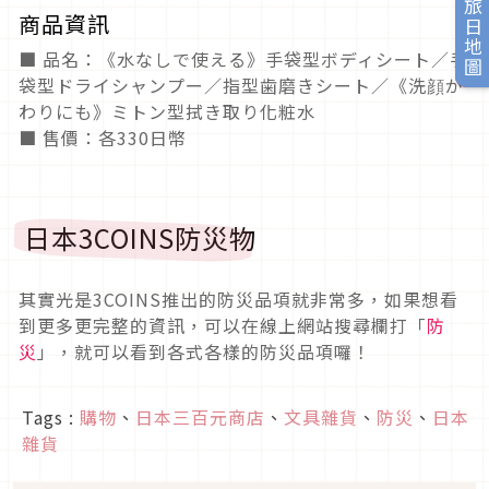
旅日地圖
商品資訊
■ 品名：《水なしで使える》手袋型ボディシート／手
袋型ドライシャンプー／指型歯磨きシート／《洗顔が
わりにも》ミトン型拭き取り化粧水
■ 售價：各330日幣
日本3COINS防災物
其實光是3COINS推出的防災品項就非常多，如果想看
到更多更完整的資訊，可以在線上網站搜尋欄打「
防
災
」，就可以看到各式各樣的防災品項囉！
Tags :
購物
、
日本三百元商店
、
文具雜貨
、
防災
、
日本
雜貨