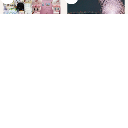
角色IP粉絲購物天堂再
在飯店裡看日本夏季花
升級！KIDDY LAND 原
火大會！星野集團煙火
宿店吉伊卡哇迎客，新
景觀飯店6選，讓你不用
2026年07月07日
2026年07月25日
開幕 OMOKADO 店3分
人擠人悠閒欣賞
即達
分類列表
首頁
美容保養
潮流
旅遊
美食
時尚