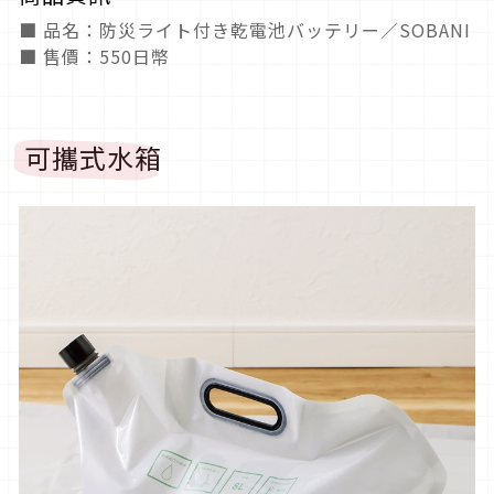
■ 品名：防災ライト付き乾電池バッテリー／SOBANI
■ 售價：550日幣
可攜式水箱