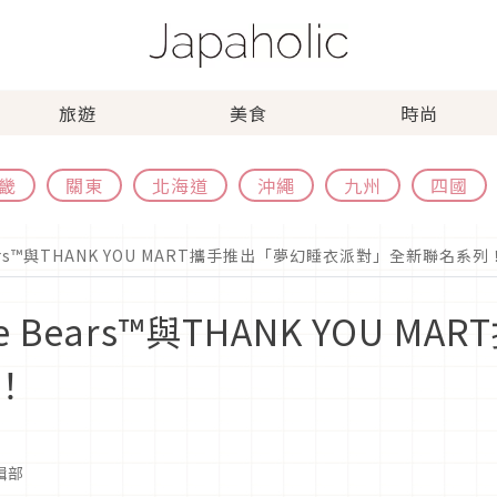
旅遊
美食
時尚
畿
關東
北海道
沖繩
九州
四國
ars™與THANK YOU MART攜手推出「夢幻睡衣派對」全新聯名系列
 Bears™與THANK YOU 
！
編輯部