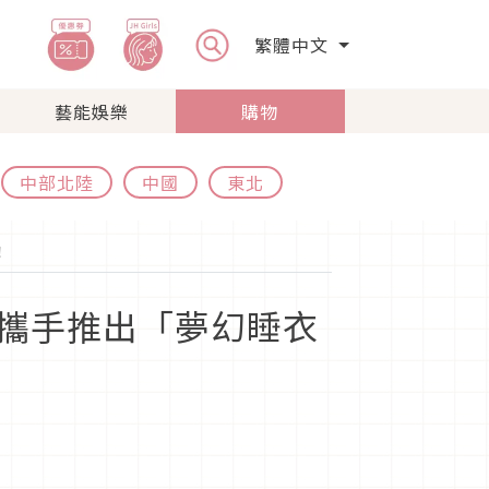
繁體中文
藝能娛樂
購物
中部北陸
中國
東北
！
MART攜手推出「夢幻睡衣