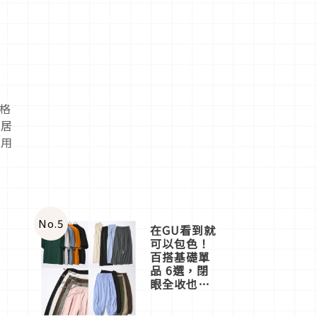
風格
等居
使用
No.
5
在GU看到就
可以包色！
百搭基礎單
品 6選，閉
眼全收也不
心疼