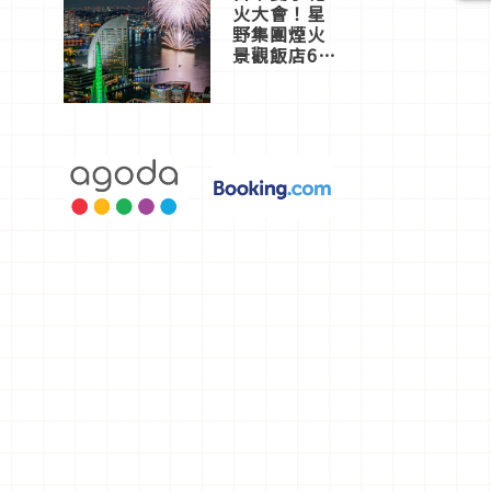
火大會！星
野集團煙火
景觀飯店6
選，讓你不
用人擠人悠
閒欣賞