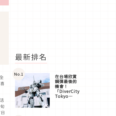
最新排名
No.
1
在台場欣賞
出全
鋼彈最後的
多喜
機會！
「DiverCity
Tokyo
推活
Plaza」搭
船、購物、
下旬
美食及夜
7日
景，一次全