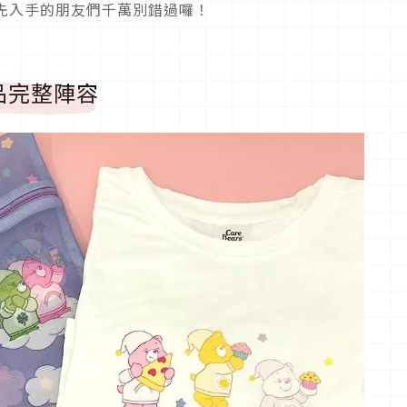
先入手的朋友們千萬別錯過囉！
品完整陣容