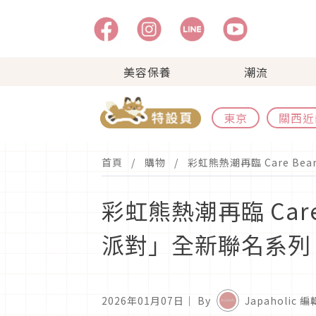
美容保養
潮流
東京
關西近
首頁
購物
彩虹熊熱潮再臨 Care Be
彩虹熊熱潮再臨 Care
派對」全新聯名系列
2026年01月07日
｜ By
Japaholic 