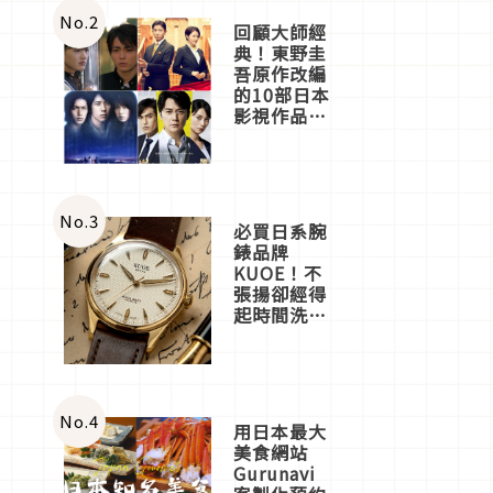
體驗
No.
2
回顧大師經
典！東野圭
吾原作改編
的10部日本
影視作品推
薦
No.
3
必買日系腕
錶品牌
KUOE！不
張揚卻經得
起時間洗鍊
的經典之作
五選
No.
4
用日本最大
美食網站
Gurunavi