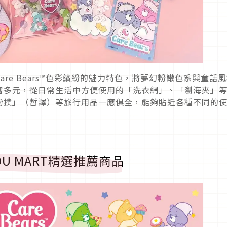
re Bears™色彩繽紛的魅力特色，將夢幻粉嫩色系與童話
富多元，從日常生活中方便使用的「洗衣網」、「瀏海夾」
粉撲」（暫譯）等旅行用品一應俱全，能夠貼近各種不同的
K YOU MART精選推薦商品