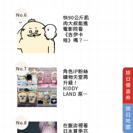
No.
6
快90公斤肌
肉大叔能進
電影院看
《吉伊卡
哇》嗎？日
本重金屬樂
團「打首」
會長與
nagano老師
一同給出了
No.
7
角色IP粉絲
旅日優惠券
答案
購物天堂再
升級！
KIDDY
LAND 原宿
店吉伊卡哇
迎客，新開
旅日地圖
幕
OMOKADO
店3分即達
No.
8
在飯店裡看
日本夏季花