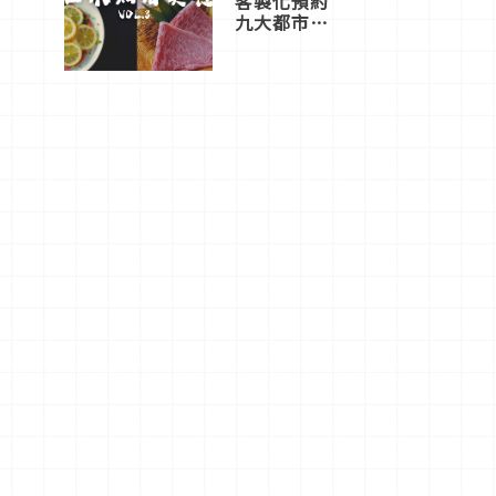
客製化預約
九大都市餐
廳，打造專
屬美食體
驗！