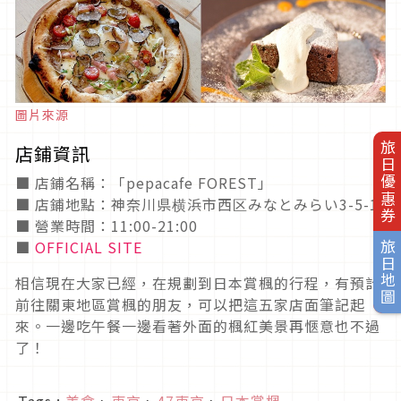
圖片來源
旅日優惠券
店鋪資訊
■ 店鋪名稱：「pepacafe FOREST」
■ 店鋪地點：神奈川県横浜市西区みなとみらい3-5-1
■ 營業時間：11:00-21:00
■
OFFICIAL SITE
旅日地圖
相信現在大家已經，在規劃到日本賞楓的行程，有預計
前往關東地區賞楓的朋友，可以把這五家店面筆記起
來。一邊吃午餐一邊看著外面的楓紅美景再愜意也不過
了！