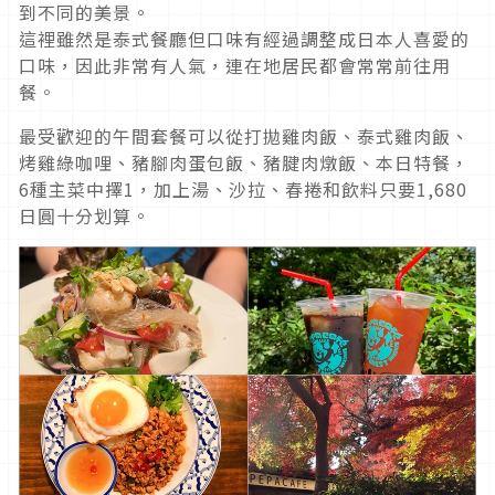
到不同的美景。
這裡雖然是泰式餐廳但口味有經過調整成日本人喜愛的
口味，因此非常有人氣，連在地居民都會常常前往用
餐。
最受歡迎的午間套餐可以從打拋雞肉飯、泰式雞肉飯、
烤雞綠咖哩、豬腳肉蛋包飯、豬腱肉燉飯、本日特餐，
6種主菜中擇1，加上湯、沙拉、春捲和飲料只要1,680
日圓十分划算。