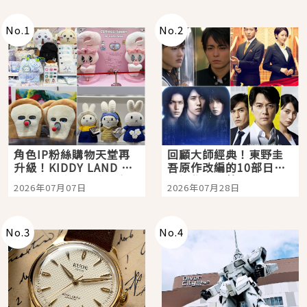
No.
1
No.
2
角色IP粉絲購物天堂再
回顧大師經典！東野圭
升級！KIDDY LAND 原
吾原作改編的10部日本
宿店吉伊卡哇迎客，新
影視作品推薦
2026年07月07日
2026年07月28日
開幕 OMOKADO 店3分
即達
No.
3
No.
4