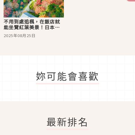
不用到處追楓，在飯店就
能坐覽紅葉美景！日本關
東秋季夢幻住宿10選
2025年08月25日
妳可能會喜歡
最新排名