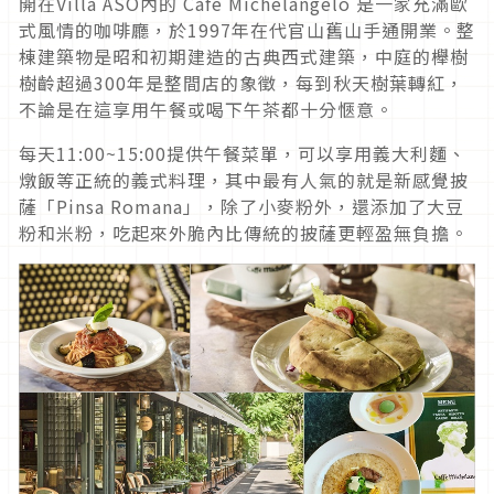
開在Villa ASO內的 Cafe Michelangelo 是一家充滿歐
式風情的咖啡廳，於1997年在代官山舊山手通開業。整
棟建築物是昭和初期建造的古典西式建築，中庭的櫸樹
樹齡超過300年是整間店的象徵，每到秋天樹葉轉紅，
不論是在這享用午餐或喝下午茶都十分愜意。
每天11:00~15:00提供午餐菜單，可以享用義大利麵、
燉飯等正統的義式料理，其中最有人氣的就是新感覺披
薩「Pinsa Romana」，除了小麥粉外，還添加了大豆
粉和米粉，吃起來外脆內比傳統的披薩更輕盈無負擔。