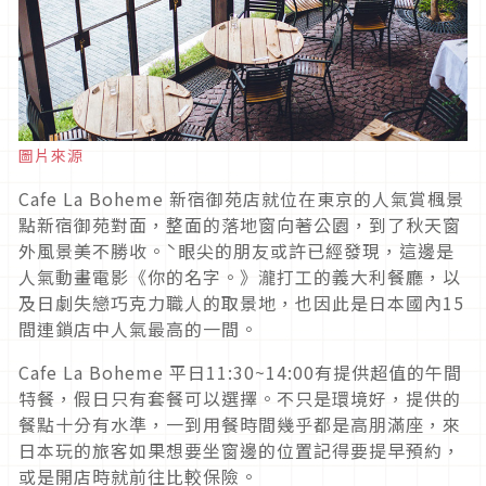
圖片來源
Cafe La Boheme 新宿御苑店就位在東京的人氣賞楓景
點新宿御苑對面，整面的落地窗向著公園，到了秋天窗
外風景美不勝收。ˋ眼尖的朋友或許已經發現，這邊是
人氣動畫電影《你的名字。》瀧打工的義大利餐廳，以
及日劇失戀巧克力職人的取景地，也因此是日本國內15
間連鎖店中人氣最高的一間。
Cafe La Boheme 平日11:30~14:00有提供超值的午間
特餐，假日只有套餐可以選擇。不只是環境好，提供的
餐點十分有水準，一到用餐時間幾乎都是高朋滿座，來
日本玩的旅客如果想要坐窗邊的位置記得要提早預約，
或是開店時就前往比較保險。