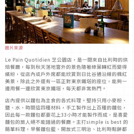
圖片來源
Le Pain Quotidien 芝公園店，是一間來自比利時的烘
焙餐廳，每到秋天落地窗外的景色隨著綠葉轉紅而變得
繽紛，從店內或戶外席都能欣賞到日比谷通沿線的楓紅
美景，除此之外還有一區正對東京鐵塔的座位，能夠一
邊用餐一邊欣賞東京鐵塔，每天都非常熱門。
店內提供以麵包為主食的各式料理。堅持只用小麥粉、
鹽、水、時間這四種材料，手工製作出上百種的麵包，
因此每一款麵包都要花上33小時才能製作而成，是喜愛
麵包的旅人絕不能錯過的餐廳。主打simple is best 的
簡單料理，早餐麵包籃、開放式三明治、比利時鬆餅都