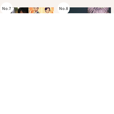
No.
7
No.
8
回顧大師經典！東野圭
在飯店裡看日本夏季花
吾原作改編的10部日本
火大會！星野集團煙火
影視作品推薦
景觀飯店6選，讓你不用
2026年07月28日
2026年07月25日
人擠人悠閒欣賞
分類列表
首頁
美容保養