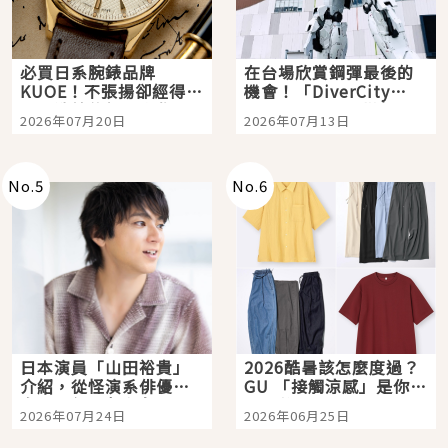
必買日系腕錶品牌
在台場欣賞鋼彈最後的
KUOE！不張揚卻經得起
機會！「DiverCity
時間洗鍊的經典之作五
Tokyo Plaza」搭船、
2026年07月20日
2026年07月13日
選
購物、美食及夜景，一
次全體驗
No.
5
No.
6
日本演員「山田裕貴」
2026酷暑該怎麼度過？
介紹，從怪演系俳優走
GU 「接觸涼感」是你的
向國民級日劇主角
夏日救星
2026年07月24日
2026年06月25日