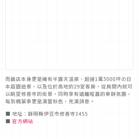
而飯店本身更是擁有半露天溫泉、超過1萬5000坪の日
本庭園造景，以及位於高地的29室客房，從房間內就可
以眺望修善寺的街景，同時享有遠離喧囂的寧靜氛圍，
每到楓葉季更是滿窗秋色，充滿詩意。
■ 地址：靜岡縣伊豆市修善寺3455
■
官方網站