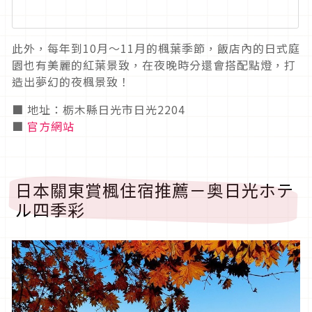
此外，每年到10月～11月的楓葉季節，飯店內的日式庭
園也有美麗的紅葉景致，在夜晚時分還會搭配點燈，打
造出夢幻的夜楓景致！
■ 地址：栃木縣日光市日光2204
■
官方網站
日本關東賞楓住宿推薦－奥日光ホテ
ル四季彩