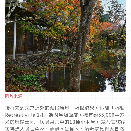
圖片來源
接著來到東京近郊的渡假勝地－箱根溫泉，這間「箱根
Retreat villa 1/f」為四星級飯店，擁有約55,000平方
米的廣闊土地，與隱身其中的18棟小木屋，讓入住旅客
彷彿進入隱世森林，靜靜享受樹木、清新空氣與大自然