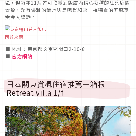
區，但每年11月皆可欣賞到飯店內精心栽種的紅葉庭園
景致，還有優雅的流水與鳥鳴聲和弦，視聽覺的五感享
受令人驚艷。
圖片來源
■ 地址：東京都文京區関口2-10-8
■
官方網站
日本關東賞楓住宿推薦－箱根
Retreat villa 1/f