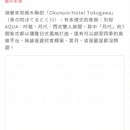
圖片來源
接著來到栃木縣的「Okunoin Hotel Tokugawa」
（奥の院ほてるとく川），有多樣式的客房：別邸
AQUA、吟龍、月代、西式雙人房間，其中「月代」的7
間客式都以優雅日式風格打造，還有可以感受四季的寬
敞平台，無論是要欣賞楓葉、賞月，或是觀星都沒問
題！