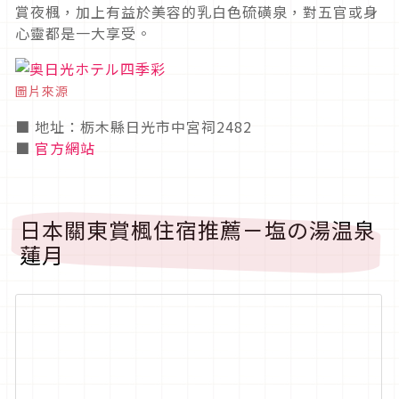
賞夜楓，加上有益於美容的乳白色硫磺泉，對五官或身
心靈都是一大享受。
圖片來源
■ 地址：栃木縣日光市中宮祠2482
■
官方網站
日本關東賞楓住宿推薦－塩の湯温泉
蓮月