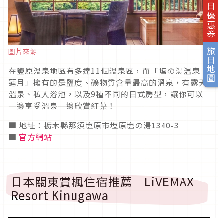
旅日優惠券
圖片來源
旅日地圖
在鹽原溫泉地區有多達11個溫泉區，而「塩の湯温泉
蓮月」擁有的是鹽度、礦物質含量最高的溫泉，有露天
溫泉、私人浴池，以及9種不同的日式房型，讓你可以
一邊享受溫泉一邊欣賞紅葉！
■ 地址：栃木縣那須塩原市塩原塩の湯1340-3
■
官方網站
日本關東賞楓住宿推薦－LiVEMAX
Resort Kinugawa