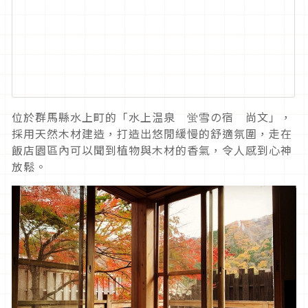
位於群馬縣水上町的「水上温泉 蛍雪の宿 尚文」，
採用天然木材建造，打造出悠閒緩慢的舒適氛圍，走在
飯店園區內可以聞到植物與木材的香氣，令人感到心神
放鬆。