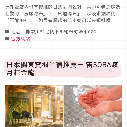
另外飯店內也有優雅的日式庭園設計，其中可看之處為
壯觀的「玉簾瀑布」、「飛煙瀑布」，以及求姻緣的
「玉簾神社」，如果有興趣的話不妨可以去逛逛喔！
■ 地址：神奈川縣足柄下郡箱根町湯本682
■
官方網站
日本關東賞楓住宿推薦－ 宙SORA渡
月莊金龍