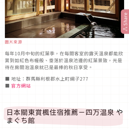
Share
圖片來源
每年10月中旬的紅葉季，在每間客室的露天溫泉都能欣
賞到如紅色布幔般、垂落於溫泉池邊的紅葉景致，光是
待在房間泡溫泉就已是最棒的秋日享受。
■ 地址：群馬縣利根郡水上町綱子277
■
官方網站
日本關東賞楓住宿推薦－四万温泉 や
まぐち館