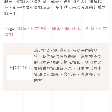
庭院，讓旅客欣賞紅葉，或是前往近郊的大自然追楓
葉，都是很棒的賞楓玩法，今年秋天來趟浪漫的紅葉之
旅吧！
Tags :
旅遊
、
日本住宿
、
關東
、
關東近郊
、
紅葉
、
日本
賞楓
滿足好奇心旺盛的日系女子們的願
望，我們提供在旅遊書上絕對找不到
的日本在地即時觀光情報、到日本必
買的購物資訊新消息、日本生活風尚
資訊以及藝術、文化等，豐富多元的
內容。