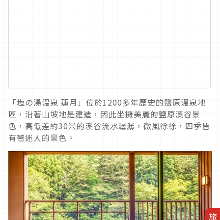
「塩の湯温泉 蓮月」位於1200多年歷史的鹽原溫泉地
區，沿著山坡地是建造，因此坐擁美麗的鹽原溪谷景
色，高低差約30米的溪谷流水潺潺，微風徐徐，四季皆
有著迷人的景色。