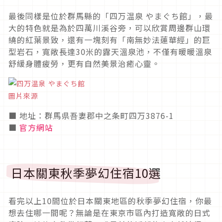
最後同樣是位於群馬縣的「四万温泉 やまぐち館」，最
大的特色就是為於四萬川溪谷旁，可以欣賞周邊群山環
繞的紅葉景致，還有一塊刻有「南無妙法蓮華經」的巨
型岩石，寬敞長達30米的露天溫泉池，不僅有暖暖溫泉
舒緩身體疲勞，更有自然美景治癒心靈。
圖片來源
■ 地址：群馬県吾妻郡中之条町四万3876-1
■
官方網站
日本關東秋季夢幻住宿10選
看完以上10間位於日本關東地區的秋季夢幻住宿，你最
想去住哪一間呢？無論是在東京市區內打造寬敞的日式