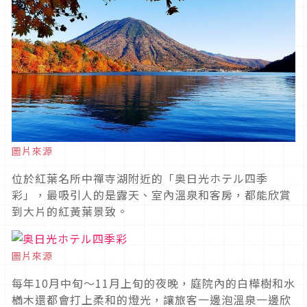
圖片來源
位於紅葉名所中禪寺湖附近的「奥日光ホテル四季
彩」，最吸引人的是露天、室內溫泉和客房，都能欣賞
到大片的紅黃葉景致。
圖片來源
每年10月中旬～11月上旬的夜晚，庭院內的白樺樹和水
楢木還都會打上柔和的燈光，讓旅客一邊泡溫泉一邊欣