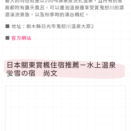
最大的特色就是以100%源泉放流式溫泉，且所有的客
房都附有露天風呂，可以邊泡溫泉邊享受賞鬼怒川的潺
潺溪流景致，以及秋季時的滿谷楓紅。
■ 地址：栃木縣日光市鬼怒川溫泉大原2
■
官方網站
日本關東賞楓住宿推薦－水上温泉
蛍雪の宿 尚文