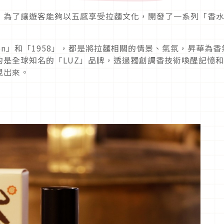
：為了讓遊客能夠以五感享受拉麵文化，開發了一系列「香
en」和「1958」，都是將拉麵相關的情景、氣氛，昇華為香
是全球知名的「LUZ」品牌，透過獨創調香技術喚醒記憶
現出來。