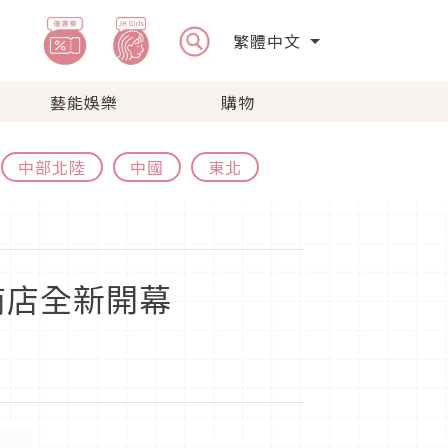
繁體中文
藝能娛樂
購物
中部北陸
中國
東北
商店全新開幕