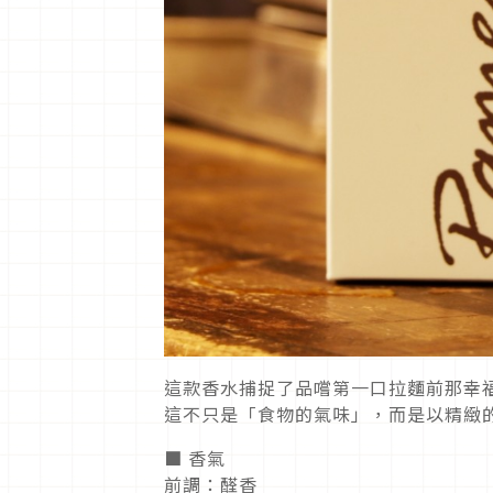
這款香水捕捉了品嚐第一口拉麵前那幸
這不只是「食物的氣味」，而是以精緻
■ 香氣
前調：醛香