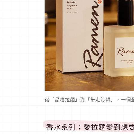
從「品嚐拉麵」到「帶走餘韻」，一個
香水系列：愛拉麵愛到想