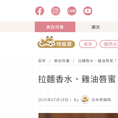
美容保養
潮流
東京
關西近
首頁
美容保養
拉麵香水、雞油唇蜜？
拉麵香水、雞油唇蜜
2025年07月18日
｜ By
日本新聞稿