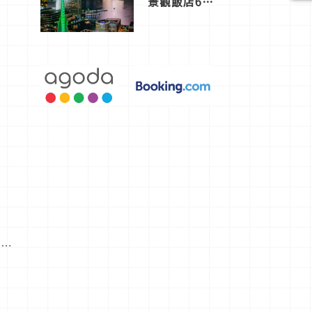
景觀飯店6
選，讓你不
用人擠人悠
閒欣賞
⋯⋯