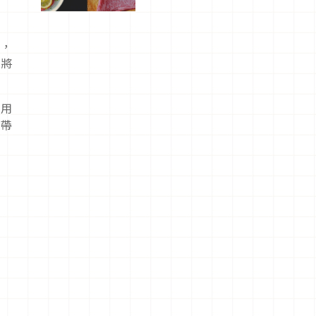
屬美食體
驗！
題，
能將
留用
客帶