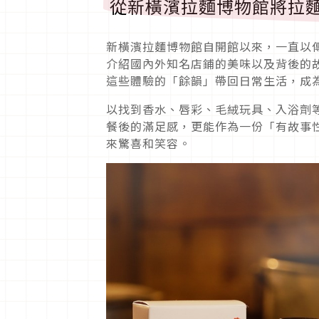
從新橫濱拉麵博物館將拉
新橫濱拉麵博物館自開館以來，一直以
介紹國內外知名店鋪的美味以及背後的
這些體驗的「餘韻」帶回日常生活，成
以找到香水、唇彩、毛絨玩具、入浴劑
餐後的滿足感，更能作為一份「有故事
來驚喜和笑容。