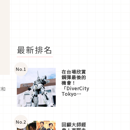
最新排名
No.
1
在台場欣賞
鋼彈最後的
機會！
「DiverCity
昭和
Tokyo
Plaza」搭
船、購物、
美食及夜
景，一次全
體驗
No.
2
回顧大師經
典！東野圭