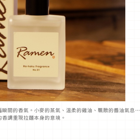
福瞬間的香氣。小麥的蒸氣、溫柔的雞油、飄散的醬油氣息
的香調重現拉麵本身的意境。