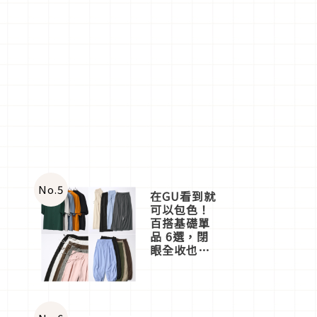
No.
5
在GU看到就
可以包色！
百搭基礎單
品 6選，閉
眼全收也不
心疼