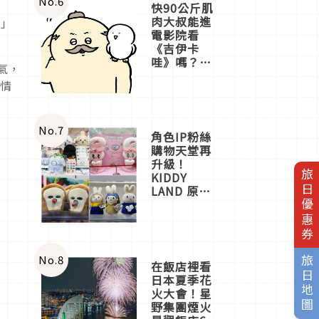
No.
6
快90公斤肌
肉大叔能進
水」
電影院看
《吉伊卡
哇》嗎？日
氣，
本重金屬樂
和情
團「打首」
會長與
nagano老師
一同給出了
No.
7
角色IP粉絲
答案
購物天堂再
升級！
旅日優惠券
KIDDY
LAND 原宿
店吉伊卡哇
迎客，新開
幕
OMOKADO
店3分即達
No.
8
旅日地圖
在飯店裡看
日本夏季花
火大會！星
野集團煙火