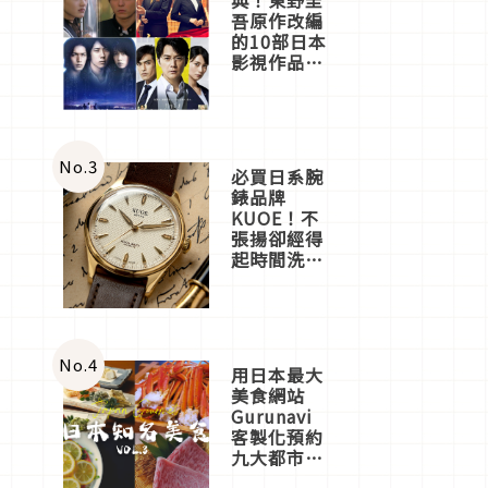
吾原作改編
的10部日本
影視作品推
薦
No.
3
必買日系腕
錶品牌
KUOE！不
張揚卻經得
起時間洗鍊
的經典之作
五選
No.
4
用日本最大
美食網站
Gurunavi
客製化預約
九大都市餐
廳，打造專