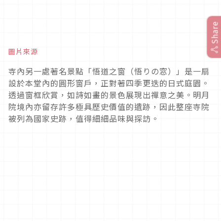
Share
圖片來源
寺內另一處著名景點「悟道之窗（悟りの窓）」是一扇
設於本堂內的圓形窗戶，正對著四季更迭的日式庭園。
透過窗框欣賞，如詩如畫的景色展現出禪意之美。明月
院境內亦留存許多極具歷史價值的遺跡，因此整座寺院
被列為國家史跡，值得細細品味與探訪。