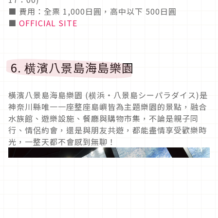
■ 費用：全票 1,000日圓，高中以下 500日圓
■
OFFICIAL SITE
6. 横濱八景島海島樂園
橫濱八景島海島樂園 (横浜・八景島シーパラダイス)是
神奈川縣唯一一座整座島嶼皆為主題樂園的景點，融合
水族館、遊樂設施、餐廳與購物市集，不論是親子同
行、情侶約會，還是與朋友共遊，都能盡情享受歡樂時
光，一整天都不會感到無聊！