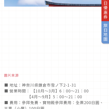
旅日優惠券
旅日地圖
圖片來源
■ 地址：神奈川県鎌倉市雪ノ下2-1-31
■ 營業時間： 【10月〜3月】6：00〜21：00
【4月〜9月】5：00〜21：00
■ 費用：參拜免費、寶物殿參拜費用：全票200日圓、
半票（小學）100日圓