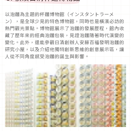
以泡麵為主題的杯麵博物館（インスタントラーメ
ン），是全球少見的特色博物館，同時也是橫濱必訪的
熱門觀光景點。博物館展示了泡麵的發展歷程，館內收
藏了歷年來的經典泡麵包裝，見證泡麵隨著時代演變的
變化。此外，還能參觀日清創辦人安藤百福發明泡麵的
研究小屋，以及介紹他獨特創新思維的創意展示區，讓
人從不同角度感受泡麵的誕生與影響。