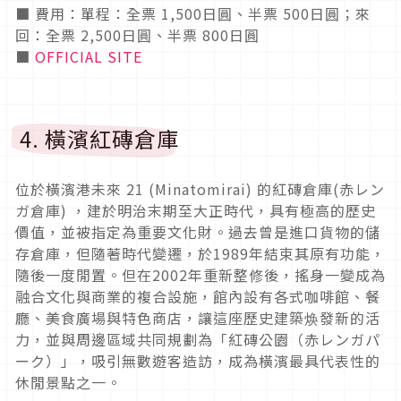
■ 費用：單程：全票 1,500日圓、半票 500日圓；來
回：全票 2,500日圓、半票 800日圓
■
OFFICIAL SITE
4. 橫濱紅磚倉庫
位於橫濱港未來 21 (Minatomirai) 的紅磚倉庫(赤レン
ガ倉庫) ，建於明治末期至大正時代，具有極高的歷史
價值，並被指定為重要文化財。過去曾是進口貨物的儲
存倉庫，但隨著時代變遷，於1989年結束其原有功能，
隨後一度閒置。但在2002年重新整修後，搖身一變成為
融合文化與商業的複合設施，館內設有各式咖啡館、餐
廳、美食廣場與特色商店，讓這座歷史建築焕發新的活
力，並與周邊區域共同規劃為「紅磚公園（赤レンガパ
ーク）」，吸引無數遊客造訪，成為橫濱最具代表性的
休閒景點之一。