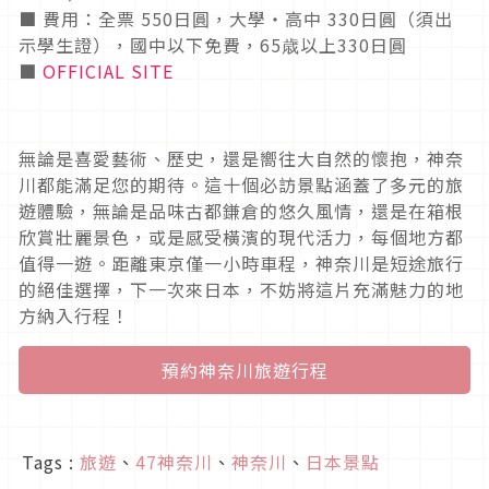
■ 費用：全票 550日圓，大學・高中 330日圓（須出
示學生證），國中以下免費，65歳以上330日圓
■
OFFICIAL SITE
無論是喜愛藝術、歷史，還是嚮往大自然的懷抱，神奈
川都能滿足您的期待。這十個必訪景點涵蓋了多元的旅
遊體驗，無論是品味古都鎌倉的悠久風情，還是在箱根
欣賞壯麗景色，或是感受橫濱的現代活力，每個地方都
值得一遊。距離東京僅一小時車程，神奈川是短途旅行
的絕佳選擇，下一次來日本，不妨將這片充滿魅力的地
方納入行程！
預約神奈川旅遊行程
Tags :
旅遊
、
47神奈川
、
神奈川
、
日本景點