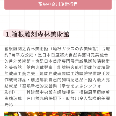
預約神奈川旅遊行程
1.箱根雕刻森林美術館
箱根雕刻之森林美術館（箱根ガラスの森美術館）占地
約7萬平方公尺，是日本首座將大自然與藝術完美融合
的戶外美術館。也是日本首座專門展示威尼斯玻璃藝術
的美術館，館內典藏豐富，能讓遊客能近距離欣賞精緻
的玻璃工藝之美。還能在玻璃體驗工坊體驗提供親手製
作玻璃飾品，創造屬於自己的獨特紀念品。館內最大亮
點就是「召喚幸福的交響樂（幸せをよぶシンフォニー
彫刻）」，其建築中央設有螺旋樓梯，樓梯周圍環繞著
彩繪玻璃，在自然光的映照下，綻放出令人驚嘆的美麗
光彩。