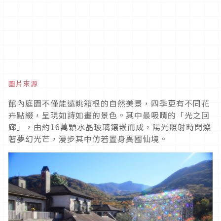
圖片來源
館內庭園不僅能遠眺箱根的自然美景，四季更有不同花
卉點綴，呈現如詩如畫的景色。其中最吸睛的「光之回
廊」，由約16萬顆水晶玻璃鑲嵌而成，陽光照射時閃爍
著夢幻光芒，漫步其中仿若置身異國仙境。