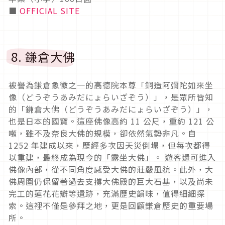
■
OFFICIAL SITE
8. 鎌倉大佛
被譽為鎌倉象徵之一的高德院本尊「銅造阿彌陀如來坐
像（どうぞうあみだにょらいざぞう）」，是眾所皆知
的「鎌倉大佛（どうぞうあみだにょらいざぞう）」，
也是日本的國寶。這座佛像高約 11 公尺，重約 121 公
噸，雖不及奈良大佛的規模，卻依然氣勢非凡。自
1252 年建成以來，歷經多次因天災倒塌，但每次都得
以重建，最終成為現今的「露坐大佛」。 遊客還可進入
佛像內部，從不同角度感受大佛的莊嚴風貌。此外，大
佛周圍仍保留著過去支撐大佛殿的巨大石基，以及尚未
完工的蓮花花瓣等遺跡，充滿歷史韻味，值得細細探
索。這裡不僅是參拜之地，更是回顧鎌倉歷史的重要場
所。