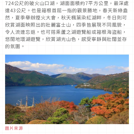
724公尺的破火山口湖，湖面面積約7平方公里，最深處
達43公尺。也是箱根首屈一指的觀景勝地，春天新綠盎
然，夏季舉辦煙火大會，秋天楓葉染紅湖畔，冬日則可
欣賞湖面映照出的壯麗富士山，四季皆展現不同風貌，
令人流連忘返。也可搭乘蘆之湖遊覽船或箱根海盜船，
悠閒地環湖遊覽，欣賞湖光山色，感受寧靜與壯闊並存
的氛圍。
圖片來源