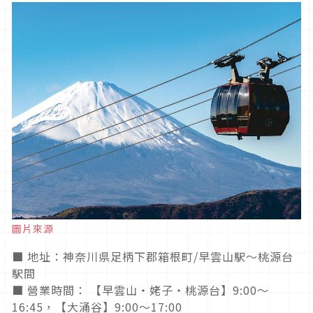
圖片來源
■ 地址：神奈川県足柄下郡箱根町/早雲山駅～桃源台
駅間
■ 營業時間： 【早雲山・姥子・桃源台】9:00～
16:45，【大涌谷】9:00～17:00