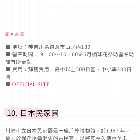
圖片來源
■ 地址：神奈川県鎌倉市山ノ内189
■ 營業時間： 9：00〜16：00※6月繡球花祭時營業時
間有所更動
■ 費用：拜觀費用：高中以上500日圓、中小學300日
圓
■
OFFICIAL SITE
10. 日本民家園
川崎市立日本民家園是一座戶外博物館，於1967 年，
致力於保存逐漸消失的古民家，以將其長久傳承至未