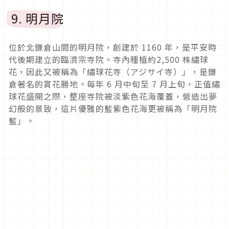
9. 明月院
位於北鎌倉山間的明月院，創建於 1160 年，是平安時
代後期建立的臨濟宗寺院。寺內種植約2,500 株繡球
花，因此又被稱為「繡球花寺（アジサイ寺）」，是鎌
倉著名的賞花勝地。每年 6 月中旬至 7 月上旬，正值繡
球花盛開之際，整座寺院被淡紫色花海覆蓋，營造出夢
幻般的景致，這片優雅的藍紫色花海更被稱為「明月院
藍」。