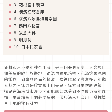
3. 箱根空中纜車
4. 橫濱紅磚倉庫
6. 横濱八景島海島樂園
7. 鶴岡八幡宮
8. 鎌倉大佛
9. 明月院
10. 日本民家園
距離東京不遠的神奈川縣，是一個兼具歷史、人文與自
然美景的絕佳旅遊地。從溫泉勝地箱根、充滿懷舊氛圍
的鎌倉，到摩登時尚的橫濱，這裡匯聚了豐富多元的觀
光魅力。無論是欣賞富士山美景、探索日本傳統建築，
還是在海港城市漫步，都能讓您感受到不同於東京的風
情。本篇精選十個必訪景點，帶您深入神奈川，發掘這
片土地的獨特魅力！