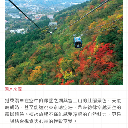
圖片來源
搭乘纜車在空中俯瞰蘆之湖與富士山的壯闊景色。天氣
晴朗時，甚至能遠眺東京晴空塔，帶來彷彿穿越天空的
震撼體驗。這趟旅程不僅能感受箱根的自然魅力，更是
一場結合視覺與心靈的極致享受。