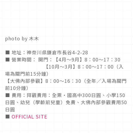
photo by 木木
■ 地址：神奈川県鎌倉市長谷4-2-28
■ 營業時間： 開門：【4月〜9月】8：00〜17：30
【10月〜3月】8：00〜17：00（入
場為關門前15分鐘）
【大佛內部參觀】8：00〜16：30（全年／入場為關門
前10分鐘）
■ 費用：拜觀費用：全票・國高中300日圓、小學150
日圓、幼兒（學齡前兒童）免費、大佛內部參觀費用50
日圓
■
OFFICIAL SITE