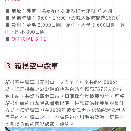
■ 地址：神奈川県足柄下郡箱根町元箱根 芦ノ湖
■ 營業時間： 9:00〜17:00（最晚入館時間為16:30）
■ 費用：全票 2,000日圓、高中・大學 1,600日圓、國
中・國小 800日圓
■
OFFICIAL SITE
3. 箱根空中纜車
箱根空中纜車（箱根ロープウェイ）全長約4,000公
尺，從連接蘆之湖湖畔的桃源台站至標高767公尺的早
雲山站，共設有四個車站。車廂採全景玻璃設計，可將
箱根壯麗的自然景觀盡收眼底，是欣賞沿途美景的最佳
方式。這條纜車也在2009年被金氏世界紀錄認證為世界
最長的空中纜車之一，不僅是神奈川縣的驕傲，更是日
本引以為傲的國際級觀光設施。