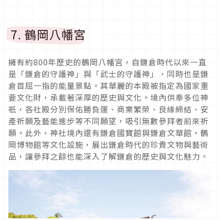
7. 鶴岡八幡宮
擁有約800年歷史的鶴岡八幡宮，自鎌倉時代以來一直
是「鎌倉的守護神」與「武士的守護神」，同時也是鎌
倉首屈一指的能量景點。其華麗的本殿被指定為國家重
要文化財，承載著深厚的歷史與文化。境內供奉多位神
祇，各社殿分別保佑勝負運、商業繁榮、良緣締結、安
產祈願及藝能進步等不同願望，吸引無數參拜者前來祈
願。此外，神社境內還有鎌倉國寶館與鎌倉文華館・鶴
岡博物館等文化設施，展出鎌倉時代的珍貴文物與藝術
品，讓參拜之餘也能深入了解鎌倉的歷史與文化魅力。