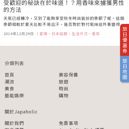
受歡迎的秘訣在於味道！？用香味來擄獲男性
的方法
天氣已經轉冷，又到了能夠享受秋冬時尚裝扮的季節了呢。這個
季節相較於夏天比較不易出汗，是否對於對付氣味這件事變得比
旅日優惠券
較鬆懈了呢？
2014年12月29日
｜
愛情
、
日本話題
、
生活方式
、
香氛
旅日地圖
分類列表
首頁
美容保養
潮流
旅遊
美食
時尚
藝能娛樂
購物
關於Japaholic
關於我們
免責事項