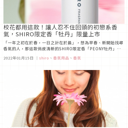
校花都用這款！讓人忍不住回頭的初戀系香
氣，SHIRO限定香「牡丹」限量上市
「一年之初在於春，一日之計在於晨」，想為早春、新開始找尋
香氣的人，那這款俏皮清新的SHIRO限定香「PEONY牡丹」絕
對是再適合不過了！冬去春來，迎接新的年度，許多人會換新髮
2022年01月15日
｜
shiro
、
香氛用品
、
香氛
型、換上新美甲、重整居家擺設等，為生活注入點「不一樣」的
嶄新感受，而選擇一款新的香氛為自己開啟屬於春天的新氣息，
也能為你帶來好...