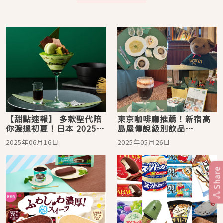
【甜點速報】 多款聖代陪
東京咖啡廳推薦！新宿高
你渡過初夏！日本 2025
島屋傳說級別飲品
年 6 月必吃美麗甜點
Bicerin：義大利杜林百年
2025年06月16日
2025年05月26日
經典美味元首級甜點任你
吃
Share