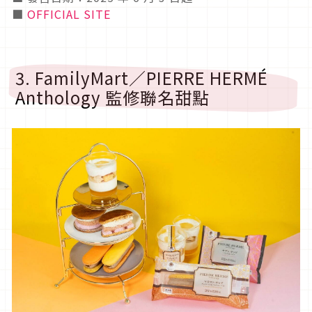
■
OFFICIAL SITE
3. FamilyMart／PIERRE HERMÉ
Anthology 監修聯名甜點