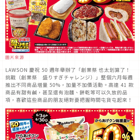
圖片來源
LAWSON 慶祝 50 週年舉辦了「創業祭 也太划算了！
挑戰（創業祭 盛りすぎチャレンジ）」整個六月每週
推出不同商品增量 50%，加量不加價活動。高達 41 款
商品有甜有鹹，甚至還有泡麵、餅乾等可以久放的品
項，喜歡這些商品的朋友絕對要把握時間屯貨屯起來！