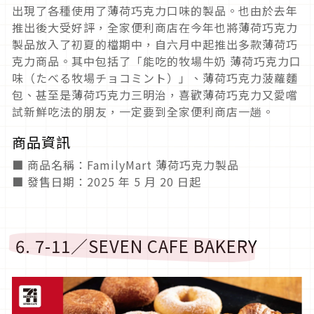
出現了各種使用了薄荷巧克力口味的製品。也由於去年
推出後大受好評，全家便利商店在今年也將薄荷巧克力
製品放入了初夏的檔期中，自六月中起推出多款薄荷巧
克力商品。其中包括了「能吃的牧場牛奶 薄荷巧克力口
味（たべる牧場チョコミント）」、薄荷巧克力菠蘿麵
包、甚至是薄荷巧克力三明治，喜歡薄荷巧克力又愛嚐
試新鮮吃法的朋友，一定要到全家便利商店一趟。
商品資訊
■ 商品名稱：FamilyMart 薄荷巧克力製品
■ 發售日期：2025 年 5 月 20 日起
6. 7-11／SEVEN CAFE BAKERY