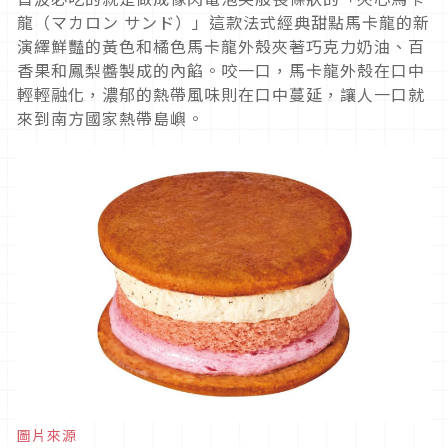
龍（マカロン サンド）」這款法式經典甜點馬卡龍的新
演繹鮮豔的黃色和橘色馬卡龍外殼夾著巧克力奶油、百
香果和鳳梨醬製成的內餡。咬一口，馬卡龍外殼在口中
輕輕融化，濃郁的熱帶風味則在口中蔓延，讓人一口就
來到南方國家熱帶島嶼。
圖片來源