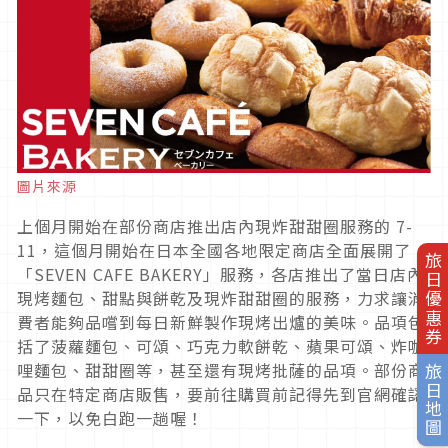
圖片來源
上個月開始在部份商店推出店內現炸甜甜圈服務的 7-
11，這個月開始在日本全國各地限定商店全面展開了
旅日優惠券
「SEVEN CAFE BAKERY」服務，各店推出了當日店內
現烤麵包、甜點與餅乾及現炸甜甜圈的服務，力求讓消
費者能夠品嚐到每日新鮮製作現烤出爐的美味。品項包
括了菠蘿麵包、可頌、巧克力軟餅乾、蘋果可頌、炸咖
哩麵包、甜甜圈等，甚至還有現烤批薩的品項。部份商
旅日地圖
品只在特定商店販售，要前往購買前記得先到官網確認
一下，以免白跑一趟喔！