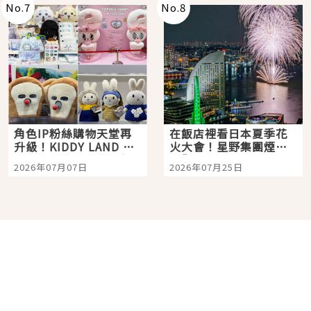
No.
7
No.
8
角色IP粉絲購物天堂再
在飯店裡看日本夏季花
升級！KIDDY LAND 原
火大會！星野集團煙火
宿店吉伊卡哇迎客，新
景觀飯店6選，讓你不用
2026年07月07日
2026年07月25日
開幕 OMOKADO 店3分
人擠人悠閒欣賞
即達
分類列表
首頁
美容保養
潮流
旅遊