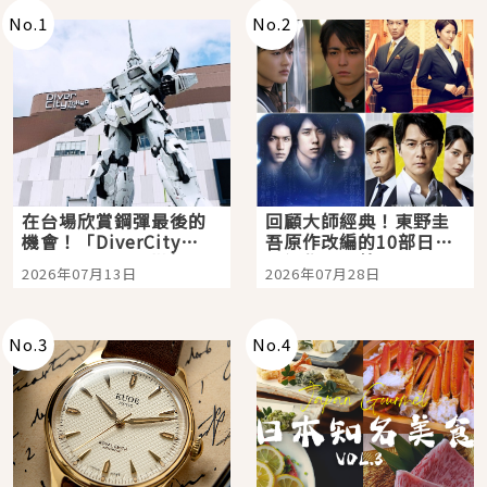
No.
1
No.
2
在台場欣賞鋼彈最後的
回顧大師經典！東野圭
機會！「DiverCity
吾原作改編的10部日本
Tokyo Plaza」搭船、
影視作品推薦
2026年07月13日
2026年07月28日
購物、美食及夜景，一
次全體驗
No.
3
No.
4