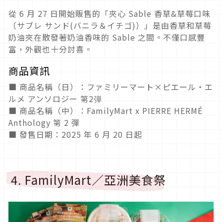
從 6 月 27 日開始販售的「夾心 Sable 香草&草莓口味
（サブレ サンド(バニラ＆イチゴ)）」是由香草和草莓
奶油夾在散發著奶油香味的 Sable 之間。不僅口感豐
富，外觀也十分討喜。
商品資訊
■ 商品名稱（日）：ファミリーマート×ピエール・エ
ルメ アンソロジー 第2弾
■ 商品名稱（中）：FamilyMart x PIERRE HERMÉ
Anthology 第 2 彈
■ 發售日期：2025 年 6 月 20 日起
4. FamilyMart／亞洲美食祭