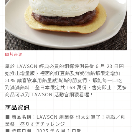
圖片來源
屬於 LAWSON 經典必買的銅鑼燒則是從 6 月 23 日開
始推出增量版，裡面的紅豆餡及鮮奶油餡都限定增加
50% 讓喜歡享用餡量感滿滿的朋友們，都能每一口吃
到滿滿餡料。全日本限定共 168 萬份，售完即止。更多
商品可以到 LAWSON 活動官網觀看喔！
商品資訊
■ 商品名稱：LAWSON 創業祭 也太划算了！挑戰／創
業祭 盛りすぎチャレンジ
■ 發售日期：2025 年 6 月 3 日起