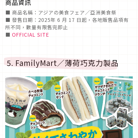
商品資訊
■ 商品名稱：アジアの美食フェア／亞洲美食祭
■ 發售日期：2025年 6 月 17 日起，各地販售品項有
所不同，數量有限售完即止
■
OFFICIAL SITE
5. FamilyMart／薄荷巧克力製品