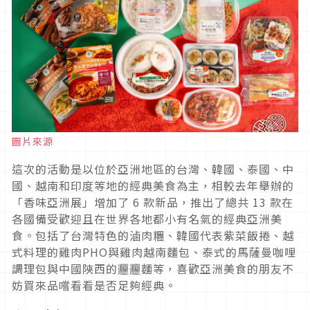
圖片來源
這次的活動是以位於亞洲地區的台灣、韓國、泰國、中
國、越南和印度等地的經典美食為主，相較去年舉辦的
「香味亞洲展」增加了 6 款新品，推出了總共 13 款在
各國備受歡迎且在世界各地都小有名氣的經典亞洲美
食。包括了台灣特色的滷肉糰、韓國代表紫菜飯捲、越
式料理的雞肉PHO與雞肉越南麵包、泰式的馬薩曼咖哩
調理包與中國陝西的𰻞𰻞麵等，喜歡亞洲美食的朋友不
妨買來品嚐看看是否足夠經典。