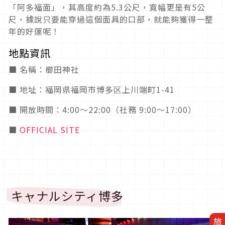
「阿多福面」，其高度約為5.3公尺，寬幅更是有5公
尺，據說只要能穿過這個面具的口部，就能夠獲得一整
年的好運呢！
地點資訊
■ 名稱：櫛田神社
■ 地址：福岡県福岡市博多区上川端町1-41
■ 開放時間：4:00～22:00（社務 9:00〜17:00）
■
OFFICIAL SITE
キャナルシティ博多