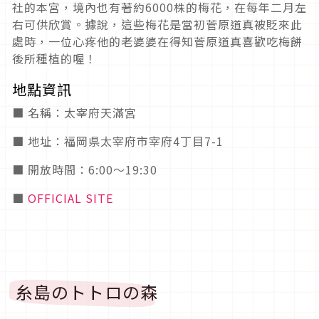
社的本宮，境內也有著約6000株的梅花，在每年二月左
右可供欣賞。據說，這些梅花是當初菅原道真被貶來此
處時，一位心疼他的老婆婆在得知菅原道真喜歡吃梅餅
後所種植的喔！
地點資訊
■ 名稱：太宰府天滿宮
■ 地址：福岡県太宰府市宰府4丁目7-1
■ 開放時間：6:00〜19:30
■
OFFICIAL SITE
糸島のトトロの森