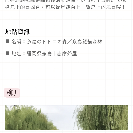
達島上的景觀台，可以從景觀台上一覽島上的風景喔！
地點資訊
■ 名稱：糸島のトトロの森／糸島龍貓森林
■ 地址：福岡県糸島市志摩芥屋
柳川