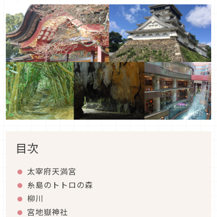
目次
太宰府天満宮
糸島のトトロの森
柳川
宮地嶽神社