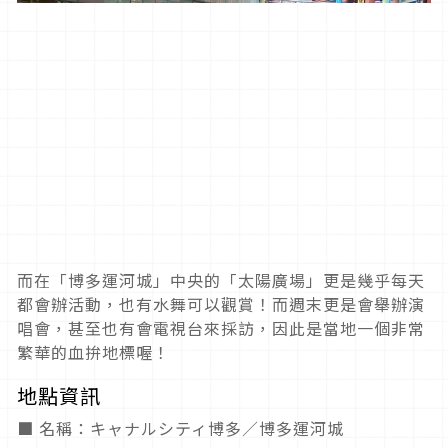
而在「博多運河城」中央的「太陽廣場」更是幾乎每天
都會辦活動，也有水舞可以觀賞！而週末更是會舉辦演
唱會，甚至也有會電視台來採訪，因此是當地一個非常
繁華的血拚地標喔！
地點資訊
■ 名稱：キャナルシティ博多／博多運河城