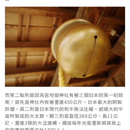
而第二點則是因為宮地嶽神社有著三個日本的第一紀錄
呢！首先是神社內有著重達450公斤，日本最大的銅製
鈴鐺。其二則是日本現代的和牛無法比擬，超級大的牛
皮所製成的大太鼓。期三則是直徑260公分、長11公
尺、重達3頓的大注連繩，據說每年光是重新將其掛上
的作業就需要共計1500人！