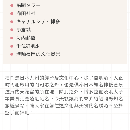
福岡タワー
櫛田神社
キャナルシティ博多
小倉城
河内藤園
千仏鍾乳洞
體驗福岡的文化風景
福岡是日本九州的經濟及文化中心，除了自明治、大正
時代起啟用的門司港之外，也是供奉日本知名神祇菅原
道真的天滿宮的所在地。除此之外，博多拉麵及明太子
等美食更是遠近馳名。今天就讓我們來介紹福岡縣知名
旅遊景點，讓大家在前往這文化與美食的名勝時不至於
空手而歸吧！