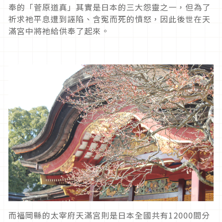
奉的「菅原道真」其實是日本的三大怨靈之一，但為了
祈求祂平息遭到誣陷、含冤而死的憤怒，因此後世在天
滿宮中將祂給供奉了起來。
而福岡縣的太宰府天滿宮則是日本全國共有12000間分