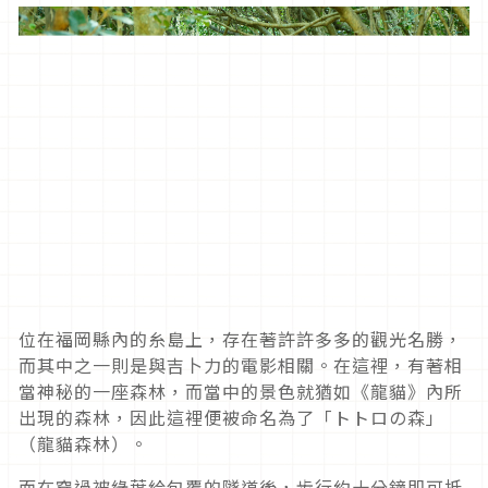
位在福岡縣內的糸島上，存在著許許多多的觀光名勝，
而其中之一則是與吉卜力的電影相關。在這裡，有著相
當神秘的一座森林，而當中的景色就猶如《龍貓》內所
出現的森林，因此這裡便被命名為了「トトロの森」
（龍貓森林）。
而在穿過被綠葉給包覆的隧道後，步行約十分鐘即可抵