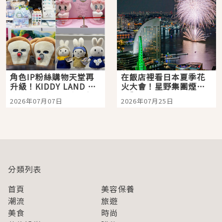
角色IP粉絲購物天堂再
在飯店裡看日本夏季花
升級！KIDDY LAND 原
火大會！星野集團煙火
宿店吉伊卡哇迎客，新
景觀飯店6選，讓你不用
2026年07月07日
2026年07月25日
開幕 OMOKADO 店3分
人擠人悠閒欣賞
即達
分類列表
首頁
美容保養
潮流
旅遊
美食
時尚