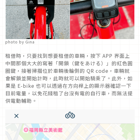
photo by Gina
租借時，只要找到想要租借的車輛，按下 APP 界面上
中間那個大大的寫著「開鎖（鍵をあける）」的紅色圓
圈鍵，接著掃描位於車輛後輪側的 QR code，車輛就
會解鎖並開始計時，此時就可以開始騎乘了。此外，如
果是 E-bike 也可以透過在方向桿上的顯示器確認一下
目前電量，以免花錢租了台沒有電的自行車，而無法提
供電動輔助。