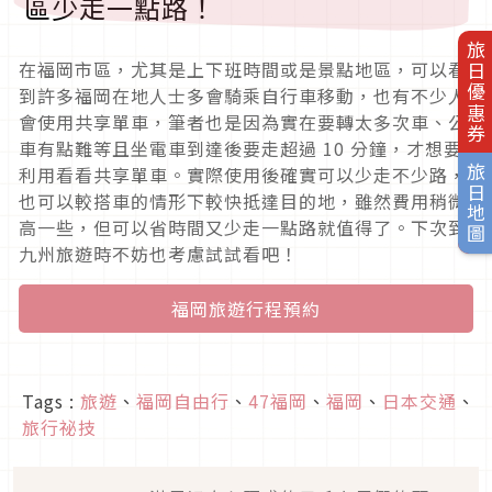
區少走一點路！
旅日優惠券
在福岡市區，尤其是上下班時間或是景點地區，可以看
到許多福岡在地人士多會騎乘自行車移動，也有不少人
會使用共享單車，筆者也是因為實在要轉太多次車、公
車有點難等且坐電車到達後要走超過 10 分鐘，才想要
旅日地圖
利用看看共享單車。實際使用後確實可以少走不少路，
也可以較搭車的情形下較快抵達目的地，雖然費用稍微
高一些，但可以省時間又少走一點路就值得了。下次到
九州旅遊時不妨也考慮試試看吧！
福岡旅遊行程預約
Tags :
旅遊
、
福岡自由行
、
47福岡
、
福岡
、
日本交通
、
旅行祕技