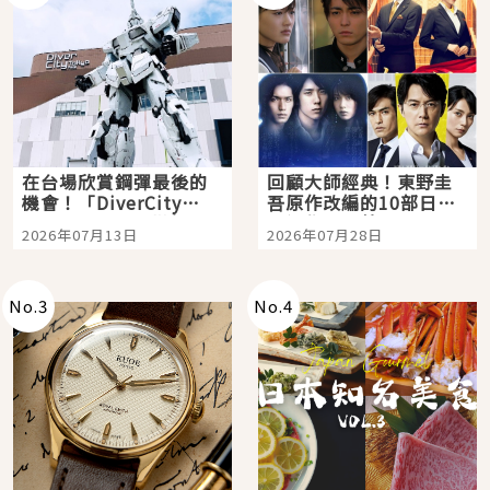
在台場欣賞鋼彈最後的
回顧大師經典！東野圭
機會！「DiverCity
吾原作改編的10部日本
Tokyo Plaza」搭船、
影視作品推薦
2026年07月13日
2026年07月28日
購物、美食及夜景，一
次全體驗
No.
3
No.
4