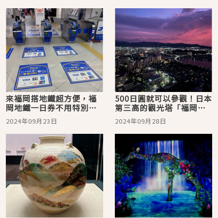
來福岡搭地鐵超方便，福
500日圓就可以參觀！日本
岡地鐵一日券不用特別買
第三高的觀光塔「福岡
也可以享折扣！
塔」，福岡市景、山景與
2024年09月23日
2024年09月28日
海景盡收眼底