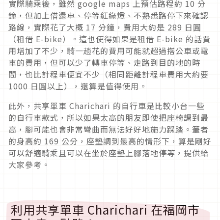
實際騎乘後，雖然 google maps 上預估路程約 10 分
鐘，但加上借還車、停等紅綠燈、不熟悉路停下來確認
路線，實際花了大概 17 分鐘，費用大約是 289 日圓
（租借 E-bike）。這也使得如果是租借 E-bike 的話費
用增加了不少，騎一趟花的費用可能就超過搭公車或電
車的費用，但可以少了轉車停等、走路到目的地的時
間，也比計程車便宜不少（相同距離計程車費用大約要
1000 日圓以上），還算是值得使用。
此外，共享單車 Charichari 的自行車是比較小台一些
的自行車款式，所以如果太高的朋友即使把座椅調到最
高，腳可能也會非常彎曲而無法好好地施力踩踏。筆者
的身高約 169 公分，座墊調到最高的情形下，算是剛好
可以舒適騎乘且可以在坐於座墊上腳落地停等，提供給
大家參考。
利用共享單車 Charichari 在福岡市