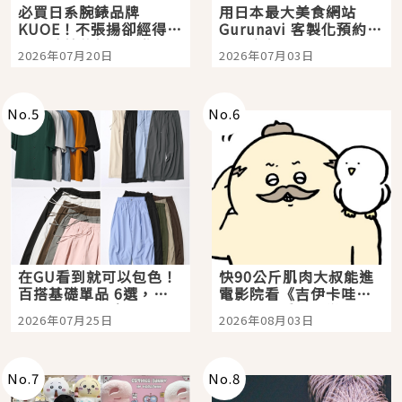
必買日系腕錶品牌
用日本最大美食網站
KUOE！不張揚卻經得起
Gurunavi 客製化預約九
時間洗鍊的經典之作五
大都市餐廳，打造專屬
2026年07月20日
2026年07月03日
選
美食體驗！
No.
5
No.
6
在GU看到就可以包色！
快90公斤肌肉大叔能進
百搭基礎單品 6選，閉
電影院看《吉伊卡哇》
眼全收也不心疼
嗎？日本重金屬樂團
2026年07月25日
2026年08月03日
「打首」會長與nagano
老師一同給出了答案
No.
7
No.
8