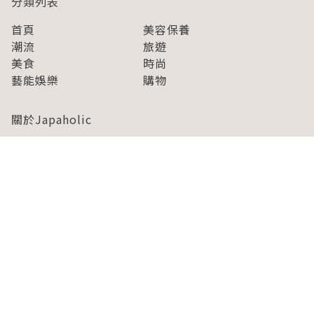
分類列表
首頁
美容保養
潮流
旅遊
美食
時尚
藝能娛樂
購物
關於Japaholic
關於我們
免責事項
寫手招募
Japaholic Girls招募
廣告、合作洽談
關鍵字列表
お問い合わせ