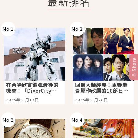
最新排名
No.
1
No.
2
Share
在台場欣賞鋼彈最後的
回顧大師經典！東野圭
機會！「DiverCity
吾原作改編的10部日本
Tokyo Plaza」搭船、
影視作品推薦
2026年07月13日
2026年07月28日
購物、美食及夜景，一
次全體驗
No.
3
No.
4