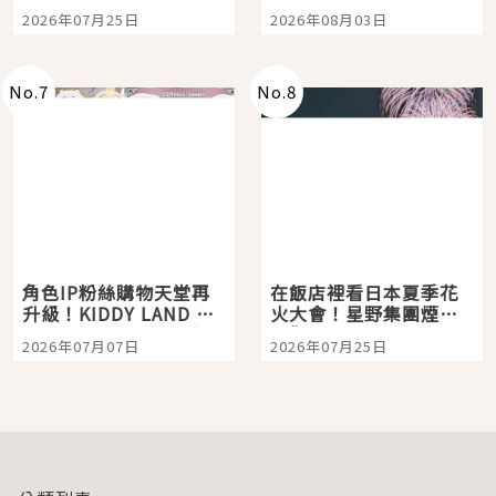
眼全收也不心疼
嗎？日本重金屬樂團
2026年07月25日
2026年08月03日
「打首」會長與nagano
老師一同給出了答案
No.
7
No.
8
角色IP粉絲購物天堂再
在飯店裡看日本夏季花
升級！KIDDY LAND 原
火大會！星野集團煙火
宿店吉伊卡哇迎客，新
景觀飯店6選，讓你不用
2026年07月07日
2026年07月25日
開幕 OMOKADO 店3分
人擠人悠閒欣賞
即達