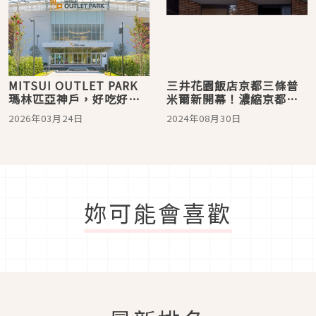
MITSUI OUTLET PARK
三井花園飯店京都三條普
瑪林匹亞神戶，好吃好逛
米爾新開幕！濃縮京都一
又好玩讓你待上一整天！
切美好的夢幻住宿選擇
2026年03月24日
2024年08月30日
妳可能會喜歡