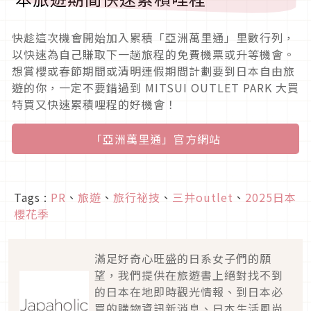
快趁這次機會開始加入累積「亞洲萬里通」里數行列，
以快速為自己賺取下一趟旅程的免費機票或升等機會。
想賞櫻或春節期間或清明連假期間計劃要到日本自由旅
遊的你，一定不要錯過到 MITSUI OUTLET PARK 大買
特買又快速累積哩程的好機會！
「亞洲萬里通」官方網站
Tags :
PR
、
旅遊
、
旅行祕技
、
三井outlet
、
2025日本
櫻花季
滿足好奇心旺盛的日系女子們的願
望，我們提供在旅遊書上絕對找不到
的日本在地即時觀光情報、到日本必
買的購物資訊新消息、日本生活風尚