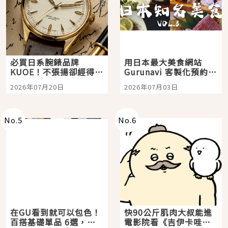
必買日系腕錶品牌
用日本最大美食網站
KUOE！不張揚卻經得起
Gurunavi 客製化預約九
時間洗鍊的經典之作五
大都市餐廳，打造專屬
2026年07月20日
2026年07月03日
選
美食體驗！
No.
5
No.
6
在GU看到就可以包色！
快90公斤肌肉大叔能進
百搭基礎單品 6選，閉
電影院看《吉伊卡哇》