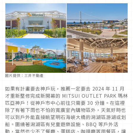
圖片提供：三井不動產
如果有計畫要去神戶玩，推薦一定要去 2024 年 11 月
才重新整修完成新開幕的 MITSUI OUTLET PARK 瑪林
匹亞神戶！從神戶市中心前往只需要 30 分鐘。在這裡
除了有著下雨也不怕的寬廣室內購物區外，天氣好時也
可以到戶外能直接眺望明石海峽大橋的潟湖區游湖或划
船。圍繞著潟湖區有兒童遊樂設施、BBQ 等戶外活
動，當然也少不了餐廳、蛋糕店、咖啡廳等用餐區，讓