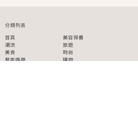
分類列表
首頁
美容保養
潮流
旅遊
美食
時尚
藝能娛樂
購物
關於Japaholic
關於我們
免責事項
寫手招募
Japaholic Girls招募
廣告、合作洽談
關鍵字列表
お問い合わせ