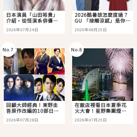
日本演員「山田裕貴」
2026酷暑該怎麼度過？
介紹，從怪演系俳優走
GU 「接觸涼感」是你的
向國民級日劇主角
夏日救星
2026年07月24日
2026年06月25日
No.
7
No.
8
回顧大師經典！東野圭
在飯店裡看日本夏季花
吾原作改編的10部日本
火大會！星野集團煙火
影視作品推薦
景觀飯店6選，讓你不用
2026年07月28日
2026年07月25日
人擠人悠閒欣賞