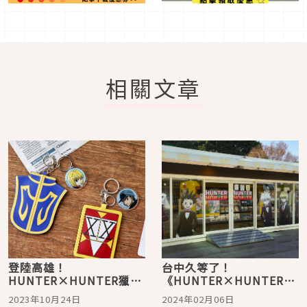
相關文章
登陸高雄！
台中久等了！
HUNTER×HUNTER獵人
《HUNTER×HUNTER獵
快閃店10月27日夢時代開
人》快閃店草悟廣場開
2023年10月24日
2024年02月06日
始你的獵人試驗
跑！