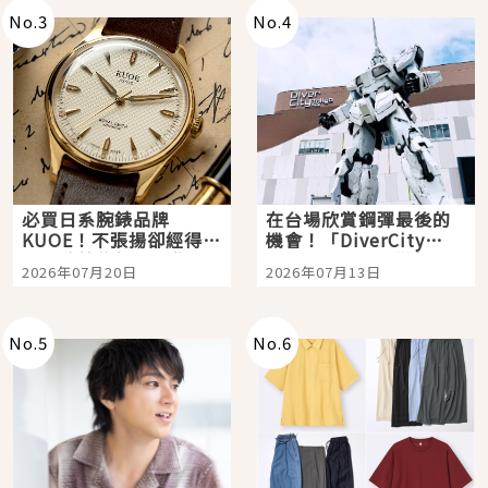
No.
3
No.
4
必買日系腕錶品牌
在台場欣賞鋼彈最後的
KUOE！不張揚卻經得起
機會！「DiverCity
時間洗鍊的經典之作五
Tokyo Plaza」搭船、
2026年07月20日
2026年07月13日
選
購物、美食及夜景，一
次全體驗
No.
5
No.
6