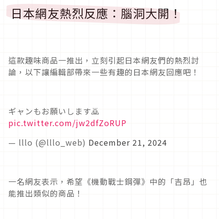
日本網友熱烈反應：腦洞大開！
這款趣味商品一推出，立刻引起日本網友們的熱烈討
論，以下讓編輯部帶來一些有趣的日本網友回應吧！
ギャンもお願いします🙇
pic.twitter.com/jw2dfZoRUP
— lllo (@lllo_web)
December 21, 2024
一名網友表示，希望《機動戰士鋼彈》中的「吉昂」也
能推出類似的商品！