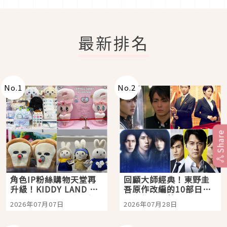
最新排名
No.
1
No.
2
Share
角色IP粉絲購物天堂再
回顧大師經典！東野圭
升級！KIDDY LAND 原
吾原作改編的10部日本
宿店吉伊卡哇迎客，新
影視作品推薦
2026年07月07日
2026年07月28日
開幕 OMOKADO 店3分
即達