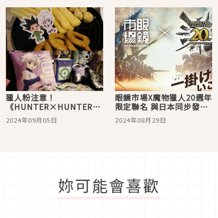
獵人粉注意！
眼鏡市場X魔物獵人20週年
《HUNTER×HUNTER獵
限定聯名 與日本同步發
人》輕食店 9月5日誠品
售！
2024年09月05日
2024年08月29日
R79 中山地下書街開賣
妳可能會喜歡