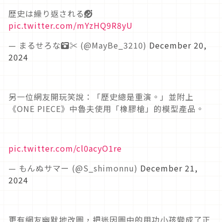
歴史は繰り返される🤣
pic.twitter.com/mYzHQ9R8yU
— まるせろな📷✂️ (@MayBe_3210)
December 20,
2024
另一位網友開玩笑說：「歷史總是重演。」並附上
《ONE PIECE》中魯夫使用「橡膠槍」的模型產品。
pic.twitter.com/cl0acyO1re
— もんぬサマー (@S_shimonnu)
December 21,
2024
更有網友幽默地改圖，把迷因圖中的用功小孩變成了正