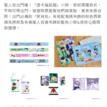
獵人迷出門囉！「透卡鑰匙圈」小傑、奇犽兩種款式，
平時可帶出門，旅遊時更要幫他們與景點、美食來張合
照！出門必備的「側背包」有搭配鬼牌吊飾的粉色西索
撲克牌款及有著獵人協會吊飾的藍色小傑&奇犽Ｑ版兩
款選擇。