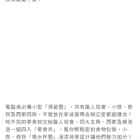
電腦桌必備小型「滑鼠墊」，共有獵人協會、小傑、奇
犽及西索四款，不管放在家或是帶去辦公室都超適合！
吃不完的零食就交給獵人協會、四大主角、西索及庫洛
洛一組四入「零食夾」，幫你輕鬆密封食物包裝，小
傑、奇犽「吸水杯墊」潑漆背景設計讓他們魅力加分！