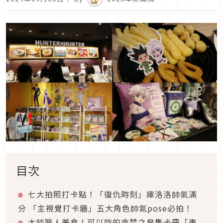
目次
七大拍照打卡點！「復仇時刻」庫洛洛帥氣滿
分 「主視覺打卡牆」五大角色帥氣pose必拍！
大啖獵人美食！可以吃的貪婪之島集卡冊「書