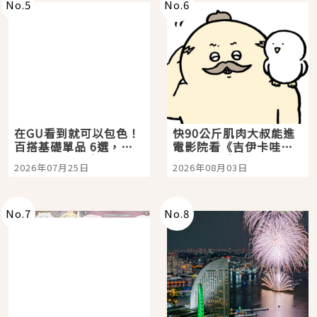
No.
5
No.
6
在GU看到就可以包色！
快90公斤肌肉大叔能進
百搭基礎單品 6選，閉
電影院看《吉伊卡哇》
眼全收也不心疼
嗎？日本重金屬樂團
2026年07月25日
2026年08月03日
「打首」會長與nagano
老師一同給出了答案
No.
7
No.
8