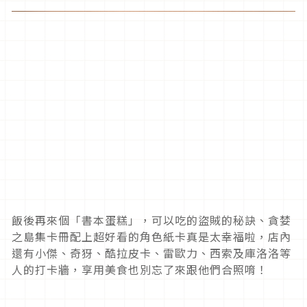
飯後再來個「書本蛋糕」，可以吃的盜賊的秘訣、貪婪
之島集卡冊配上超好看的角色紙卡真是太幸福啦，店內
還有小傑、奇犽、酷拉皮卡、雷歐力、西索及庫洛洛等
人的打卡牆，享用美食也別忘了來跟他們合照唷！