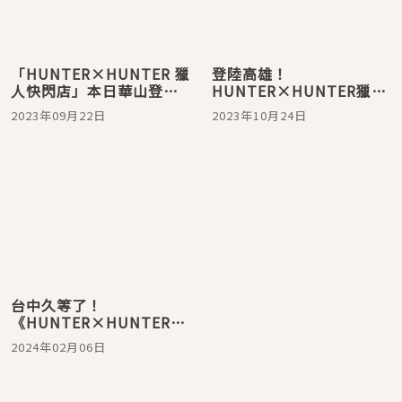
「HUNTER×HUNTER 獵
登陸高雄！
人快閃店」本日華山登
HUNTER×HUNTER獵人
場！七大打卡點還有獵人
快閃店10月27日夢時代開
2023年09月22日
2023年10月24日
執照「擴香石」、貪婪之
始你的獵人試驗
島零錢包超欠買
台中久等了！
《HUNTER×HUNTER獵
人》快閃店草悟廣場開
2024年02月06日
跑！