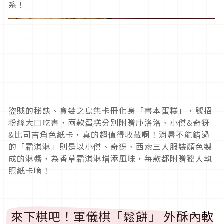
系！
盜賊的秘訣、貪婪之島集卡冊化身「書本蛋糕」，號招
粉絲大口吃書，兩款蛋糕分別附贈庫洛洛、小傑&奇犽
&比司吉角色紙卡，真的超值得收藏啊！消暑不能錯過
的「霜淇淋」則是以小傑、奇犽、西索三人服裝顏色製
成的淋醬，為香草霜淇淋增添風味，每款都附贈獵人執
照紙卡唷！
來下棋吧！軍儀棋「鬆餅」 外酥內軟