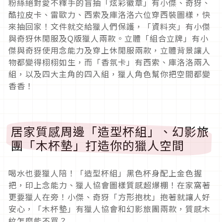
粉絲絕對愛不釋手的盲抽「炫彩徽章」有小傑、奇犽、
酷拉皮卡、雷歐力、西索及庫洛洛六位穿西裝圖樣，快
來抽回家！文件就交給獵人們保護，「資料夾」有小傑
與奇犽休閒服及Q版獵人兩款。立體「組合立牌」有小
傑與奇犽使用念能力及穿上休閒服兩款，立體背景讓人
物都變得栩栩如生，而「香氛卡」有西索、庫洛洛兩入
組，以及四大主角的四入組，獵人角色幫你把空間都變
香香！
居家質感周邊「造型杯組」、幻影旅
團「木杯墊」打造你的獵人空間
喝水也要獵人陪！「造型杯組」黑色杯身配上金色握
把，印上念能力、獵人協會圖樣質感超爆棚！在家窩著
更要獵人在旁！小傑、奇犽「方形抱枕」抱著就讓人好
安心，「木杯墊」有獵人協會和幻影旅團兩款，質感木
紋怎麼能不買？