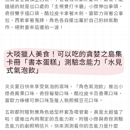
錯過的就是出口處的「主視覺打卡牆」小傑伸出拳頭、
奇犽雙手插口袋、酷拉皮卡拿著木劍、雷歐力背著公事
包、西索拿著鬼牌，角色各自擺出屬於自己的帥氣動
作，絕對要來這邊拍一波！
大啖獵人美食！可以吃的貪婪之島集
卡冊「書本蛋糕」測驗念能力「水見
式氣泡飲」
炎炎夏日快來享受氣泡的滋味，「角色氣泡飲」推出小
傑奇異果口味、奇犽葡萄口味、酷拉皮卡百香果口味、
雷歐力檸檬可樂口味及獵人執照蝶豆花口味。
五款都附贈對應角色造型杯套及吸管套，真是太超值了
啦！還推出內用限定的念能力款，附贈小傑與奇犽測驗
念能力的劇照明信片，快來測測看你的念能力是什麼