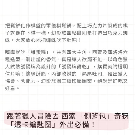
把鬆餅化作棋盤的軍儀棋鬆餅，配上巧克力片製成的棋
子就像在下棋一樣，幻影旅團鬆餅則是打造出巧克力蜘
蛛，大家放心地把蜘蛛吃下肚吧！
嘴饞就吃「雞蛋糕」，共有四大主角、西索及庫洛洛六
種造型，剛出爐的香氣，真是讓人欲罷不能，以角色獵
人試驗號碼牌為設計的「號碼牌餅乾」，購買就附贈明
信片唷！邊緣酥脆、內部軟嫩的「熱壓吐司」推出獵人
協會、念能力、幻影旅團三種印壓圖案，絕對是好吃又
好看。
跟著獵人冒險去 西索「側背包」奇犽
「透卡鑰匙圈」外出必備！