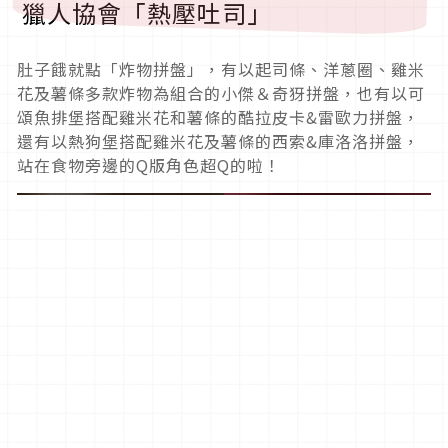
獵人協會「熱壓吐司」
肚子餓就點「炸物拼盤」，有以起司條、洋蔥圈、雞米
花及薯條多款炸物為組合的小傑＆奇犽拼盤，也有以可
頌魚排堡搭配雞米花和薯條的酷拉皮卡&雷歐力拼盤，
還有以熱狗堡搭配雞米花及薯條的西索&庫洛洛拼盤，
站在食物旁邊的Q版角色超Q的啦！