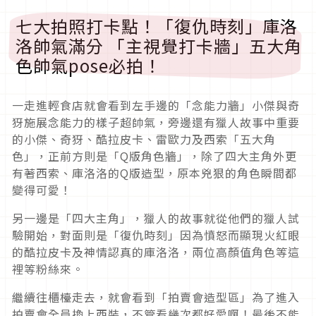
七大拍照打卡點！「復仇時刻」庫洛
洛帥氣滿分 「主視覺打卡牆」五大角
色帥氣pose必拍！
一走進輕食店就會看到左手邊的「念能力牆」小傑與奇
犽施展念能力的樣子超帥氣，旁邊還有獵人故事中重要
的小傑、奇犽、酷拉皮卡、雷歐力及西索「五大角
色」，正前方則是「Q版角色牆」，除了四大主角外更
有著西索、庫洛洛的Q版造型，原本兇狠的角色瞬間都
變得可愛！
另一邊是「四大主角」，獵人的故事就從他們的獵人試
驗開始，對面則是「復仇時刻」因為憤怒而顯現火紅眼
的酷拉皮卡及神情認真的庫洛洛，兩位高顏值角色等這
裡等粉絲來。
繼續往櫃檯走去，就會看到「拍賣會造型區」為了進入
拍賣會全員換上西裝，不管看幾次都好愛啊！最後不能