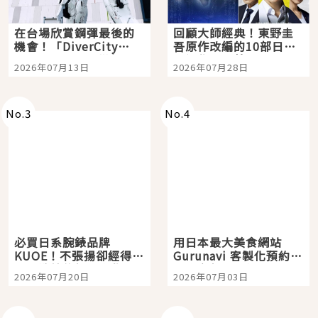
在台場欣賞鋼彈最後的
回顧大師經典！東野圭
機會！「DiverCity
吾原作改編的10部日本
Tokyo Plaza」搭船、
影視作品推薦
2026年07月13日
2026年07月28日
購物、美食及夜景，一
次全體驗
No.
3
No.
4
必買日系腕錶品牌
用日本最大美食網站
KUOE！不張揚卻經得起
Gurunavi 客製化預約九
時間洗鍊的經典之作五
大都市餐廳，打造專屬
2026年07月20日
2026年07月03日
選
美食體驗！