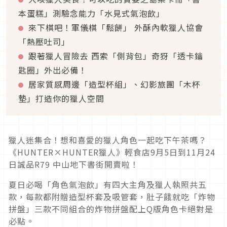
本蛋糕」測驗念能力「水見式氣泡飲」
來下棋吧！軍儀棋「鬆餅」 外酥內軟獵人協會
「熱壓吐司」
跟著獵人冒險去 西索「側背包」奇犽「透卡鑰
匙圈」外出必備！
居家質感周邊「造型杯組」、幻影旅團「木杯
墊」打造你的獵人空間
獵人迷集合！想和喜愛的獵人角色一起吃下午茶嗎？
《HUNTER×HUNTER獵人》輕食店9月5日到11月24
日誠品R79 中山地下書街開賣啦！
夏日必喝「角色氣泡飲」有四大主角及獵人執照共五
款，每款都附贈造型杯套及吸管套，肚子餓就吃「炸物
拼盤」三款不同組合的炸物拼盤配上Q版角色卡絕對是
必點。