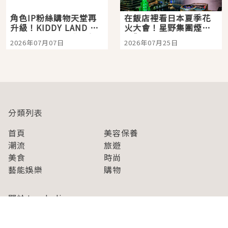
角色IP粉絲購物天堂再
在飯店裡看日本夏季花
升級！KIDDY LAND 原
火大會！星野集團煙火
宿店吉伊卡哇迎客，新
景觀飯店6選，讓你不用
2026年07月07日
2026年07月25日
開幕 OMOKADO 店3分
人擠人悠閒欣賞
即達
分類列表
首頁
美容保養
潮流
旅遊
美食
時尚
藝能娛樂
購物
關於Japaholic
關於我們
免責事項