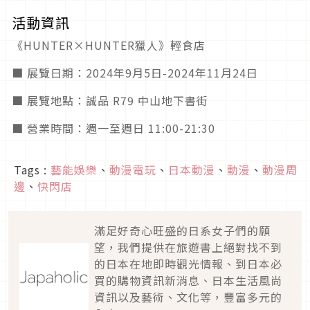
活動資訊
《HUNTER×HUNTER獵人》輕食店
■ 展覽日期：2024年9月5日-2024年11月24日
■ 展覽地點：誠品 R79 中山地下書街
■ 營業時間：週一至週日 11:00-21:30
Tags :
藝能娛樂
、
動漫電玩
、
日本動漫
、
動漫
、
動漫周
邊
、
快閃店
滿足好奇心旺盛的日系女子們的願
望，我們提供在旅遊書上絕對找不到
的日本在地即時觀光情報、到日本必
買的購物資訊新消息、日本生活風尚
資訊以及藝術、文化等，豐富多元的