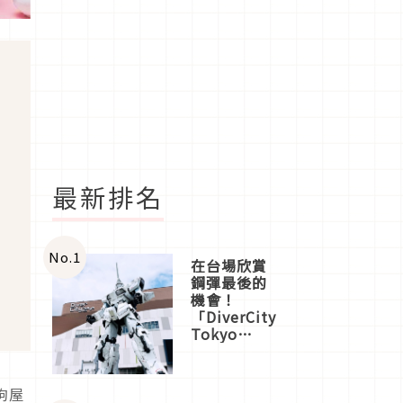
最新排名
No.
1
在台場欣賞
鋼彈最後的
機會！
「DiverCity
Tokyo
Plaza」搭
船、購物、
美食及夜
狗屋
景，一次全