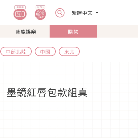
繁體中文
藝能娛樂
購物
中部北陸
中國
東北
ie」墨鏡紅唇包款組真