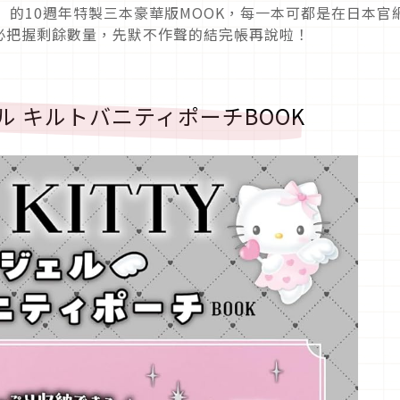
ie」的10週年特製三本豪華版MOOK，每一本可都是在日本官
必把握剩餘數量，先默不作聲的結完帳再說啦！
ンジェル キルトバニティポーチBOOK