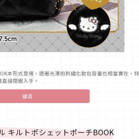
MOOK本形式登場，透著光澤的刺繡化妝包容量也相當實在，
絲請直接閉眼入手。
購買
エンジェル キルトポシェットポーチBOOK