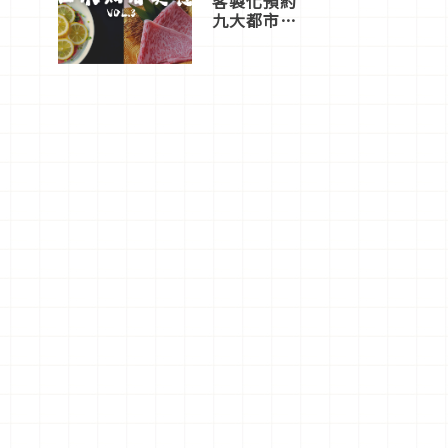
客製化預約
九大都市餐
廳，打造專
屬美食體
驗！