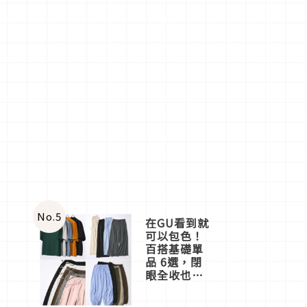
No.
5
在GU看到就
可以包色！
百搭基礎單
品 6選，閉
眼全收也不
心疼