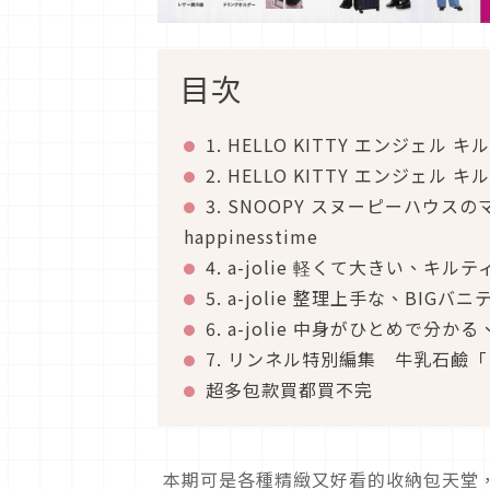
目次
1. HELLO KITTY エンジェル
2. HELLO KITTY エンジェル
3. SNOOPY スヌーピーハウスのマ
happinesstime
4. a-jolie 軽くて大きい、キルティン
5. a-jolie 整理上手な、BIGバニティ
6. a-jolie 中身がひとめで分かる、縦
7. リンネル特別編集 牛乳石鹼「
超多包款買都買不完
本期可是各種精緻又好看的收納包天堂，像