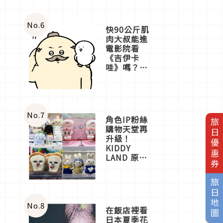
No.
6
快90公斤肌
肉大叔能進
電影院看
《吉伊卡
哇》嗎？日
本重金屬樂
團「打首」
會長與
nagano老師
一同給出了
No.
7
角色IP粉絲
旅日優惠券
答案
購物天堂再
升級！
KIDDY
LAND 原宿
店吉伊卡哇
迎客，新開
旅日地圖
幕
OMOKADO
店3分即達
No.
8
在飯店裡看
日本夏季花