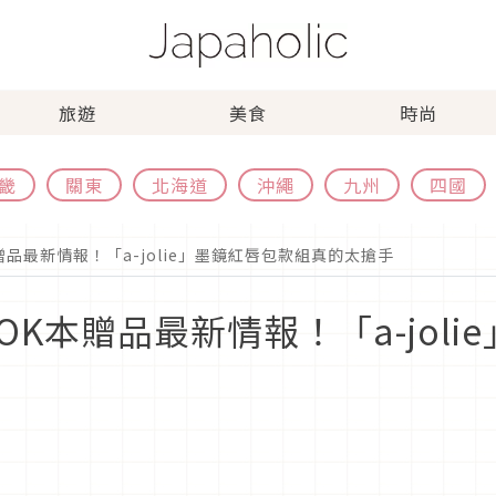
旅遊
美食
時尚
畿
關東
北海道
沖繩
九州
四國
本贈品最新情報！「a-jolie」墨鏡紅唇包款組真的太搶手
OOK本贈品最新情報！「a-jol