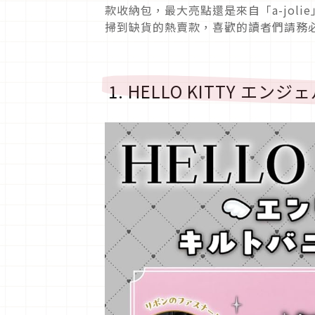
款收納包，最大亮點還是來自「a-jol
掃到缺貨的熱賣款，喜歡的讀者們請務
1. HELLO KITTY エ