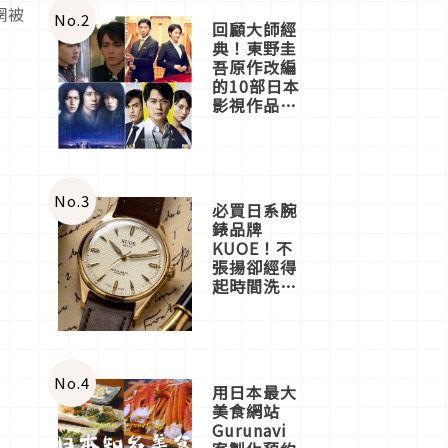
網被
體驗
No.
2
回顧大師經
典！東野圭
吾原作改編
的10部日本
影視作品推
薦
No.
3
必買日系腕
錶品牌
KUOE！不
張揚卻經得
起時間洗鍊
的經典之作
五選
No.
4
用日本最大
美食網站
Gurunavi