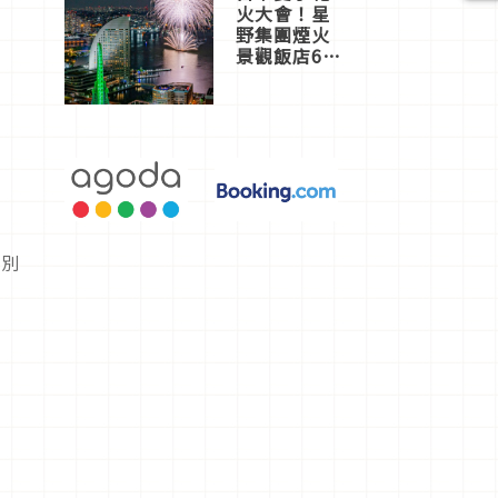
火大會！星
野集團煙火
景觀飯店6
選，讓你不
用人擠人悠
閒欣賞
特別