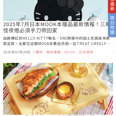
旅日地圖
2025年7月日本MOOK本贈品最新情報！三眼
怪夜燈必須手刀帶回家
話題爆紅的HELLO KITTY聯名、SNS熱搜中的迪士尼與皮克斯
限定款，全都在這期MOOK本集結亮相。從TREAT ÜRSELF的
夢幻系小包，到實用系通勤大包，每一款都讓人忍不住手滑。趁
2025年07月29日
｜
購物
、
雜誌書籍
、
MOOK
、
日本雜貨
現在入手話題單品，讓日常更可可愛愛又實用，好看到直接發限
動。