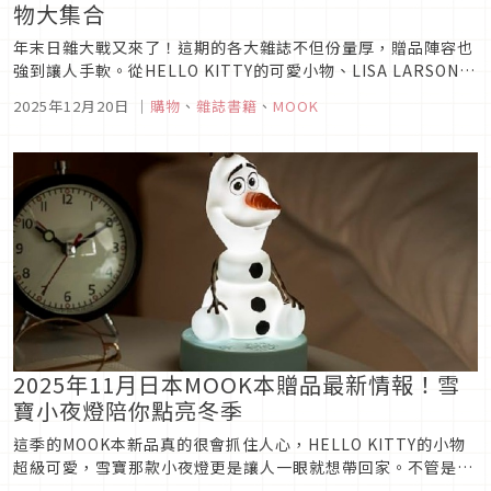
物大集合
年末日雜大戰又來了！這期的各大雜誌不但份量厚，贈品陣容也
強到讓人手軟。從HELLO KITTY的可愛小物、LISA LARSON的
新年手帳，到SNOOPY的實用文具與月曆，都帶著濃濃的年末氛
2025年12月20日
｜
購物
、
雜誌書籍
、
MOOK
圍。氣溫逐漸轉冷，正是窩在家滑滑手機、順手結帳的好時機。
今年的贈品真的每本都很有吸引力，很容易一看到就想帶回家...
2025年11月日本MOOK本贈品最新情報！雪
寶小夜燈陪你點亮冬季
這季的MOOK本新品真的很會抓住人心，HELLO KITTY的小物
超級可愛，雪寶那款小夜燈更是讓人一眼就想帶回家。不管是造
型化妝包、實用收納袋、還是托特包，每一款都能悄悄提升日常