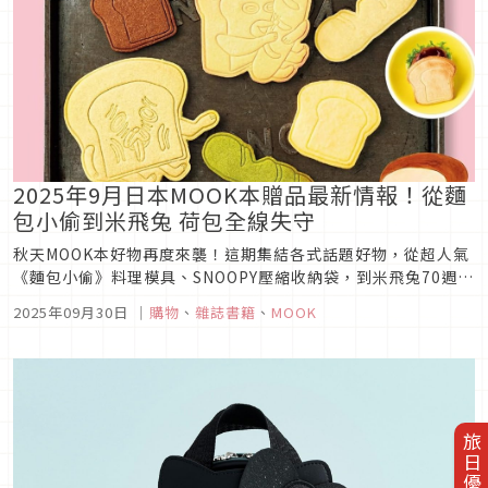
2025年9月日本MOOK本贈品最新情報！從麵
包小偷到米飛兔 荷包全線失守
秋天MOOK本好物再度來襲！這期集結各式話題好物，從超人氣
《麵包小偷》料理模具、SNOOPY壓縮收納袋，到米飛兔70週年
限定保溫杯，每一本都自帶熱賣基因。無論是單純想提升生活質
2025年09月30日
｜
購物
、
雜誌書籍
、
MOOK
感，還是被可愛到忍不住下訂，這一波絕對讓人荷包失守！ 1.
TNEWTIES 5th Anniversary Specia...
旅日優惠券