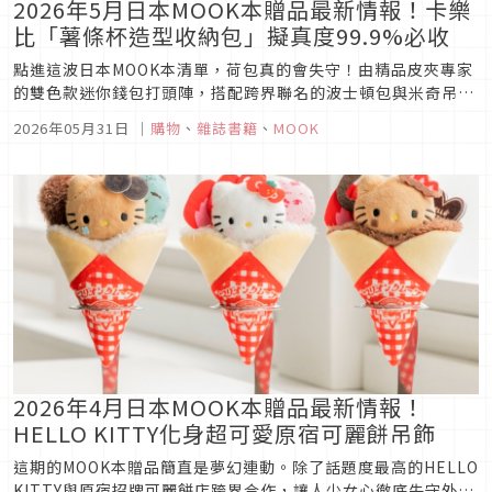
2026年5月日本MOOK本贈品最新情報！卡樂
比「薯條杯造型收納包」擬真度99.9%必收
點進這波日本MOOK本清單，荷包真的會失守！由精品皮夾專家
的雙色款迷你錢包打頭陣，搭配跨界聯名的波士頓包與米奇吊
飾，以及讓人會心一笑、百分百神還原的卡樂比薯條杯收納包。
2026年05月31日
｜
購物
、
雜誌書籍
、
MOOK
兼具高級法式質感與幽默玩心，每一款都是兼顧實用與吸睛度的
好物，現在就趕快加進購物車結帳吧！
2026年4月日本MOOK本贈品最新情報！
HELLO KITTY化身超可愛原宿可麗餅吊飾
這期的MOOK本贈品簡直是夢幻連動。除了話題度最高的HELLO
KITTY與原宿招牌可麗餅店跨界合作，讓人少女心徹底失守外，