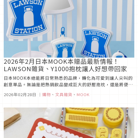
2026年2月日本MOOK本贈品最新情報！
LAWSON雜貨、Y1000抱枕讓人好想帶回家
日本MOOK本總能將日常熟悉的品牌，轉化為可愛到讓人尖叫的
創意單品。無論是把熱銷飲品變成巨大的舒壓抱枕，還是將便利
商店招牌縮小成精緻生活配件，這種「買贈品送雜誌」的模式，
2026年02月28日
｜
購物
、
文具雜貨
、
MOOK
不僅滿足了粉絲的收藏欲，更在實用性中注入了強烈的個人風
格。讓我們一起看看這幾款話題度爆表的必收清單，為生活點綴
出獨一無二的趣味篇章...