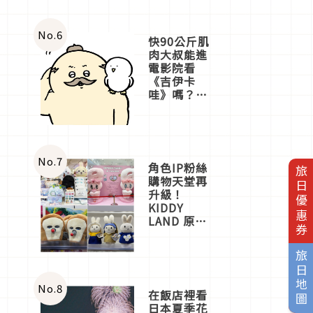
No.
6
快90公斤肌
肉大叔能進
電影院看
《吉伊卡
哇》嗎？日
本重金屬樂
團「打首」
會長與
nagano老師
一同給出了
No.
7
角色IP粉絲
旅日優惠券
答案
購物天堂再
升級！
KIDDY
LAND 原宿
店吉伊卡哇
迎客，新開
旅日地圖
幕
OMOKADO
店3分即達
No.
8
在飯店裡看
日本夏季花