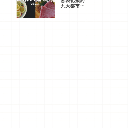
客製化預約
九大都市餐
廳，打造專
屬美食體
驗！