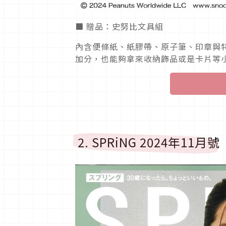
■ 贈品：史努比文具組
內含便條紙、紙膠帶、原子筆、印章與
加分，也能夠拿來收納飾品或是卡片等
2. SPRiNG 2024年11月號