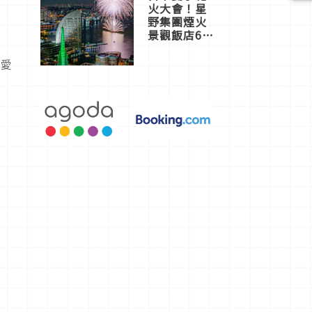
火大會！星
野集團煙火
景觀飯店6
選，讓你不
用人擠人悠
可愛
閒欣賞