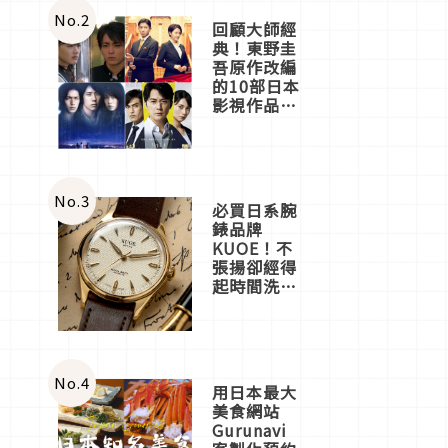
體驗
No.
2
回顧大師經
典！東野圭
吾原作改編
的10部日本
影視作品推
薦
No.
3
必買日系腕
錶品牌
KUOE！不
張揚卻經得
起時間洗鍊
的經典之作
五選
No.
4
用日本最大
美食網站
Gurunavi