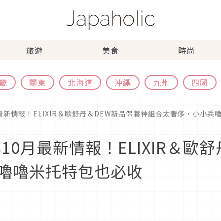
旅遊
美食
時尚
畿
關東
北海道
沖繩
九州
四國
月最新情報！ELIXIR＆歐舒丹＆DEW新品保養神組合太奢侈，小小
10月最新情報！ELIXIR＆歐
嚕嚕米托特包也必收