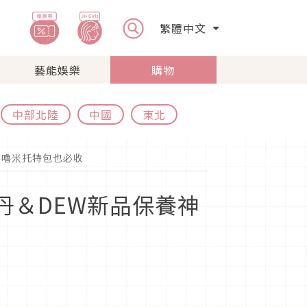
繁體中文
藝能娛樂
購物
中部北陸
中國
東北
兵嚕嚕米托特包也必收
舒丹＆DEW新品保養神