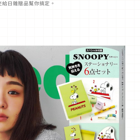
交給日雜贈品幫你搞定。