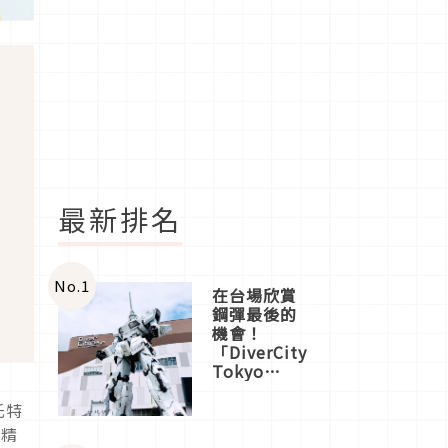
最新排名
No.
1
在台場欣賞
鋼彈最後的
機會！
「DiverCity
Tokyo
Plaza」搭
船、購物、
托特
美食及夜
也精
景，一次全