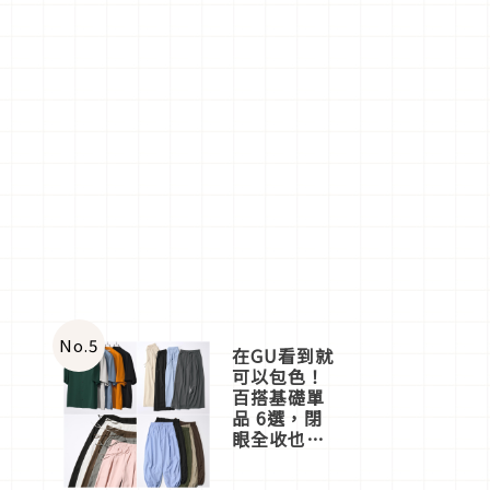
No.
5
在GU看到就
可以包色！
百搭基礎單
品 6選，閉
眼全收也不
心疼