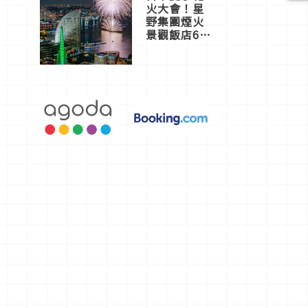
火大會！星
野集團煙火
景觀飯店6
選，讓你不
用人擠人悠
閒欣賞