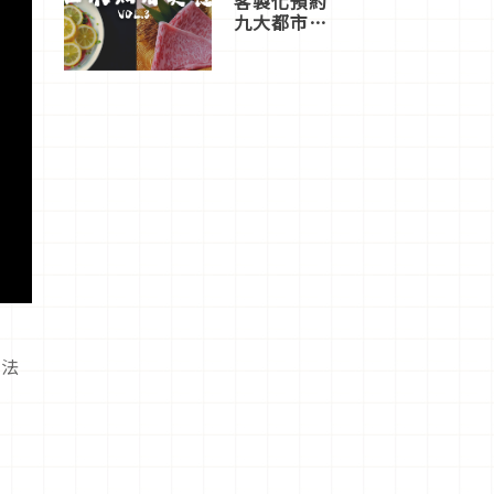
客製化預約
九大都市餐
廳，打造專
屬美食體
驗！
取
做法