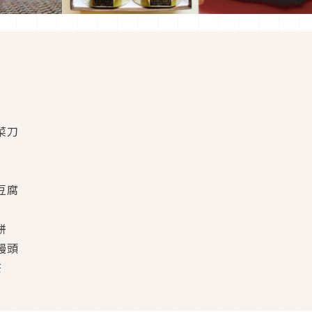
菜刀
豆腐
餅
饅頭
茶