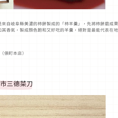
是來自岐阜縣美濃的柿餅製成的「柿羊羹」，先將柿餅磨成
加其香氣，製成顏色飽和又好吃的羊羹，絕對是最能代表在
店（俵町本店）
關市三德菜刀