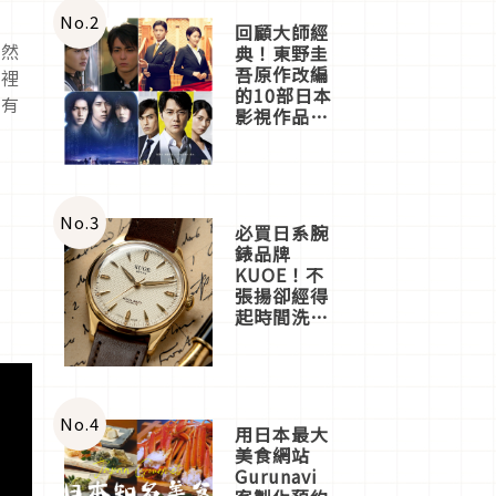
體驗
No.
2
回顧大師經
自然
典！東野圭
吾原作改編
這裡
的10部日本
底有
影視作品推
薦
No.
3
必買日系腕
錶品牌
KUOE！不
張揚卻經得
起時間洗鍊
的經典之作
五選
No.
4
用日本最大
美食網站
Gurunavi