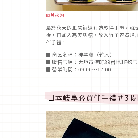
圖片來源
屬於秋天的風物詩還有這款伴手禮，就
後，再加入寒天與糖，放入竹子容器增
伴手禮！
◼ 商品名稱：柿羊羹（竹入）
◼ 販售店鋪：大垣市俵町39番地1F銘
◼ 營業時間：09:00～17:00
日本岐阜必買伴手禮＃3 