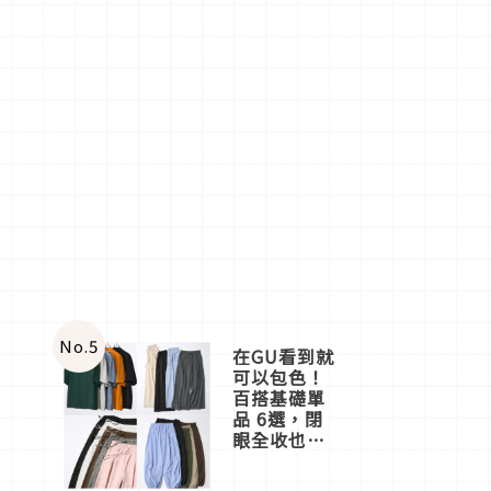
No.
5
在GU看到就
可以包色！
百搭基礎單
品 6選，閉
眼全收也不
心疼