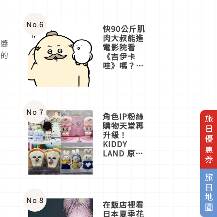
No.
6
快90公斤肌
肉大叔能進
果醬
電影院看
地的
《吉伊卡
哇》嗎？日
本重金屬樂
團「打首」
會長與
nagano老師
一同給出了
No.
7
角色IP粉絲
旅日優惠券
答案
購物天堂再
升級！
KIDDY
LAND 原宿
店吉伊卡哇
迎客，新開
旅日地圖
幕
OMOKADO
店3分即達
No.
8
在飯店裡看
日本夏季花