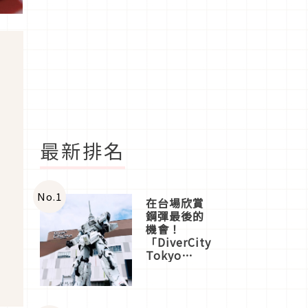
最新排名
No.
1
在台場欣賞
鋼彈最後的
機會！
「DiverCity
Tokyo
Plaza」搭
船、購物、
美食及夜
景，一次全