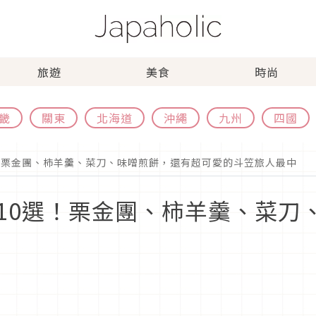
旅遊
美食
時尚
畿
關東
北海道
沖繩
九州
四國
！栗金團、柿羊羹、菜刀、味噌煎餅，還有超可愛的斗笠旅人最中
10選！栗金團、柿羊羹、菜刀