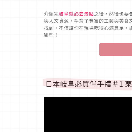
介紹完
岐阜縣必去景點
之後，然後也要
與人文資源，孕育了豐富的工藝與美食
找到，不僅讓你在現場吃得心滿意足，
哪些！
日本岐阜必買伴手禮＃1 