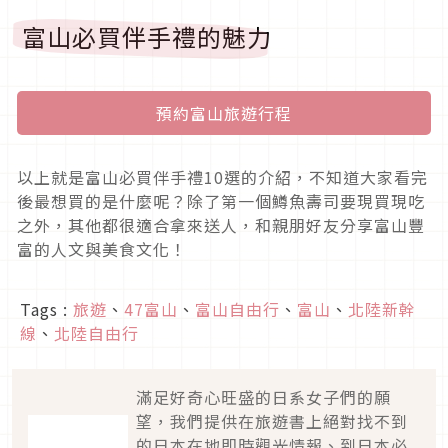
富山必買伴手禮的魅力
預約富山旅遊行程
以上就是富山必買伴手禮10選的介紹，不知道大家看完
後最想買的是什麼呢？除了第一個鱒魚壽司要現買現吃
之外，其他都很適合拿來送人，和親朋好友分享富山豐
富的人文與美食文化！
Tags :
旅遊
、
47富山
、
富山自由行
、
富山
、
北陸新幹
線
、
北陸自由行
滿足好奇心旺盛的日系女子們的願
望，我們提供在旅遊書上絕對找不到
的日本在地即時觀光情報、到日本必