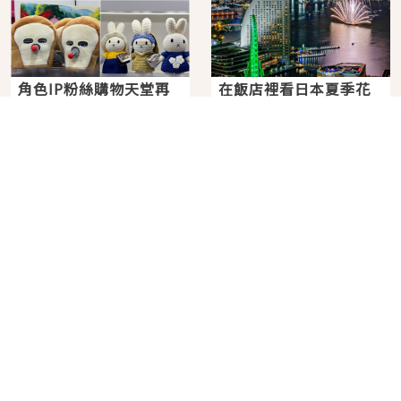
角色IP粉絲購物天堂再
在飯店裡看日本夏季花
升級！KIDDY LAND 原
火大會！星野集團煙火
宿店吉伊卡哇迎客，新
景觀飯店6選，讓你不用
2026年07月07日
2026年07月25日
開幕 OMOKADO 店3分
人擠人悠閒欣賞
即達
分類列表
首頁
美容保養
潮流
旅遊
美食
時尚
藝能娛樂
購物