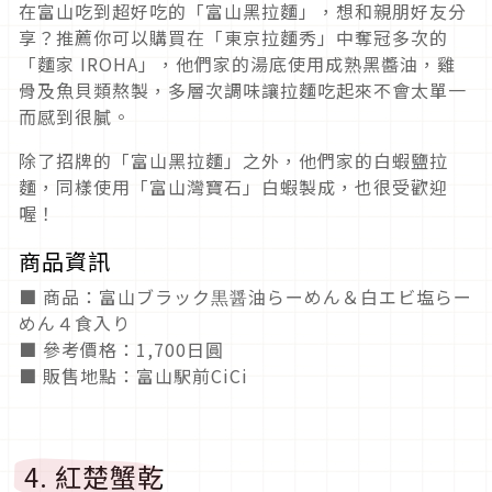
在富山吃到超好吃的「富山黑拉麵」，想和親朋好友分
享？推薦你可以購買在「東京拉麵秀」中奪冠多次的
「麵家 IROHA」，他們家的湯底使用成熟黑醬油，雞
骨及魚貝類熬製，多層次調味讓拉麵吃起來不會太單一
而感到很膩。
除了招牌的「富山黑拉麵」之外，他們家的白蝦鹽拉
麵，同樣使用「富山灣寶石」白蝦製成，也很受歡迎
喔！
商品資訊
■ 商品：富山ブラック黒醤油らーめん＆白エビ塩らー
めん４食入り
■ 參考價格：1,700日圓
■ 販售地點：富山駅前CiCi
4. 紅楚蟹乾