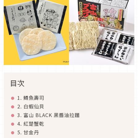
目次
1. 鱒魚壽司
2. 白蝦仙貝
3. 富山 BLACK 黑醬油拉麵
4. 紅楚蟹乾
5. 甘金丹