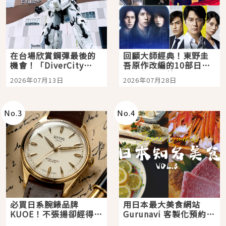
在台場欣賞鋼彈最後的
回顧大師經典！東野圭
機會！「DiverCity
吾原作改編的10部日本
Tokyo Plaza」搭船、
影視作品推薦
2026年07月13日
2026年07月28日
購物、美食及夜景，一
次全體驗
No.
3
No.
4
必買日系腕錶品牌
用日本最大美食網站
KUOE！不張揚卻經得起
Gurunavi 客製化預約九
時間洗鍊的經典之作五
大都市餐廳，打造專屬