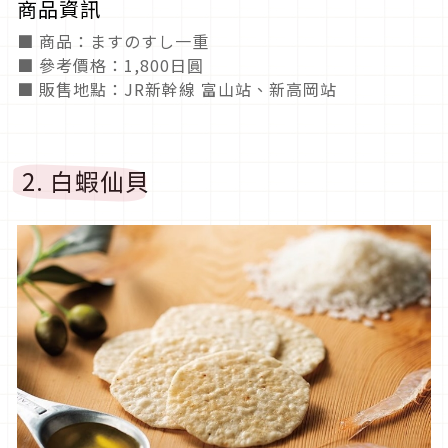
商品資訊
■ 商品：ますのすし一重
■ 參考價格：1,800日圓
■ 販售地點：JR新幹線 富山站、新高岡站
2. 白蝦仙貝