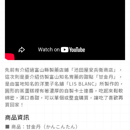
先前有介紹過富山縣製藥店鋪「池田屋安兵衛商店」，
這次則是要介紹仿製富山知名胃藥的甜點「甘金丹」，
是由當地知名的洋菓子名舖「LIS BLANC」所製作的，
圓形的蒸蛋糕裡有著濃厚的自製卡士達醬，吃起來鬆軟
綿密，滿口香甜，可以單個或整盒購買，讓吃了喜歡再
買回家！
商品資訊
■ 商品：甘金丹（かんこんたん）