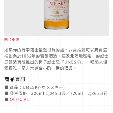
圖片來源
如果你的行李箱重量還很夠的話，非常推薦可以購買這
裡創業於1862年的若鶴酒造，這家北陸地區唯一的威士
忌釀造商所推出的梅子威士忌「UMESKY」，喝起來溫
潤優雅，是非常適合小酌一番的酒品。
商品資訊
■ 商品：UMESKY(ウメスキー)
■ 參考價格：300ml 1,045日圓／720ml 2,365日圓
■
OFFICIAL