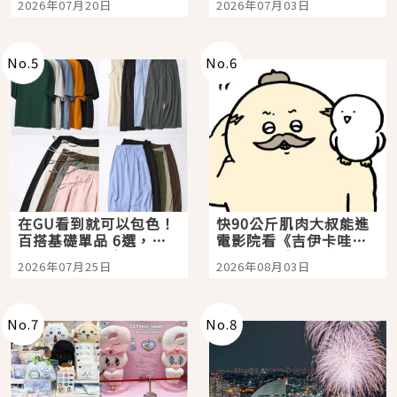
2026年07月20日
2026年07月03日
選
美食體驗！
No.
5
No.
6
在GU看到就可以包色！
快90公斤肌肉大叔能進
百搭基礎單品 6選，閉
電影院看《吉伊卡哇》
眼全收也不心疼
嗎？日本重金屬樂團
2026年07月25日
2026年08月03日
「打首」會長與nagano
老師一同給出了答案
No.
7
No.
8