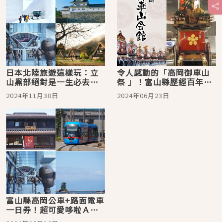
日本北陸旅遊這樣玩：立
令人感動的「高岡御車山
山黑部絕對是一生必去！
祭 」！富山縣歷經百年也
富山必去景點10選
不間斷的傳統文化祭典
2024年11月30日
2024年06月23日
富山縣高岡公車+路面電車
一日券！超可愛哆啦Ａ夢
電車等你來偶遇