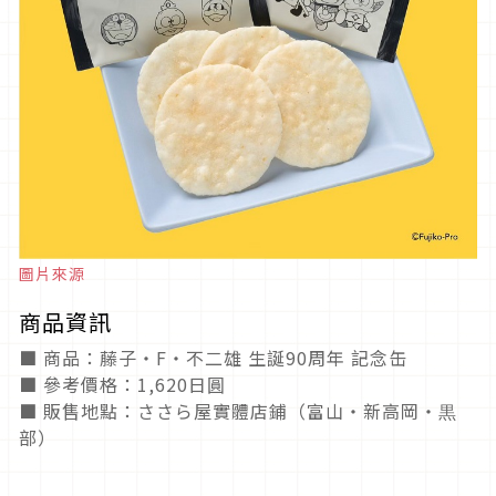
圖片來源
商品資訊
■ 商品：藤子・F・不二雄 生誕90周年 記念缶
■ 參考價格：1,620日圓
■ 販售地點：ささら屋實體店鋪（富山・新高岡・黒
部）