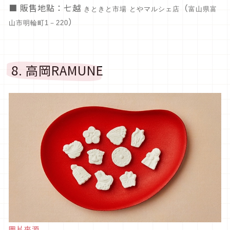
■ 販售地點：七越
（
きときと市場 とやマルシェ店
富山県富
）
山市明輪町1－220
8. 高岡RAMUNE
圖片來源