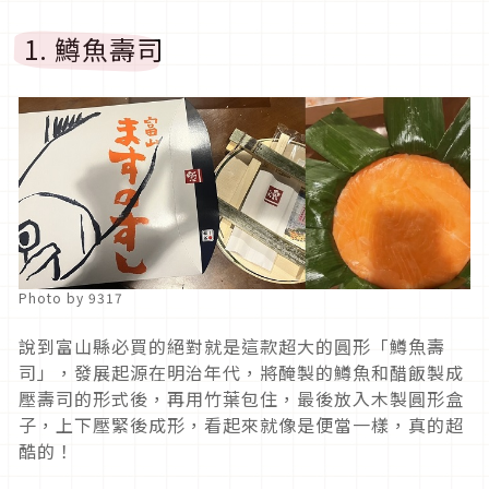
1. 鱒魚壽司
Photo by 9317
說到富山縣必買的絕對就是這款超大的圓形「鱒魚壽
司」，發展起源在明治年代，將醃製的鱒魚和醋飯製成
壓壽司的形式後，再用竹葉包住，最後放入木製圓形盒
子，上下壓緊後成形，看起來就像是便當一樣，真的超
酷的！