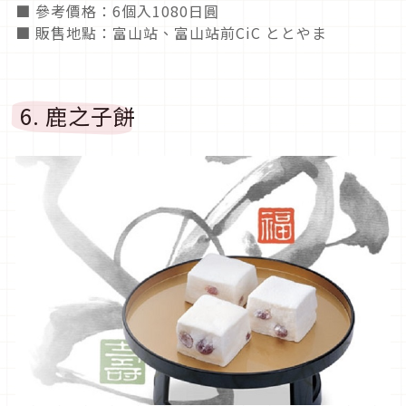
■ 參考價格：6個入1080日圓
■ 販售地點：富山站、富山站前CiC ととやま
6. 鹿之子餅