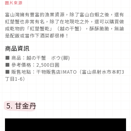
圖片來源
富山灣擁有豐富的漁業資源，除了富山白蝦之後，還有
紅楚蟹也非常有名，除了在地現吃之外，還可以購買做
成乾物的「紅楚蟹乾」（越の干蟹），酥酥脆脆，無論
是配飯或當作下酒菜都很棒！
商品資訊
■ 商品：越の干蟹 ボウ(脚)
■ 參考價格：2,500日圓
■ 販售地點：干物販售店IMATO（富山県射水市本町3
丁目1-6）
5. 甘金丹