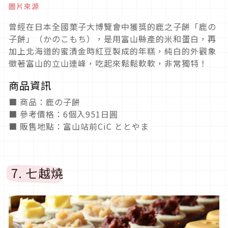
圖片來源
曾經在日本全國菓子大博覽會中獲獎的鹿之子餅「鹿の
子餅」（かのこもち），是用富山縣產的米和蛋白，再
加上北海道的蜜漬金時紅豆製成的年糕，純白的外觀象
徵著富山的立山連峰，吃起來鬆鬆軟軟，非常獨特！
商品資訊
■ 商品：鹿の子餅
■ 參考價格：6個入951日圓
■ 販售地點：富山站前CiC ととやま
7. 七越燒