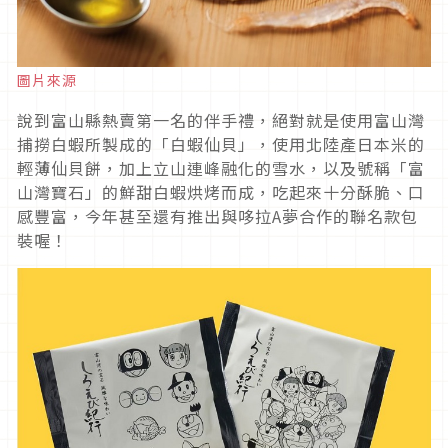
圖片來源
說到富山縣熱賣第一名的伴手禮，絕對就是使用富山灣
捕撈白蝦所製成的「白蝦仙貝」，使用北陸產日本米的
輕薄仙貝餅，加上立山連峰融化的雪水，以及號稱「富
山灣寶石」的鮮甜白蝦烘烤而成，吃起來十分酥脆、口
感豐富，今年甚至還有推出與哆拉A夢合作的聯名款包
裝喔！