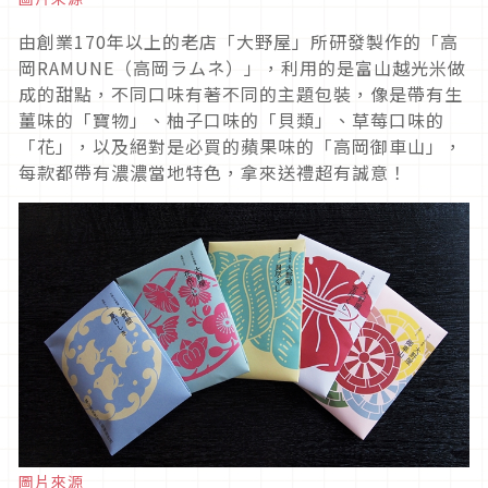
由創業170年以上的老店「大野屋」所研發製作的「高
岡RAMUNE（高岡ラムネ）」，利用的是富山越光米做
成的甜點，不同口味有著不同的主題包裝，像是帶有生
薑味的「寶物」、柚子口味的「貝類」、草莓口味的
「花」，以及絕對是必買的蘋果味的「高岡御車山」，
每款都帶有濃濃當地特色，拿來送禮超有誠意！
圖片來源