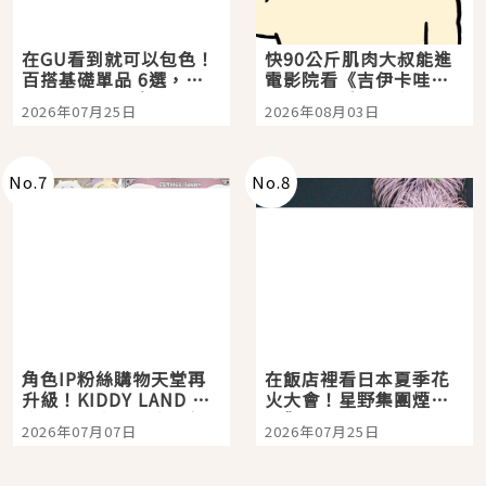
在GU看到就可以包色！
快90公斤肌肉大叔能進
百搭基礎單品 6選，閉
電影院看《吉伊卡哇》
眼全收也不心疼
嗎？日本重金屬樂團
2026年07月25日
2026年08月03日
「打首」會長與nagano
老師一同給出了答案
No.
7
No.
8
角色IP粉絲購物天堂再
在飯店裡看日本夏季花
升級！KIDDY LAND 原
火大會！星野集團煙火
宿店吉伊卡哇迎客，新
景觀飯店6選，讓你不用
2026年07月07日
2026年07月25日
開幕 OMOKADO 店3分
人擠人悠閒欣賞
即達