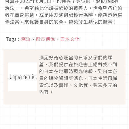
台灣在
2022
年
6
月
1
日，也通過了類似的「跟蹤騷擾防
治法」，希望藉此保護被騷擾的被害人。也希望各位讀
者在自身遇到，或是朋友遇到騷擾行為時，能夠透過這
條法案，來保護自身的安全，避免發生類似的憾事！
Tags :
潮流
、
都市傳說
、
日本文化
滿足好奇心旺盛的日系女子們的願
望，我們提供在旅遊書上絕對找不到
的日本在地即時觀光情報、到日本必
買的購物資訊新消息、日本生活風尚
資訊以及藝術、文化等，豐富多元的
內容。