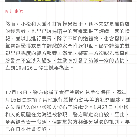
圖片來源
然而，小松和人並不打算輕易放手，他本來就是風俗店
的經營者，也早已透過暗中的管道掌握了詩織一家的情
報，並以此進行要脅，除了不斷的送禮物，也會撥打無
聲電話騷擾或是在詩織的家門附近徘徊。儘管詩織的雙
親早已幾度向警方報案，然而，警察一方卻認為民事糾
紛警察不宜涉入過多，並數次打發了詩織一家的苦情，
直到
10
月
26
日發生憾事為止。
12
月
19
日，警方逮捕了實行兇殺的兇手久保田，隔年
1
月
16
日更逮捕了其他施行騷擾行動等等的犯罪團夥，並
對失蹤已久的小松和人發布了通緝令。
1
月
27
日，小松
和人的屍體在北海道被發現，警方斷定為自殺，至此，
全案調查告一段落，但對於警方與部分媒體的批判，早
已在日本社會發酵。