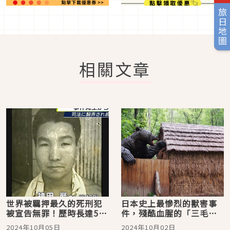
旅日地圖
相關文章
世界被羈押最久的死刑犯
日本史上最慘烈的獸害事
被宣告無罪！歷時長達58
件，殘酷血腥的「三毛別
年的冤案「袴田事件」
棕熊襲擊事件」
2024年10月05日
2024年10月02日