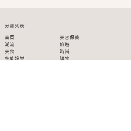
分類列表
首頁
美容保養
潮流
旅遊
美食
時尚
藝能娛樂
購物
關於Japaholic
關於我們
免責事項
寫手招募
Japaholic Girls招募
廣告、合作洽談
關鍵字列表
お問い合わせ