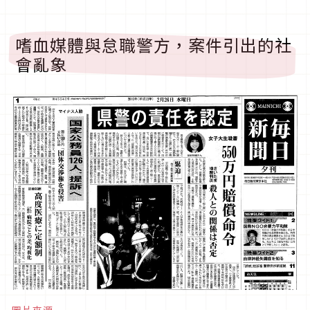
嗜血媒體與怠職警方，案件引出的社
會亂象