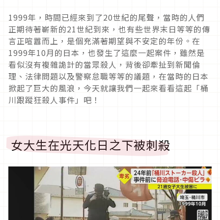
1999
年，時間已經來到了
20
世紀的尾聲，當時的人們
正期待著嶄新的
21
世紀到來，也有些世界末日等等的傳
言正喧囂而上，是個充滿著期望與不安定的年份。在
1999
年
10
月的日本，也發生了這麼一起案件，雖然是
看似沒有複雜詭計的當眾殺人，背後卻牽扯到新聞倫
理、法律問題以及警察怠職等等的議題，在當時的日本
掀起了巨大的風浪，今天就讓我們一起來看看這起「桶
川跟蹤狂殺人事件」吧！
女大生在光天化日之下被刺殺