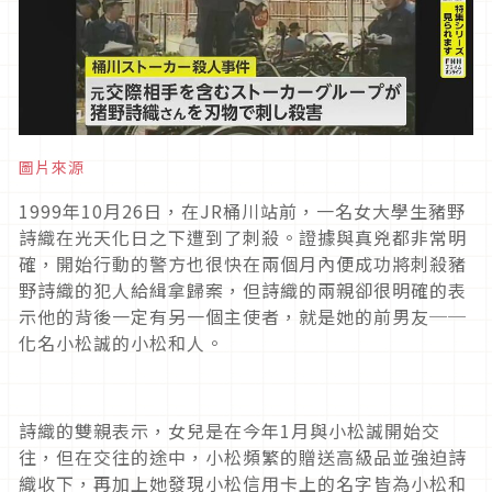
圖片來源
1999
年
10
月
26
日，在
JR
桶川站前，一名女大學生豬野
詩織在光天化日之下遭到了刺殺。證據與真兇都非常明
確，開始行動的警方也很快在兩個月內便成功將刺殺豬
野詩織的犯人給緝拿歸案，但詩織的兩親卻很明確的表
示他的背後一定有另一個主使者，就是她的前男友──
化名小松誠的小松和人。
詩織的雙親表示，女兒是在今年
1
月與小松誠開始交
往，但在交往的途中，小松頻繁的贈送高級品並強迫詩
織收下，再加上她發現小松信用卡上的名字皆為小松和