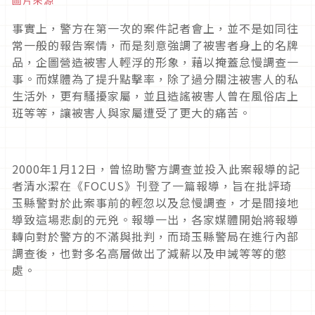
圖片來源
事實上，警方在第一次的案件記者會上，並不是如同往
常一般的報告案情，而是刻意強調了被害者身上的名牌
品，企圖營造被害人輕浮的形象，藉以掩蓋怠慢調查一
事。而媒體為了提升點擊率，除了過分關注被害人的私
生活外，更有騷擾家屬，並且造謠被害人曾在風俗店上
班等等，讓被害人與家屬遭受了更大的痛苦。
2000
年
1
月
12
日，曾協助警方調查並投入此案報導的記
者清水潔在《
FOCUS
》刊登了一篇報導，旨在批評琦
玉縣警對於此案事前的輕忽以及怠慢調查，才是間接地
導致這場悲劇的元兇。報導一出，各家媒體開始將報導
轉向對於警方的不滿與批判，而琦玉縣警局在進行內部
調查後，也對多名高層做出了減薪以及申誡等等的懲
處。