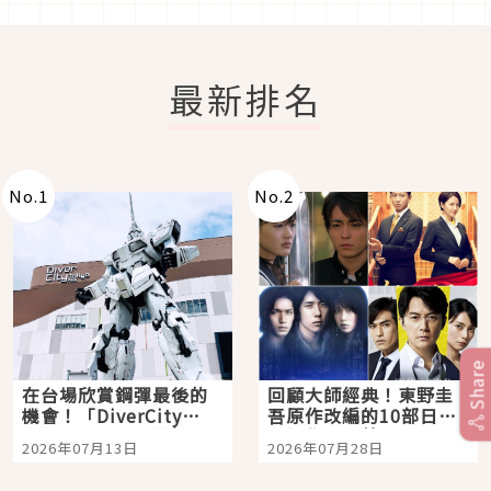
最新排名
No.
1
No.
2
Share
在台場欣賞鋼彈最後的
回顧大師經典！東野圭
機會！「DiverCity
吾原作改編的10部日本
Tokyo Plaza」搭船、
影視作品推薦
2026年07月13日
2026年07月28日
購物、美食及夜景，一
次全體驗