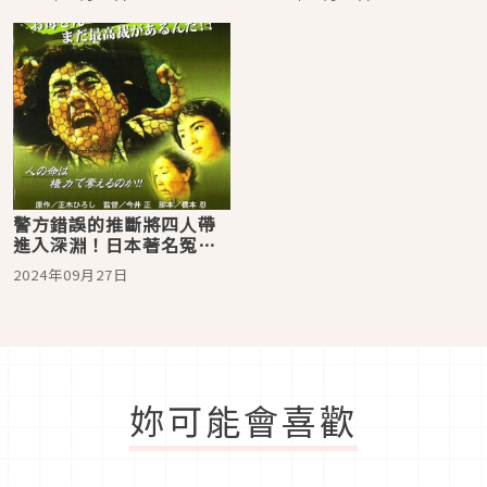
警方錯誤的推斷將四人帶
進入深淵！日本著名冤案
「八海事件」
2024年09月27日
妳可能會喜歡