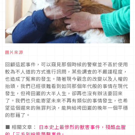
圖片來源
回顧這起事件，可以窺見那個時候的警察並不吝於使用
較為不人道的方式進行訊問，某些調查的不嚴謹程度，
也造成了冤案的發生。隨著現今觀念的改變以及人權的
抬頭，我們已經很難看到如同那個年代般的事情在現代
發生，但袴田巖的大半人生，卻再也沒有辦法要回來
了。我們也只能寄望未來不再有類似的事情發生，也希
望這個遲來的無罪判決，能夠給袴田巖的晚年一個平穩
的慰藉了。
■ 相關文章：
日本史上最慘烈的獸害事件，殘酷血腥
的「三毛別棕熊襲擊事件」