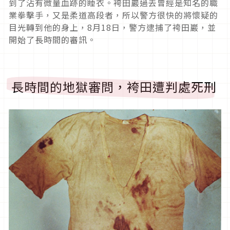
到了沾有微量血跡的睡衣。袴田巖過去曾經是知名的職
業拳擊手，又是柔道高段者，所以警方很快的將懷疑的
目光轉到他的身上，
8
月
18
日，警方逮捕了袴田巖，並
開始了長時間的審訊。
長時間的地獄審問，袴田遭判處死刑