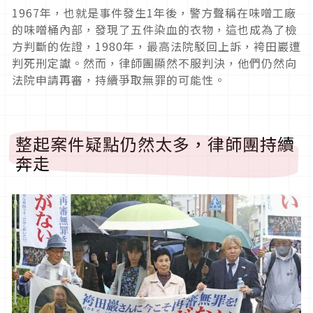
1967
年，也就是事件發生
1
年後，警方聲稱在味噌工廠
的味噌桶內部，發現了五件染血的衣物，這也成為了檢
方判斷的佐證，
1980
年，最高法院駁回上訴，袴田巖遭
判死刑定讞。然而，律師團顯然不服判決，他們仍然向
法院申請再審，持續爭取無罪的可能性。
整起案件疑點仍然太多，律師團持續
奔走