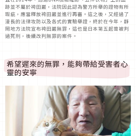
跡並不屬於袴田巖，法院因此認為警方所舉的證物有所
瑕疵，應當釋放袴田巖並進行再審。這之後，又經過了
漫長的法律攻防以及各式的實驗舉證，終於在今年，靜
岡地方法院宣布袴田巖無罪，這也是日本第五起曾被判
過死刑，後續改判無罪的案件。
希望遲來的無罪，能夠帶給受害者心
靈的安寧