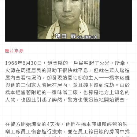
圖片來源
1966
年
6
月
30
日，靜岡縣的一戶民宅起了火光，所幸，
火勢在周遭居民的幫助下很快就平息，但就在眾人踏進
屋內查看情況時，卻發現這間宅邸的主人──橋本藤雄
與他的三個家人陳屍在屋內，並且錢財遭到洗劫。由於
橋本經營著附近的一家味噌工廠，也算是地方上知名的
人物，也因此引起了譁然，警方也很迅速地開始調查。
在警方開始調查的
4
天後，他們在橋本藤雄所經營的味
噌工廠員工宿舍進行搜索，並在員工袴田巖的房間中找