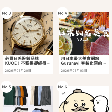
次全體驗
No.
3
No.
4
必買日系腕錶品牌
用日本最大美食網站
KUOE！不張揚卻經得起
Gurunavi 客製化預約九
時間洗鍊的經典之作五
大都市餐廳，打造專屬
2026年07月20日
2026年07月03日
選
美食體驗！
No.
5
No.
6