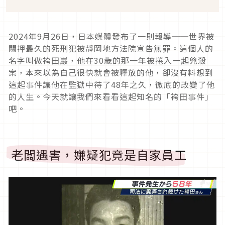
2024
年
9
月
26
日，日本媒體發布了一則報導──世界被
關押最久的死刑犯被靜岡地方法院宣告無罪。這個人的
名字叫做袴田巖，他在
30
歲的那一年被捲入一起兇殺
案，本來以為自己很快就會被釋放的他，卻沒有料想到
這起事件讓他在監獄中待了
48
年之久，徹底的改變了他
的人生。今天就讓我們來看看這起知名的「袴田事件」
吧。
老闆遇害，嫌疑犯竟是自家員工