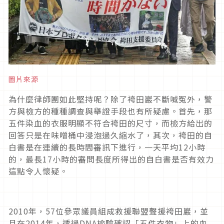
圖片來源
為什麼律師團如此堅持呢？除了袴田巖不斷喊冤外，警
方與檢方的種種調查與舉證手段也有所疑慮。首先，那
五件染血的衣服明顯不符合袴田的尺寸，而檢方給出的
回答只是在味噌桶中浸泡過久縮水了，其次，袴田的自
白書是在連續的長時間審訊下進行，一天平均
12
小時
的，最長
17
小時的審問長度所得出的自白書是否有效力
這點令人懷疑。
2010
年，
57
位參眾議員組成救援聯盟聲援袴田巖，並
且在
2014
年，透過
DNA
檢驗確認「五件衣物」上的血