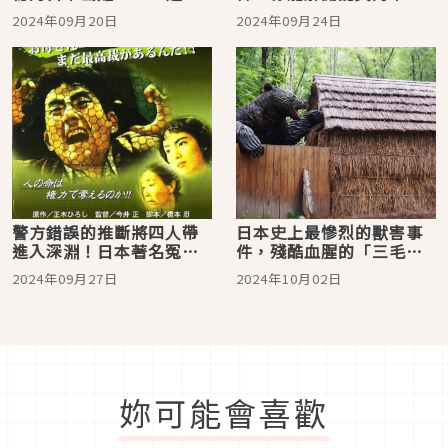
事件」
懸案「長岡京採蕨殺人事
2024年09月20日
2024年09月24日
件」嗎？
警方錯誤的推斷將四人帶
日本史上最慘烈的獸害事
進入深淵！日本著名冤案
件，殘酷血腥的「三毛別
「八海事件」
棕熊襲擊事件」
2024年09月27日
2024年10月02日
妳可能會喜歡