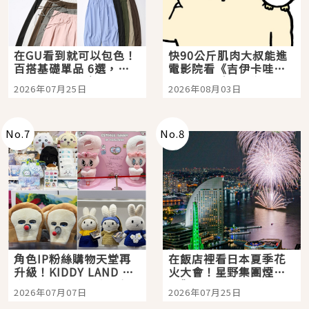
在GU看到就可以包色！
快90公斤肌肉大叔能進
百搭基礎單品 6選，閉
電影院看《吉伊卡哇》
眼全收也不心疼
嗎？日本重金屬樂團
2026年07月25日
2026年08月03日
「打首」會長與nagano
老師一同給出了答案
No.
7
No.
8
角色IP粉絲購物天堂再
在飯店裡看日本夏季花
升級！KIDDY LAND 原
火大會！星野集團煙火
宿店吉伊卡哇迎客，新
景觀飯店6選，讓你不用
2026年07月07日
2026年07月25日
開幕 OMOKADO 店3分
人擠人悠閒欣賞