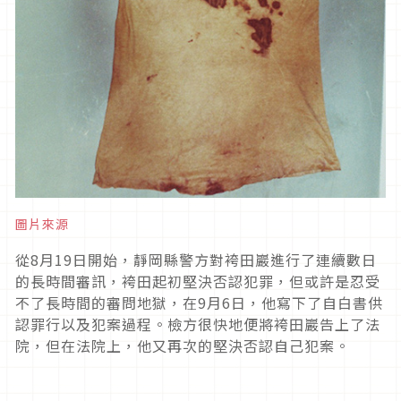
圖片來源
從
8
月
19
日開始，靜岡縣警方對袴田巖進行了連續數日
的長時間審訊，袴田起初堅決否認犯罪，但或許是忍受
不了長時間的審問地獄，在
9
月
6
日，他寫下了自白書供
認罪行以及犯案過程。檢方很快地便將袴田巖告上了法
院，但在法院上，他又再次的堅決否認自己犯案。