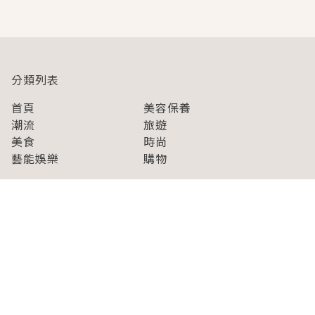
即達
分類列表
首頁
美容保養
潮流
旅遊
美食
時尚
藝能娛樂
購物
關於Japaholic
關於我們
免責事項
寫手招募
Japaholic Girls招募
廣告、合作洽談
關鍵字列表
お問い合わせ