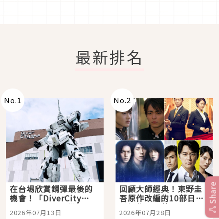
最新排名
No.
1
No.
2
Share
在台場欣賞鋼彈最後的
回顧大師經典！東野圭
機會！「DiverCity
吾原作改編的10部日本
Tokyo Plaza」搭船、
影視作品推薦
2026年07月13日
2026年07月28日
購物、美食及夜景，一