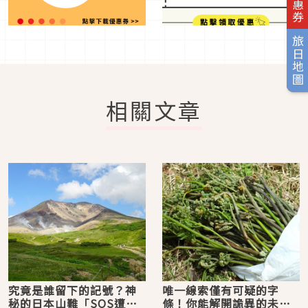
旅日地圖
相關文章
究竟是誰留下的記號？神
唯一線索僅有可疑的字
秘的日本山難「SOS遭難
條！你能解開詭異的未解