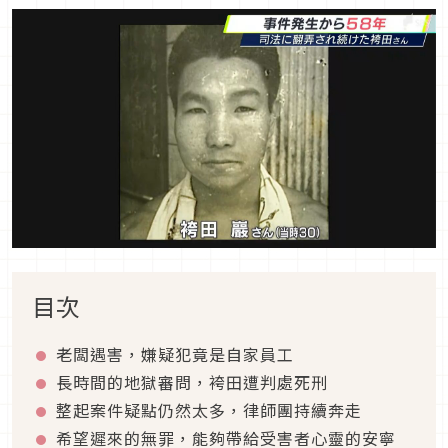
目次
老闆遇害，嫌疑犯竟是自家員工
長時間的地獄審問，袴田遭判處死刑
整起案件疑點仍然太多，律師團持續奔走
希望遲來的無罪，能夠帶給受害者心靈的安寧