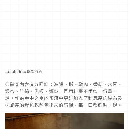
Japaholic編輯部拍攝
茶碗蒸內含有九種料：海鰻、蝦、雞肉、香菇、木耳、
銀杏、竹筍、魚板、麵麩，且用料豪不手軟，份量十
足。作為重中之重的蛋液中更是加入了利尻產的昆布及
枕崎產的鰹魚乾熬煮出來的高湯，每一口都鮮味十足。