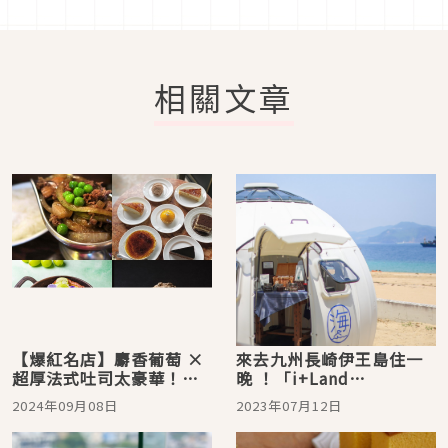
相關文章
【爆紅名店】麝香葡萄 ×
來去九州長崎伊王島住一
超厚法式吐司太豪華！
晚 ！「i+Land
2024年9月話題好店推薦5
nagasaki」奢華島嶼度假
2024年09月08日
2023年07月12日
選
村開箱