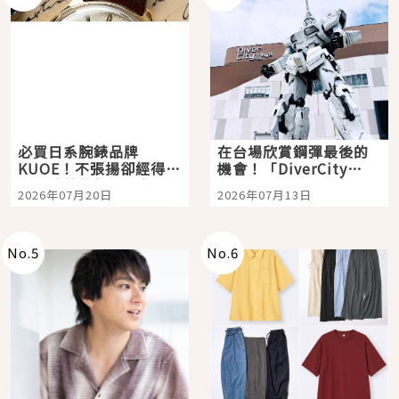
必買日系腕錶品牌
在台場欣賞鋼彈最後的
KUOE！不張揚卻經得起
機會！「DiverCity
時間洗鍊的經典之作五
Tokyo Plaza」搭船、
2026年07月20日
2026年07月13日
選
購物、美食及夜景，一
次全體驗
No.
5
No.
6