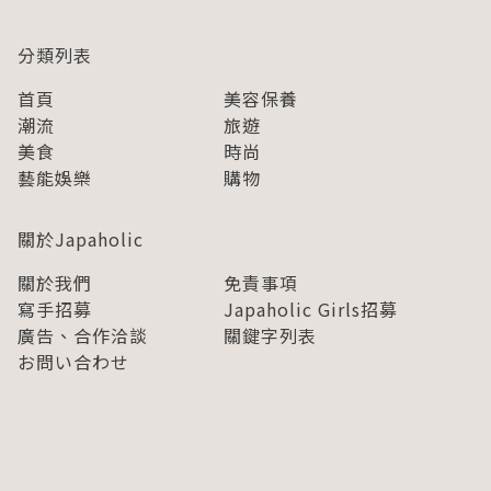
分類列表
首頁
美容保養
潮流
旅遊
美食
時尚
藝能娛樂
購物
關於Japaholic
關於我們
免責事項
寫手招募
Japaholic Girls招募
廣告、合作洽談
關鍵字列表
お問い合わせ