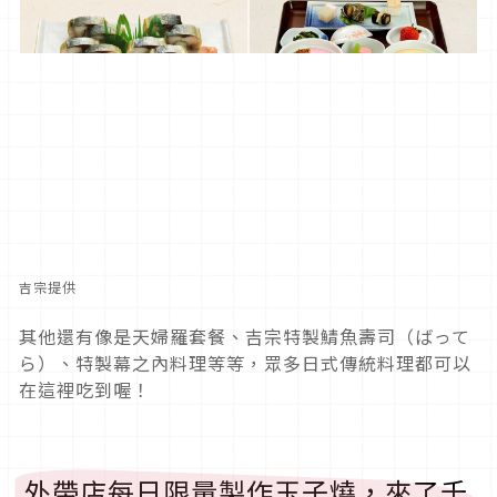
吉宗提供
其他還有像是天婦羅套餐、吉宗特製鯖魚壽司（ばって
ら）、特製幕之內料理等等，眾多日式傳統料理都可以
在這裡吃到喔！
外帶店每日限量製作玉子燒，來了千