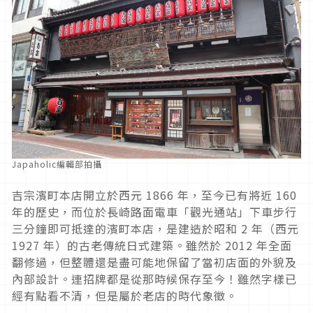
Japaholic編輯部拍攝
吉宗濱町本店開立於西元 1866 年，至今已有將近 160
年的歷史，而位於長崎路面電車「觀光通站」下車步行
三分鐘即可抵達的濱町本店，是建造於昭和 2 年（西元
1927 年）的古老傳統日式建築。雖然於 2012 年全面
翻修過，但整體還是盡可能地保留了當初店面的外貌及
內部設計。連招牌都是從那時候保存至今！雖然字樣已
經有點看不清，但是屬於老店的時代象徵。