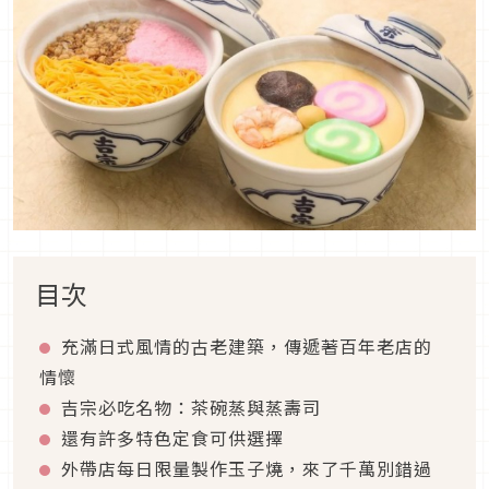
目次
充滿日式風情的古老建築，傳遞著百年老店的
情懷
吉宗必吃名物：茶碗蒸與蒸壽司
還有許多特色定食可供選擇
外帶店每日限量製作玉子燒，來了千萬別錯過