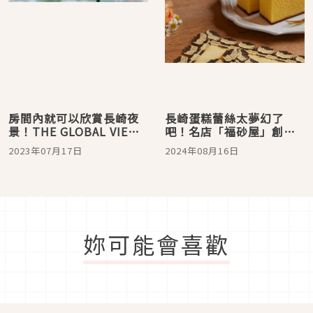
房間內就可以欣賞長崎夜
長崎蛋糕蕾絲太夢幻了
景！THE GLOBAL VIEW
吧！名店「福砂屋」創業
長崎 飯店推薦
400 週年慶，聯名商品數
2023年07月17日
2024年08月16日
量限定發售
妳可能會喜歡