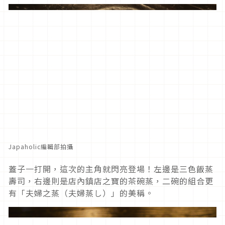
Japaholic編輯部拍攝
蓋子一打開，這次的主角就閃亮登場！左邊是三色飯蒸
壽司，右邊則是店內鎮店之寶的茶碗蒸，二碗的組合更
有「夫婦之蒸（夫婦蒸し）」的美稱。