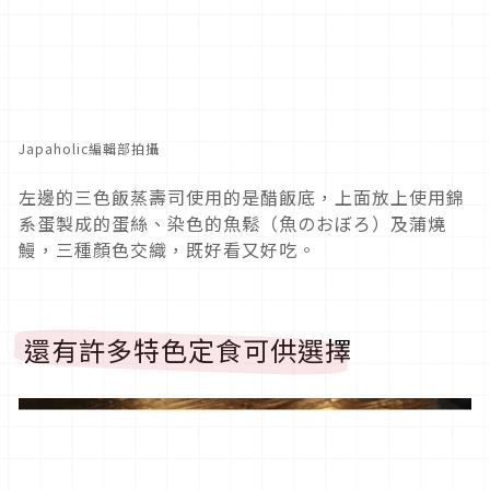
Japaholic編輯部拍攝
左邊的三色飯蒸壽司使用的是醋飯底，上面放上使用錦
系蛋製成的蛋絲、染色的魚鬆（魚のおぼろ）及蒲燒
鰻，三種顏色交織，既好看又好吃。
還有許多特色定食可供選擇