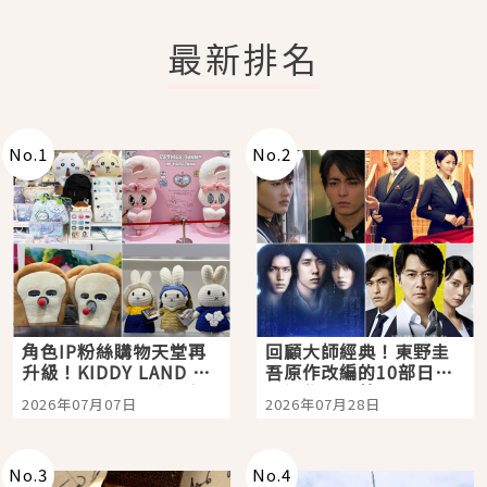
最新排名
No.
1
No.
2
角色IP粉絲購物天堂再
回顧大師經典！東野圭
升級！KIDDY LAND 原
吾原作改編的10部日本
宿店吉伊卡哇迎客，新
影視作品推薦
2026年07月07日
2026年07月28日
開幕 OMOKADO 店3分
即達
No.
3
No.
4