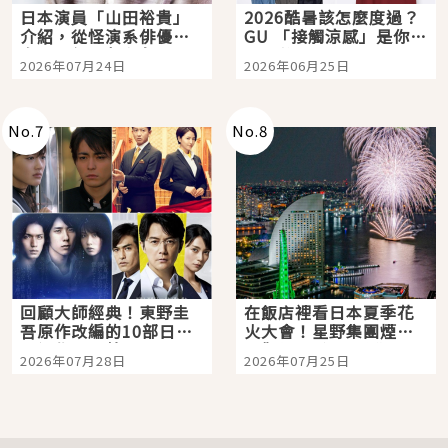
日本演員「山田裕貴」
2026酷暑該怎麼度過？
介紹，從怪演系俳優走
GU 「接觸涼感」是你的
向國民級日劇主角
夏日救星
2026年07月24日
2026年06月25日
No.
7
No.
8
回顧大師經典！東野圭
在飯店裡看日本夏季花
吾原作改編的10部日本
火大會！星野集團煙火
影視作品推薦
景觀飯店6選，讓你不用
2026年07月28日
2026年07月25日
人擠人悠閒欣賞