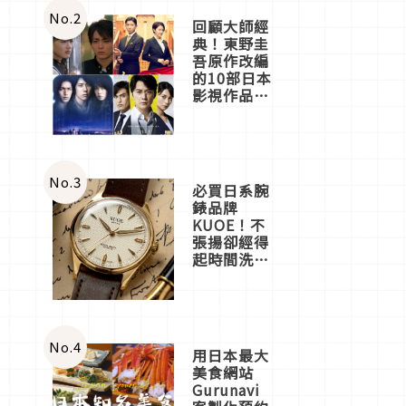
體驗
No.
2
回顧大師經
典！東野圭
吾原作改編
的10部日本
影視作品推
薦
No.
3
必買日系腕
錶品牌
KUOE！不
張揚卻經得
起時間洗鍊
的經典之作
五選
No.
4
用日本最大
美食網站
Gurunavi