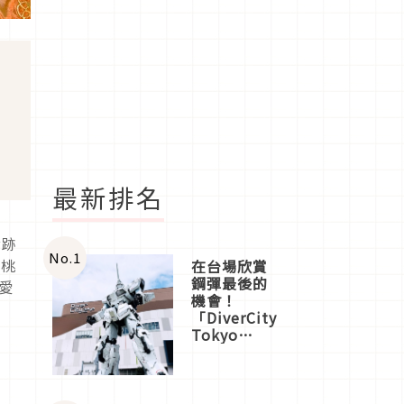
最新排名
發跡
No.
1
櫻桃
在台場欣賞
鋼彈最後的
喜愛
機會！
「DiverCity
Tokyo
Plaza」搭
船、購物、
美食及夜
景，一次全