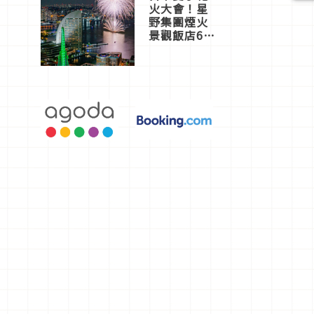
火大會！星
野集團煙火
景觀飯店6
選，讓你不
用人擠人悠
閒欣賞