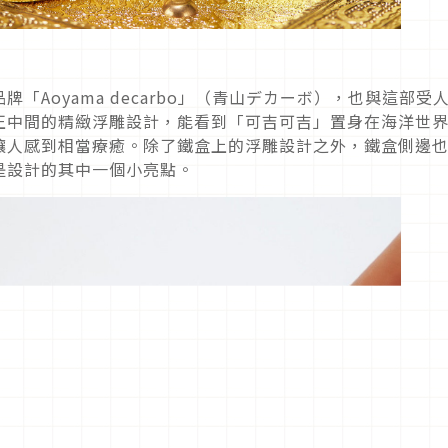
「Aoyama decarbo」（青山デカーボ），也與這部受
正中間的精緻浮雕設計，能看到「可吉可吉」置身在海洋世
讓人感到相當療癒。除了鐵盒上的浮雕設計之外，鐵盒側邊
是設計的其中一個小亮點。