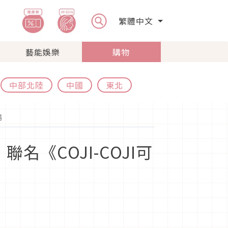
繁體中文
藝能娛樂
購物
中部北陸
中國
東北
場
名《COJI-COJI可