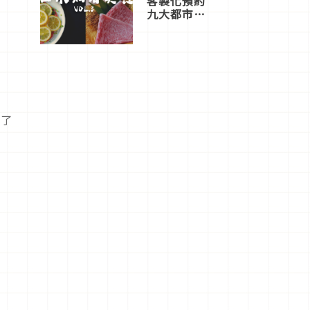
客製化預約
九大都市餐
廳，打造專
屬美食體
驗！
到了