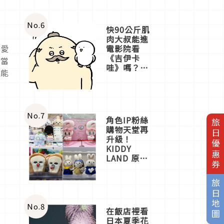
No.
6
快90公斤肌
肉大叔能進
電影院看
人愛
《吉伊卡
界當
哇》嗎？日
也能
本重金屬樂
團「打首」
會長與
nagano老師
一同給出了
No.
7
角色IP粉絲
旅日優惠券
答案
購物天堂再
升級！
KIDDY
LAND 原宿
店吉伊卡哇
迎客，新開
旅日地圖
幕
OMOKADO
店3分即達
No.
8
在飯店裡看
日本夏季花