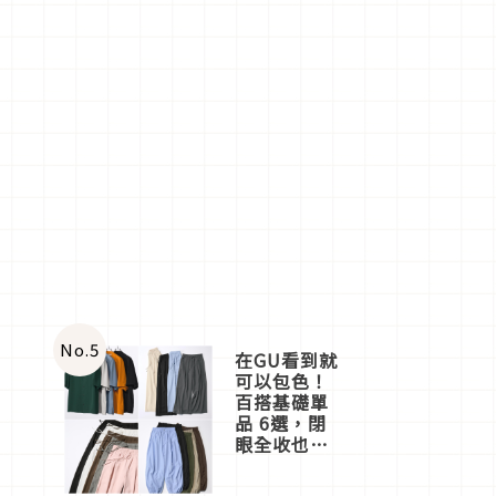
No.
5
在GU看到就
可以包色！
百搭基礎單
品 6選，閉
眼全收也不
心疼