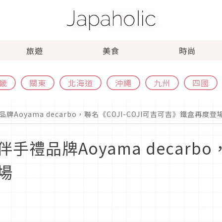
旅遊
美食
時尚
畿
關東
北海道
沖繩
九州
四國
Aoyama decarbo，聯名《COJI-COJI可吉可吉》鐵盒再度登
品牌Aoyama decarbo，聯
場