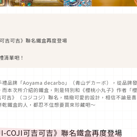
-COJI可吉可吉》聯名鐵盒再度登場
伴手禮清單吧！
品牌「Aoyama decarbo」（青山デカーボ），從品牌
。而本次所介紹的鐵盒，則是特別和《櫻桃小丸子》作者「
I可吉可吉》（コジコジ）聯名，精緻可愛的設計，相信不論是
餅乾鐵盒的人，都忍不住想要買來珍藏吧～
《COJI-COJI可吉可吉》聯名鐵盒再度登場