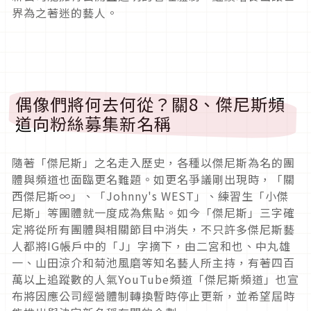
界為之著迷的藝人。
偶像們將何去何從？關8、傑尼斯頻
道向粉絲募集新名稱
隨著「傑尼斯」之名走入歷史，各種以傑尼斯為名的團
體與頻道也面臨更名難題。如更名爭議剛出現時，「關
西傑尼斯∞」、「Johnny's WEST」、練習生「小傑
尼斯」等團體就一度成為焦點。如今「傑尼斯」三字確
定將從所有團體與相關節目中消失，不只許多傑尼斯藝
人都將IG帳戶中的「J」字摘下，由二宮和也、中丸雄
一、山田涼介和菊池風磨等知名藝人所主持，有著四百
萬以上追蹤數的人氣YouTube頻道「傑尼斯頻道」也宣
布將因應公司經營體制轉換暫時停止更新，並希望屆時