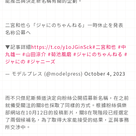
能推出與決定新名稱有關的企劃。
二宮和也ら「ジャにのちゃんねる」一時休止を発表
名称公募へ
▼記事詳細
https://t.co/y1oJGinSck
#二宮和也
#中
丸雄一
#山田涼介
#菊池風磨
#ジャにのちゃんねる
#
ジャにの
#ジャニーズ
— モデルプレス (@modelpress)
October 4, 2023
而不只傑尼斯頻道決定向粉絲公開招募新名稱，在之前
就備受關注的關8也採取了同樣的方式。根據粉絲俱樂
部網站在10月12日的投稿影片，關8在現階段已經選定
了兩個候補名，為了取得大家能接受的結果，正與事務
所交涉中。