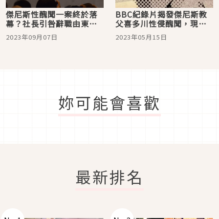
傑尼斯性醜聞一案終於落
BBC紀錄片揭發傑尼斯教
幕？社長引咎辭職由東山
父喜多川性侵醜聞，現任
紀之接棒
社長終於公開發表聲明道
2023年09月07日
2023年05月15日
歉
妳可能會喜歡
最新排名