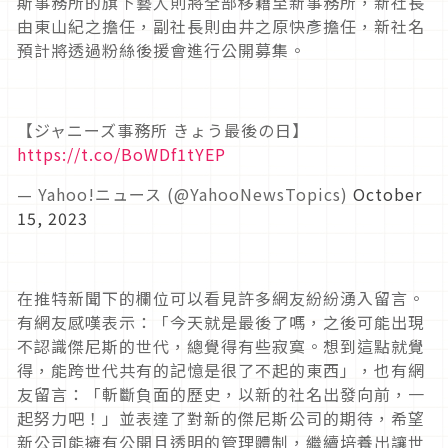
斯事務所的旗下藝人則將全部移籍至新事務所，新社長
由東山紀之擔任，副社長則由井之原快彥擔任，新社名
預計將透過粉絲後援會進行公開募集。
【ジャニーズ事務所 きょう最後の日】
https://t.co/BoWDf1tYEP
— Yahoo!ニュース (@YahooNewsTopics)
October
15, 2023
在推特新聞下的欄位可以看見許多網友紛紛湧入留言。
有網友感嘆表示：「今天就是最後了嗎，之後可能出現
不認識傑尼斯的世代，總覺得有些寂寞。想到這點就覺
得，能跨世代共有的記憶是很了不起的東西」，也有網
友留言：「斬斷負面的歷史，以新的社名出發向前，一
起努力吧！」並表達了對新的傑尼斯公司的期待，希望
新公司能擁有公開且透明的管理體制，繼續培養出讓世