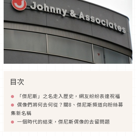
目次
「傑尼斯」之名走入歷史，網友紛紛表達祝福
偶像們將何去何從？關8、傑尼斯頻道向粉絲募
集新名稱
一個時代的結束，傑尼斯偶像的去留問題