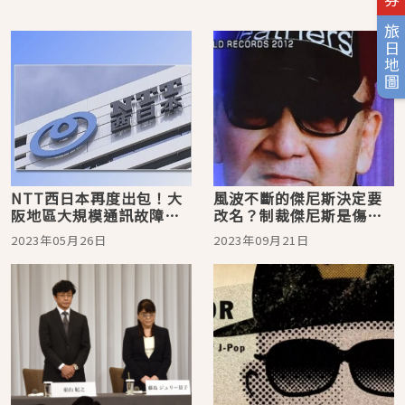
旅日地圖
NTT西日本再度出包！大
風波不斷的傑尼斯決定要
阪地區大規模通訊故障，
改名？制裁傑尼斯是傷害
網民怨連緊急電話都不能
偶像還是愛惜偶像？
2023年05月26日
2023年09月21日
打