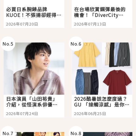
必買日系腕錶品牌
在台場欣賞鋼彈最後的
KUOE！不張揚卻經得起
機會！「DiverCity
時間洗鍊的經典之作五
Tokyo Plaza」搭船、
2026年07月20日
2026年07月13日
選
購物、美食及夜景，一
次全體驗
No.
5
No.
6
日本演員「山田裕貴」
2026酷暑該怎麼度過？
介紹，從怪演系俳優走
GU 「接觸涼感」是你的
向國民級日劇主角
夏日救星
2026年07月24日
2026年06月25日
No.
7
No.
8