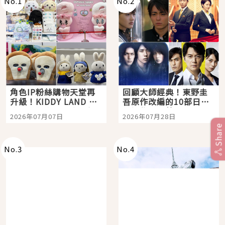
No.
1
No.
2
角色IP粉絲購物天堂再
回顧大師經典！東野圭
升級！KIDDY LAND 原
吾原作改編的10部日本
宿店吉伊卡哇迎客，新
影視作品推薦
2026年07月07日
2026年07月28日
開幕 OMOKADO 店3分
Share
即達
No.
3
No.
4