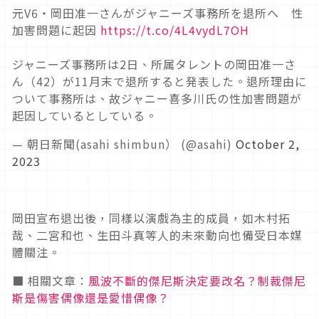
元V6・岡田准一さんがジャニーズ事務所を退所へ 性
加害問題に起因
https://t.co/4L4vydL7OH
ジャニーズ事務所は2日、所属タレントの岡田准一さ
ん（42）が11月末で退所すると発表した。退所理由に
ついて事務所は、故ジャニー喜多川氏の性加害問題が
起因しているとしている。
— 朝日新聞(asahi shimbun） (@asahi)
October 2,
2023
岡田宣布退出後，同樣以演戲為主的成員，如木村拓
哉、二宮和也、生田斗真等人的未來動向也備受日本媒
體關注。
■ 相關文章：
風波不斷的傑尼斯決定要改名？制裁傑尼
斯是傷害偶像還是愛惜偶像？