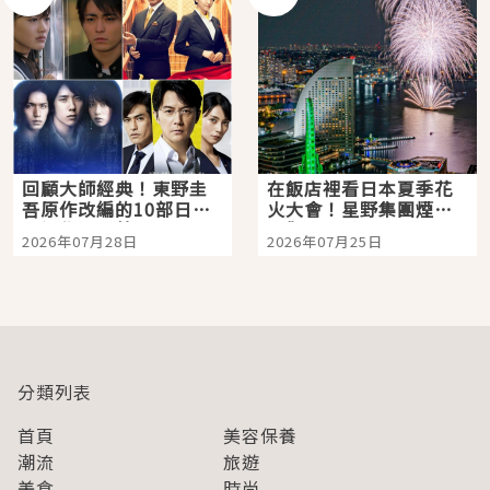
回顧大師經典！東野圭
在飯店裡看日本夏季花
吾原作改編的10部日本
火大會！星野集團煙火
影視作品推薦
景觀飯店6選，讓你不用
2026年07月28日
2026年07月25日
人擠人悠閒欣賞
分類列表
首頁
美容保養
潮流
旅遊
美食
時尚