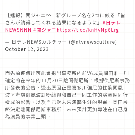
【速報】関ジャニ∞ 新グループ名を2つに絞る「皆
さんが納得してくれる結果になるように」
#日テレ
NEWSNNN
#関ジャニ
https://t.co/knHvNp6Lrg
— 日テレNEWSカルチャー (@ntvnewsculture)
October 12, 2023
而先前便傳出可能會退出事務所的前V6成員岡田准一則
確定將在今年的11月30日離開傑尼斯。根據傑尼斯事務
所發表的公告，退出原因正是喜多川強尼的性醜聞風
波。考慮到風波對粉絲與和自己一同工作的演藝圈同行
造成的影響，以及自己對未來演藝生涯的規畫，岡田最
終決定離開傑尼斯事務所，未來預計更加專注在自己身
為演員的事業上頭。