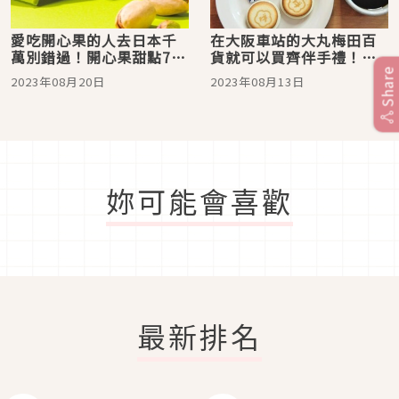
愛吃開心果的人去日本千
在大阪車站的大丸梅田百
萬別錯過！開心果甜點7
貨就可以買齊伴手禮！
選，以香濃的堅果香氣征
2023年夏天日本超人氣甜
Share
2023年08月20日
2023年08月13日
服你的味蕾
點攻略
妳可能會喜歡
最新排名