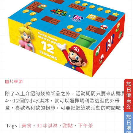
圖片來源
旅日優惠券
除了以上介紹的幾款新品之外，活動期間只要來店購買
4～12個的小冰淇淋，就可以選擇瑪利歐造型的外帶
盒，喜歡瑪利歐的粉絲，可要把握這次活動的時間囉！
旅日地圖
Tags :
美食
、
31冰淇淋
、
甜點
、
下午茶