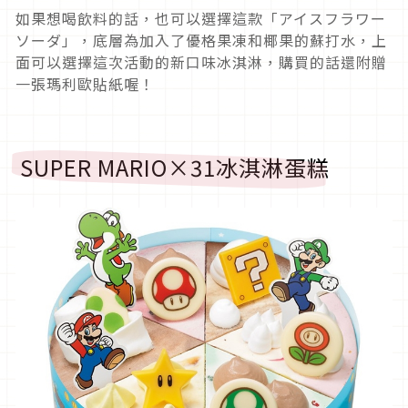
如果想喝飲料的話，也可以選擇這款「アイスフラワー
ソーダ」，底層為加入了優格果凍和椰果的蘇打水，上
面可以選擇這次活動的新口味冰淇淋，購買的話還附贈
一張瑪利歐貼紙喔！
SUPER MARIO×31冰淇淋蛋糕