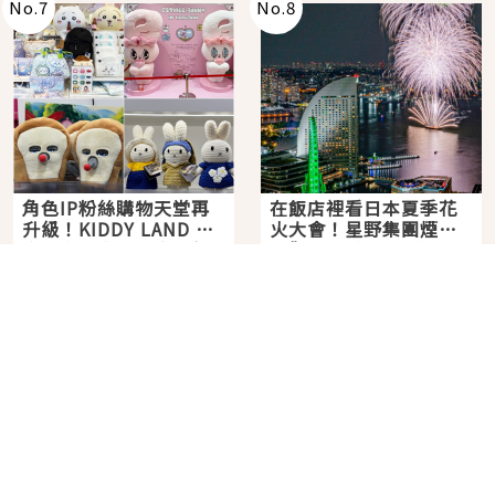
No.
7
No.
8
角色IP粉絲購物天堂再
在飯店裡看日本夏季花
升級！KIDDY LAND 原
火大會！星野集團煙火
宿店吉伊卡哇迎客，新
景觀飯店6選，讓你不用
2026年07月07日
2026年07月25日
開幕 OMOKADO 店3分
人擠人悠閒欣賞
即達
分類列表
首頁
美容保養
潮流
旅遊