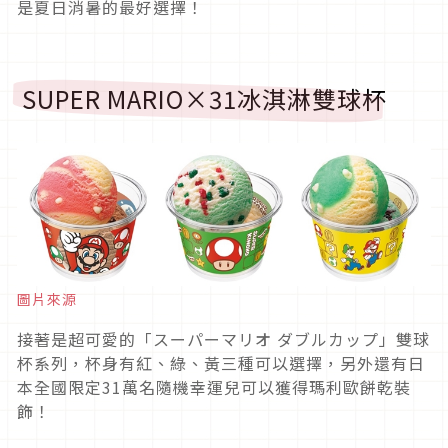
是夏日消暑的最好選擇！
SUPER MARIO×31冰淇淋雙球杯
圖片來源
接著是超可愛的「スーパーマリオ ダブルカップ」雙球
杯系列，杯身有紅、綠、黃三種可以選擇，另外還有日
本全國限定31萬名隨機幸運兒可以獲得瑪利歐餅乾裝
飾！