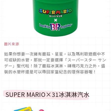
圖片來源
如果你想要一次擁有蘑菇、星星，以及瑪利歐遊戲中不
可或缺的水管，那就一定要選擇「スーパースター サン
デー」聖代啦！除了蘑菇冰淇淋、磚塊巧克力之外，盛
裝的水管杯還是可以帶回家當紀念的環保容器喔！
SUPER MARIO×31冰淇淋汽水