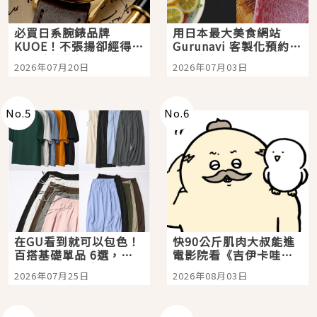
必買日系腕錶品牌
用日本最大美食網站
KUOE！不張揚卻經得起
Gurunavi 客製化預約九
時間洗鍊的經典之作五
大都市餐廳，打造專屬
2026年07月20日
2026年07月03日
選
美食體驗！
No.
5
No.
6
在GU看到就可以包色！
快90公斤肌肉大叔能進
百搭基礎單品 6選，閉
電影院看《吉伊卡哇》
眼全收也不心疼
嗎？日本重金屬樂團
2026年07月25日
2026年08月03日
「打首」會長與nagano
老師一同給出了答案