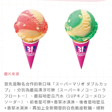
圖片來源
首先是聯名合作的新口味「スーパーマリオ ダブルカッ
プ」，分別為蘑菇漂浮可樂（スーパーキノコ－コーラ
フロート－）、蘑菇哈密瓜汽水（1UPキノコ－メロン
ソーダ－），前者是可樂+香草冰淇淋，後者是哈密瓜
+香草冰淇淋，再加上全新開發的白色脆皮軟糖，絕對