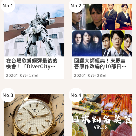
No.
1
No.
2
在台場欣賞鋼彈最後的
回顧大師經典！東野圭
機會！「DiverCity
吾原作改編的10部日本
Tokyo Plaza」搭船、
影視作品推薦
2026年07月13日
2026年07月28日
購物、美食及夜景，一
次全體驗
No.
3
No.
4