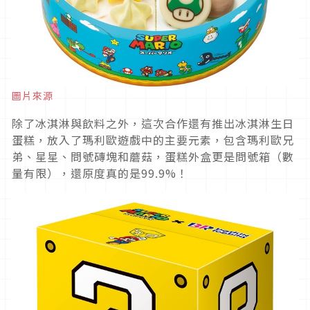
圖片來源
除了冰淇淋與飲料之外，這次合作還有推出冰淇淋生日
蛋糕，放入了瑪利歐遊戲中的主要元素，包含瑪利歐兄
弟、星星、問號磚塊和蘑菇，蛋糕外盒更是問號箱（數
量有限），還原度真的是99.9%！