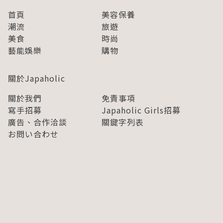
首頁
美容保養
潮流
旅遊
美食
時尚
藝能娛樂
購物
關於Japaholic
關於我們
免責事項
寫手招募
Japaholic Girls招募
廣告、合作洽談
關鍵字列表
お問い合わせ