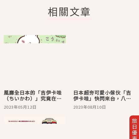
相關文章
風靡全日本的「吉伊卡哇
日本超夯可愛小傢伙「吉
（ちいかわ）」究竟在紅
伊卡哇」快閃來台，八月
什麼？超人氣療癒角色魅
HANDS京站店登場
2023年05月12日
2023年08月10日
力大解析
旅日優惠券