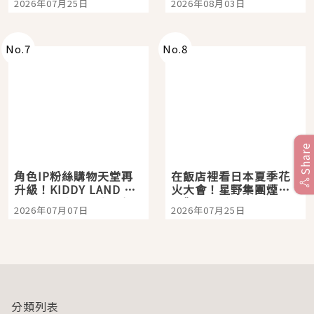
2026年07月25日
2026年08月03日
「打首」會長與nagano
老師一同給出了答案
No.
7
No.
8
Share
角色IP粉絲購物天堂再
在飯店裡看日本夏季花
升級！KIDDY LAND 原
火大會！星野集團煙火
宿店吉伊卡哇迎客，新
景觀飯店6選，讓你不用
2026年07月07日
2026年07月25日
開幕 OMOKADO 店3分
人擠人悠閒欣賞
即達
分類列表