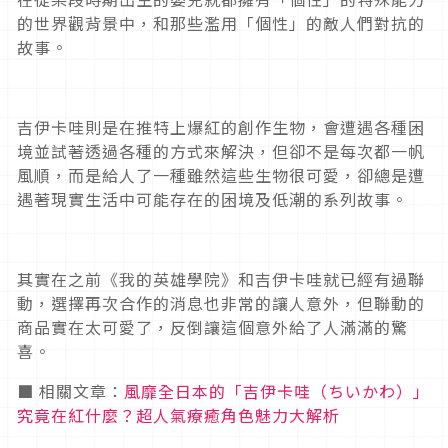
的世界觀背景中，和那些濫用「個性」的敵人們對抗的
故事。
吉伊卡哇則是在推特上爆紅的創作生物，會遭遇各種困
境並試著透過各種的方式來解決，但卻不是每次都一帆
風順，而是給人了一種雖然這些生物很可愛，卻總是遭
遇著現實生活中可能存在的困境及低潮的系列故事。
其實在之前《我的英雄學院》和吉伊卡哇就已經有過聯
動，選擇再次合作的消息也非常的讓人意外，但聯動的
商品實在太可愛了，反倒讓這個意外給了人滿滿的驚
喜。
■ 相關文章：
風靡全日本的「吉伊卡哇（ちいかわ）」
究竟在紅什麼？超人氣療癒角色魅力大解析