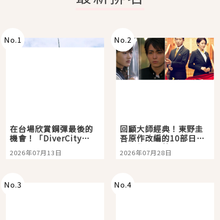
No.
1
No.
2
在台場欣賞鋼彈最後的
回顧大師經典！東野圭
機會！「DiverCity
吾原作改編的10部日本
Tokyo Plaza」搭船、
影視作品推薦
2026年07月13日
2026年07月28日
購物、美食及夜景，一
次全體驗
No.
3
No.
4