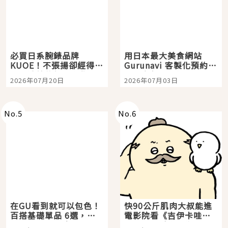
必買日系腕錶品牌
用日本最大美食網站
KUOE！不張揚卻經得起
Gurunavi 客製化預約九
時間洗鍊的經典之作五
大都市餐廳，打造專屬
2026年07月20日
2026年07月03日
選
美食體驗！
No.
5
No.
6
在GU看到就可以包色！
快90公斤肌肉大叔能進
百搭基礎單品 6選，閉
電影院看《吉伊卡哇》
眼全收也不心疼
嗎？日本重金屬樂團