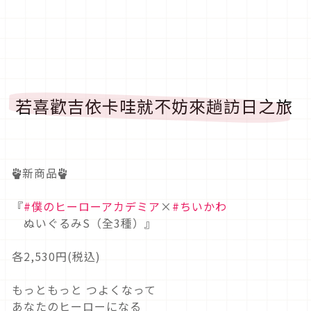
若喜歡吉依卡哇就不妨來趟訪日之旅
✊新商品✊
『
#僕のヒーローアカデミア
×
#ちいかわ
ぬいぐるみS（全3種）』
各2,530円(税込)
もっともっと つよくなって
あなたのヒーローになる