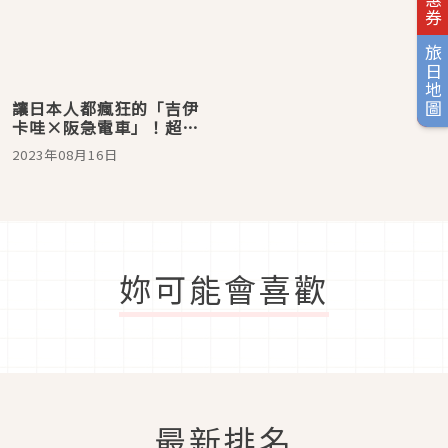
旅日地圖
讓日本人都瘋狂的「吉伊
卡哇×阪急電車」！超可
愛的電車與周邊不收嗎？
2023年08月16日
妳可能會喜歡
最新排名