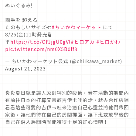
ぬいぐるみ❗️
両手を 超える
たのもしいサイズ🤲
#ちいかわマーケット
にて
8/25(金)11時発売✊
🔻
https://t.co/OFJjgU0gVl
#ヒロアカ
#ヒロかわ
pic.twitter.com/nm0X5B0ff8
— ちいかわマーケット公式 (@chiikawa_market)
August 21, 2023
炎炎夏日總是讓人感到特別的疲倦，若在活動的期間內
有前往日本的打算又喜歡吉伊卡哇的話，就去合作店鋪
看看這些可愛的吉伊卡哇來治癒自己心靈並將他們帶回
家後，讓他們待在自己的房間裡面，讓下班或放學後的
自己在踏入房間時就能獲得十足的好心情吧！