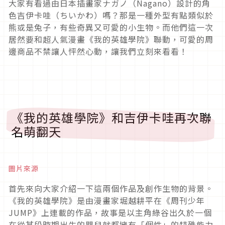
大家有看過由日本插畫家ナガノ（Nagano）設計的角
色吉伊卡哇（ちいかわ）嗎？那是一種外型有點類似於
熊或是兔子，有些奇異又可愛的小生物。而他們這一次
居然要和超人氣漫畫《我的英雄學院》聯動，可愛的周
邊商品不禁讓人怦然心動，讓我們立刻來看看！
《我的英雄學院》和吉伊卡哇再次聯
名萌翻天
圖片來源
首先來向大家介紹一下這兩個作品及創作生物的背景。
《我的英雄學院》是由漫畫家堀越耕平在《周刊少年
JUMP》上連載的作品，故事是以主角綠谷出久於一個
在從某段時期出生的嬰兒就都擁有「個性」的特殊能力