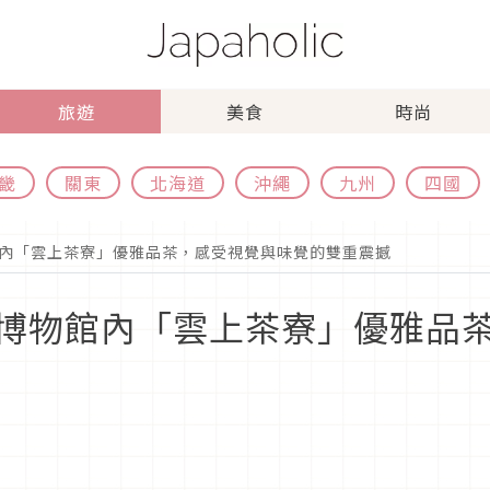
旅遊
美食
時尚
畿
關東
北海道
沖繩
九州
四國
內「雲上茶寮」優雅品茶，感受視覺與味覺的雙重震撼
博物館內「雲上茶寮」優雅品