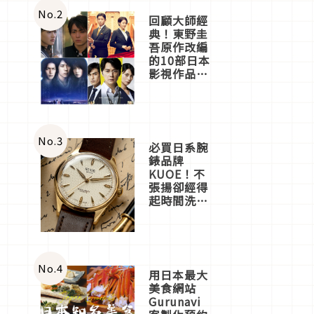
體驗
No.
2
回顧大師經
典！東野圭
吾原作改編
的10部日本
影視作品推
薦
No.
3
必買日系腕
錶品牌
KUOE！不
張揚卻經得
起時間洗鍊
的經典之作
五選
No.
4
用日本最大
美食網站
Gurunavi