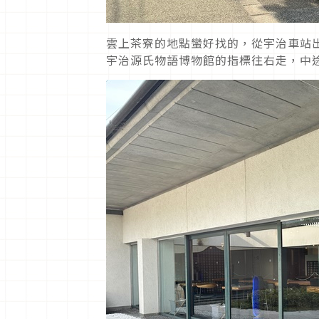
雲上茶寮的地點蠻好找的，從宇治車站
宇治源氏物語博物館的指標往右走，中途