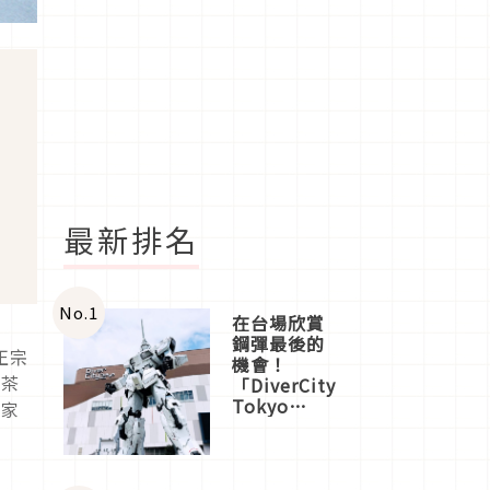
最新排名
No.
1
在台場欣賞
鋼彈最後的
正宗
機會！
選茶
「DiverCity
Tokyo
大家
Plaza」搭
船、購物、
美食及夜
景，一次全