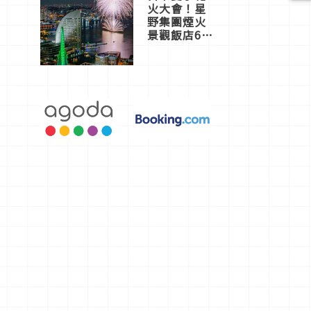
火大會！星
野集團煙火
景觀飯店6
選，讓你不
用人擠人悠
閒欣賞