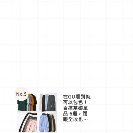
No.
5
在GU看到就
可以包色！
百搭基礎單
品 6選，閉
眼全收也不
心疼