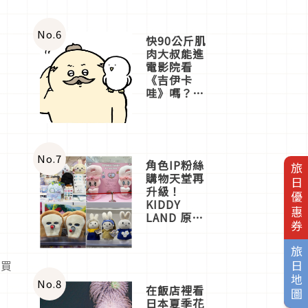
No.
6
快90公斤肌
肉大叔能進
電影院看
《吉伊卡
哇》嗎？日
本重金屬樂
團「打首」
會長與
nagano老師
一同給出了
No.
7
角色IP粉絲
旅日優惠券
答案
購物天堂再
升級！
KIDDY
LAND 原宿
店吉伊卡哇
迎客，新開
旅日地圖
幕
要買
OMOKADO
店3分即達
No.
8
在飯店裡看
日本夏季花