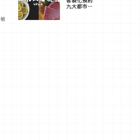
客製化預約
九大都市餐
廳，打造專
屬美食體
沿著
驗！