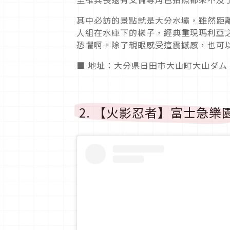
其中必訪的景點就是大分水壩，雖然距
人組在水庫下的樣子，經典重現瑪利亞
恐懼啊。除了親眼感受這震撼感，也可
■ 地址：大分県日田市大山町大山ダム
2. 【火影忍者】富士急樂