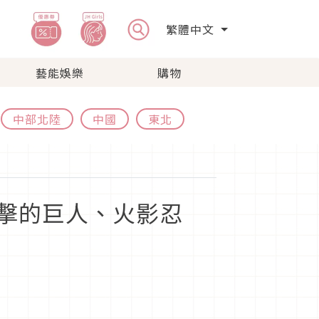
繁體中文
藝能娛樂
購物
中部北陸
中國
東北
擊的巨人、火影忍