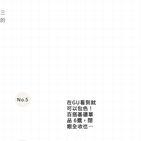
蓮三
配的
No.
5
在GU看到就
可以包色！
百搭基礎單
品 6選，閉
眼全收也不
心疼