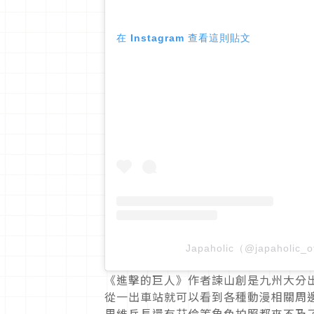
在 Instagram 查看這則貼文
Japaholic（@japaholic
《進擊的巨人》作者諫山創是九州大分
從一出車站就可以看到各種動漫相關周
里維兵長還有艾倫等角色拍照都來不及