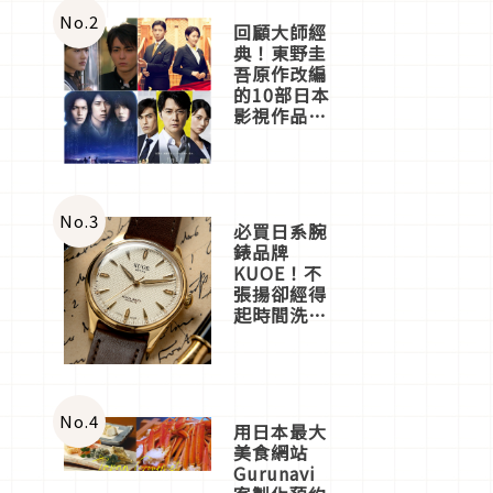
體驗
No.
2
回顧大師經
典！東野圭
吾原作改編
的10部日本
影視作品推
薦
No.
3
必買日系腕
錶品牌
KUOE！不
張揚卻經得
起時間洗鍊
的經典之作
五選
No.
4
用日本最大
美食網站
Gurunavi