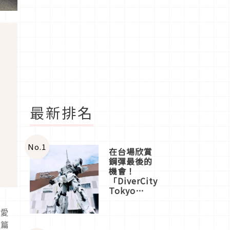
最新排名
No.
1
在台場欣賞
鋼彈最後的
機會！
「DiverCity
Tokyo
Plaza」搭
船、購物、
可愛
美食及夜
要篇
景，一次全