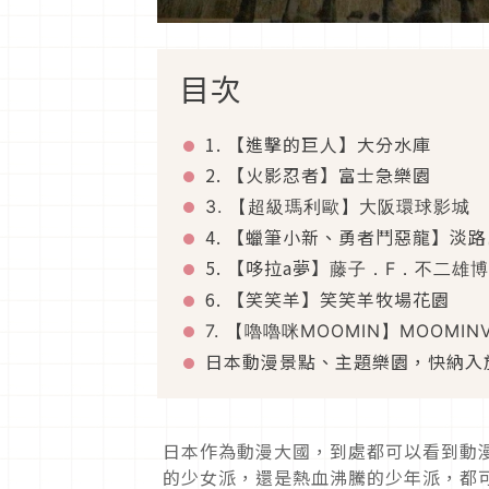
目次
1. 【進擊的巨人】大分水庫
2. 【火影忍者】富士急樂園
3. 【超級瑪利歐】大阪環球影城
4. 【蠟筆小新、勇者鬥惡龍】淡
5. 【哆拉a夢】
藤子．F．不二雄
6. 【笑笑羊】笑笑羊牧場花園
7. 【嚕嚕咪MOOMIN】MOOMINVA
日本動漫景點、主題樂園，快納入
日本作為動漫大國，到處都可以看到動
的少女派，還是熱血沸騰的少年派，都