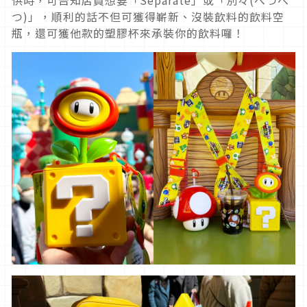
つ)」，順利的話不但可獲得嶄新、沒裝飲料的飲料空
瓶，還可獲他款的塑膠杯來承裝你的飲料囉！