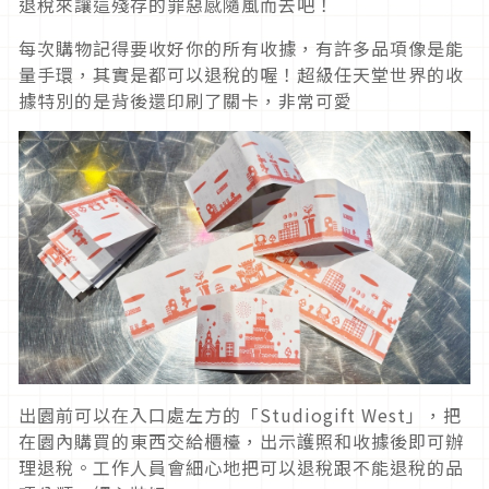
退稅來讓這殘存的罪惡感隨風而去吧！
每次購物記得要收好你的所有收據，有許多品項像是能
量手環，其實是都可以退稅的喔！超級任天堂世界的收
據特別的是背後還印刷了關卡，非常可愛
出園前可以在入口處左方的「Studiogift West」，把
在園內購買的東西交給櫃檯，出示護照和收據後即可辦
理退稅。工作人員會細心地把可以退稅跟不能退稅的品