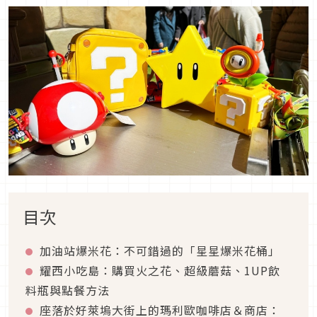
目次
加油站爆米花：不可錯過的「星星爆米花桶」
耀西小吃島：購買火之花、超級蘑菇、1UP飲
料瓶與點餐方法
座落於好萊塢大街上的瑪利歐咖啡店＆商店：