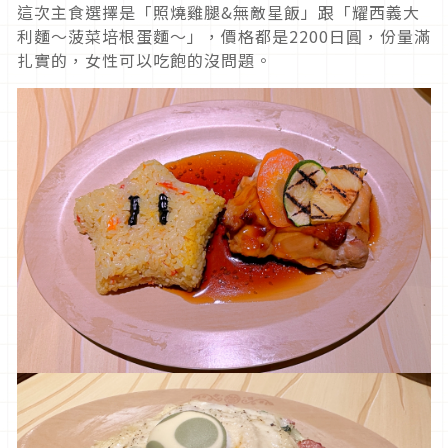
這次主食選擇是「照燒雞腿&無敵星飯」跟「耀西義大
利麵～菠菜培根蛋麵～」，價格都是2200日圓，份量滿
扎實的，女性可以吃飽的沒問題。