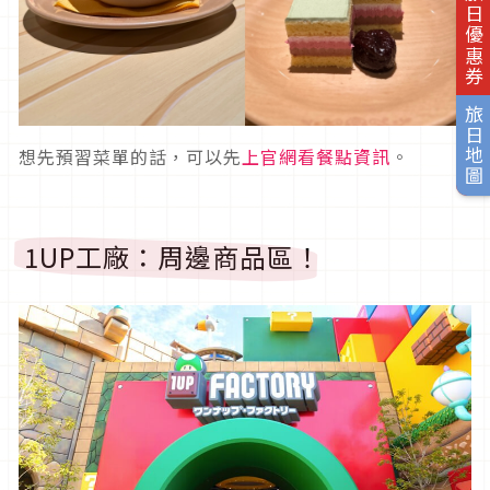
旅日優惠券
旅日地圖
想先預習菜單的話，可以先
上官網看餐點資訊
。
1UP工廠：周邊商品區！