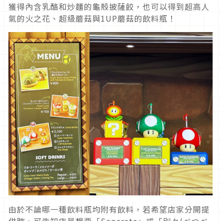
獲得內含乳酪和炒麵的龜殼披薩餃，也可以得到超高人
氣的火之花、超級蘑菇與1UP蘑菇的飲料瓶！
由於不論哪一種飲料瓶均附有飲料，若希望店家分開提
供時，可告知店員想要「Separate」或「別々(べつべ