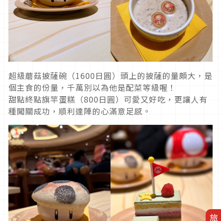
超級蘑菇披薩碗（1600日圓）頭上的披薩的量頗大，是
個主食的份量，千萬別以為他是配菜等級喔！
甜點終點旗竿蛋糕（800日圓）可愛又好吃，更讓人有
種闖關成功，順利達陣的心滿意足感。