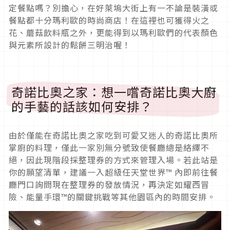
定餐點嗎？別擔心，在好萊塢大街上有一不論是裝潢或
餐點都十分瑪利歐的時尚商店！在這裡也可獲得火之
花、蘑菇飲料瓶之外，更能得到以瑪利歐們的代表顏色
與元素所設計的鬆餅三明治喔！
奇諾比奧之家：想一嚐奇諾比奧大廚
的手藝的話該如何安排？
由於僅能在奇諾比奧之家吃到可愛又迷人的奇諾比奧所
掌廚的料理，僅此一家別無分號致使餐廳總是絡繹不
絕，因此現階段採整理券的方式來管理入場。若此站是
你的願望清單，建議一入超級任天堂世界™ 內即前往餐
廳門口詢問現在整理券的發放情況，再決定如耀西冒
險、能量手環™的關鍵挑戰等其他園區內的時間安排。