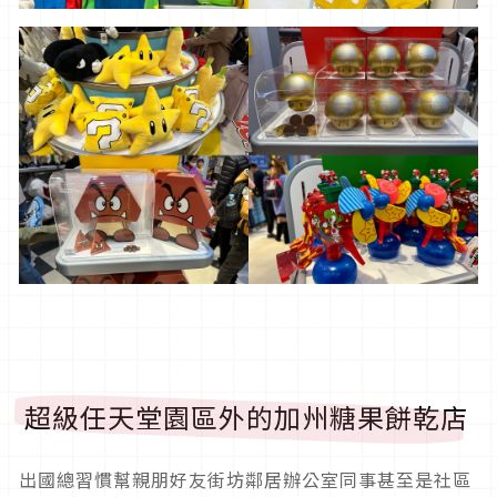
超級任天堂園區外的加州糖果餅乾店
出國總習慣幫親朋好友街坊鄰居辦公室同事甚至是社區