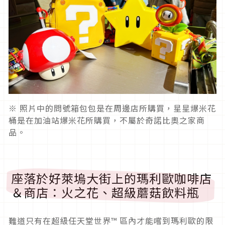
※ 照片中的問號箱包包是在周邊店所購買，星星爆米花
桶是在加油站爆米花所購買，不屬於奇諾比奧之家商
品。
座落於好萊塢大街上的瑪利歐咖啡店
＆商店：火之花、超級蘑菇飲料瓶
難道只有在超級任天堂世界™ 區內才能嚐到瑪利歐的限