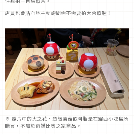
住想拍一百張照片。
店員也會貼心地主動詢問需不需要拍大合照喔！
※ 照片中的火之花、超級蘑菇飲料瓶是在耀西小吃島所
購買，不屬於奇諾比奧之家商品。