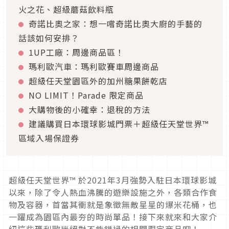
火之花、超級蘑菇飲料瓶
奇諾比奧之家：想一嚐奇諾比奧大廚的手藝的
話該如何安排？
1UP工廠：周邊商品區！
瑪利歐汽車：瑪利歐賽車周邊商品
超級任天堂園區外的加州糖果餅乾店
NO LIMIT！Parade 限定商品
大購物後的小確幸：退稅的方法
建議購買日本環球影城門票＋超級任天堂世界™
區域入場保證券
超級任天堂世界™ 於2021年3月強勢入駐日本環球影城
以來，除了令人熱血沸騰的遊樂設施之外，各類合作食
物及容器，首當其衝就是象徵無敵星星的爆米花桶，也
一躍成為園區內最夯的時尚單品！接下來就來和大家介
紹這些瑪利歐迷絕對不能錯過的相關限定商品吧！