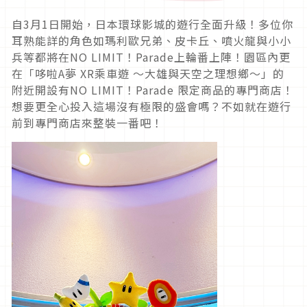
自3月1日開始，日本環球影城的遊行全面升級！多位你
耳熟能詳的角色如瑪利歐兄弟、皮卡丘、噴火龍與小小
兵等都將在NO LIMIT！Parade上輪番上陣！園區內更
在「哆啦A夢 XR乘車遊 ～大雄與天空之理想鄉～」的
附近開設有NO LIMIT！Parade 限定商品的專門商店！
想要更全心投入這場沒有極限的盛會嗎？不如就在遊行
前到專門商店來整裝一番吧！