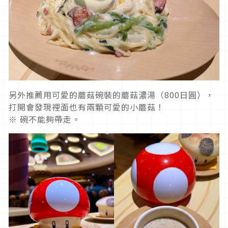
另外推薦用可愛的蘑菇碗裝的蘑菇濃湯（800日圓），
打開會發現裡面也有兩顆可愛的小蘑菇！
※ 碗不能夠帶走。