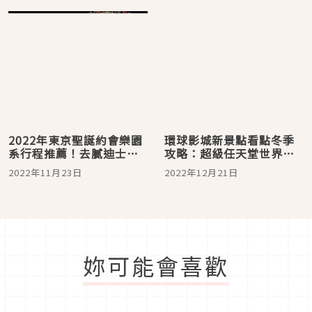
2022年東京聖誕約會樂園
環球影城新景點看點冬季
系行程推薦！去膩迪士尼
攻略：超級任天堂世界帶
了？貪心點一天去兩家樂
你親身體驗一比一的遊戲
2022年11月23日
2022年12月21日
園玩吧
世界！
妳可能會喜歡