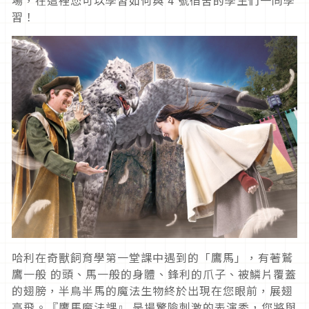
場，在這裡您可以學習如何與 4 號宿舍的學生們一同學
習！
哈利在奇獸飼育學第一堂課中遇到的「鷹馬」，有著鷲
鷹一般 的頭、馬一般的身體、鋒利的爪子、被鱗片覆蓋
的翅膀，半鳥半馬的魔法生物終於出現在您眼前，展翅
高飛。『鷹馬魔法課』 是場驚險刺激的表演秀，您將與