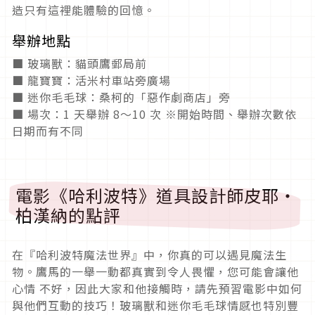
造只有這裡能體驗的回憶。
舉辦地點
■ 玻璃獸：貓頭鷹郵局前
■ 龍寶寶：活米村車站旁廣場
■ 迷你毛毛球：桑柯的「惡作劇商店」旁
■ 場次：1 天舉辦 8～10 次 ※開始時間、舉辦次數依
日期而有不同
電影《哈利波特》道具設計師皮耶・
柏漢納的點評
在『哈利波特魔法世界』中，你真的可以遇見魔法生
物。鷹馬的一舉一動都真實到令人畏懼，您可能會讓他
心情 不好，因此大家和他接觸時，請先預習電影中如何
與他們互動的技巧！玻璃獸和迷你毛毛球情感也特別豐