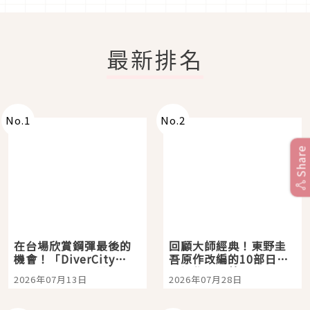
最新排名
No.
1
No.
2
Share
在台場欣賞鋼彈最後的
回顧大師經典！東野圭
機會！「DiverCity
吾原作改編的10部日本
Tokyo Plaza」搭船、
影視作品推薦
2026年07月13日
2026年07月28日
購物、美食及夜景，一
次全體驗