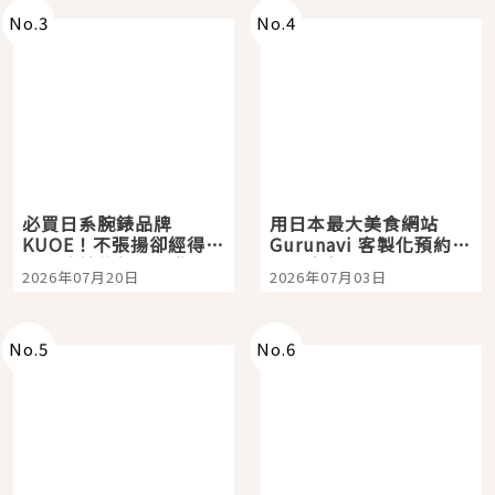
No.
3
No.
4
必買日系腕錶品牌
用日本最大美食網站
KUOE！不張揚卻經得起
Gurunavi 客製化預約九
時間洗鍊的經典之作五
大都市餐廳，打造專屬
2026年07月20日
2026年07月03日
選
美食體驗！
No.
5
No.
6