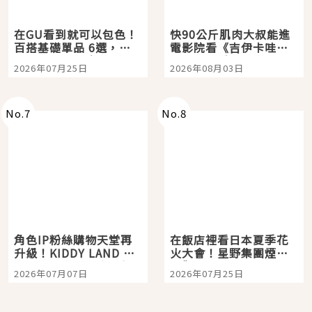
在GU看到就可以包色！
快90公斤肌肉大叔能進
百搭基礎單品 6選，閉
電影院看《吉伊卡哇》
眼全收也不心疼
嗎？日本重金屬樂團
2026年07月25日
2026年08月03日
「打首」會長與nagano
老師一同給出了答案
No.
7
No.
8
角色IP粉絲購物天堂再
在飯店裡看日本夏季花
升級！KIDDY LAND 原
火大會！星野集團煙火
宿店吉伊卡哇迎客，新
景觀飯店6選，讓你不用
2026年07月07日
2026年07月25日
開幕 OMOKADO 店3分
人擠人悠閒欣賞
即達