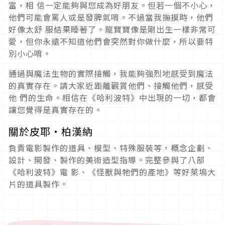
富，相 信一定能夠與您成為好朋友。但若一個不小心，
他們可能會罵人或是發脾氣唷。不過當我撫摸時，他們
好像太舒 服結果睡著了。龍寶寶像是剛出生一樣非常可
愛，但你永遠不知道他們會突然對你做什麼，所以要特
別小心唷。
通過與魔法生物的實際接觸，我能夠強烈地感受到魔法
的真實存在。請大家近距離觀賞他們、接觸他們，感受
他 們的生命。相信在《哈利波特》中出現的一切，都會
讓您覺得是真實存在的。
關於皮耶・柏漢納
負責電影製作的道具、模型、特殊服裝等，概念企劃、
設計、開發、製作的美術造型指導。完整參與了八部
《哈利波特》電 影、《怪獸與牠們的產地》等好萊塢大
片的道具製作。