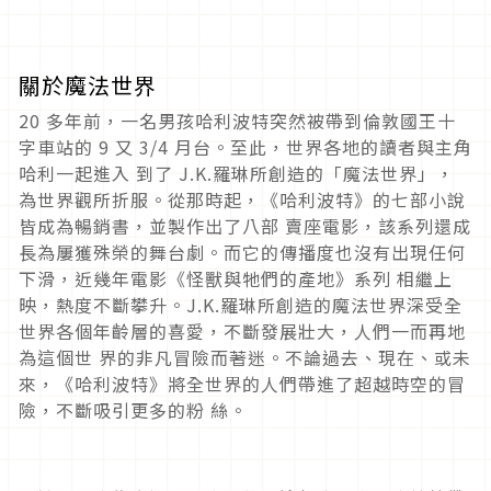
關於魔法世界
20 多年前，一名男孩哈利波特突然被帶到倫敦國王十
字車站的 9 又 3/4 月台。至此，世界各地的讀者與主角
哈利一起進入 到了 J.K.羅琳所創造的「魔法世界」，
為世界觀所折服。從那時起，《哈利波特》的七部小說
皆成為暢銷書，並製作出了八部 賣座電影，該系列還成
長為屢獲殊榮的舞台劇。而它的傳播度也沒有出現任何
下滑，近幾年電影《怪獸與牠們的產地》系列 相繼上
映，熱度不斷攀升。J.K.羅琳所創造的魔法世界深受全
世界各個年齡層的喜愛，不斷發展壯大，人們一而再地
為這個世 界的非凡冒險而著迷。不論過去、現在、或未
來，《哈利波特》將全世界的人們帶進了超越時空的冒
險，不斷吸引更多的粉 絲。