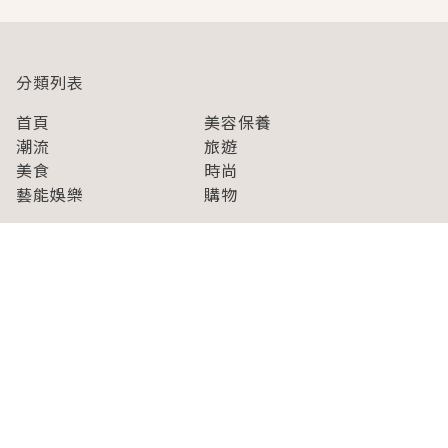
分類列表
首頁
美容保養
潮流
旅遊
美食
時尚
藝能娛樂
購物
關於Japaholic
關於我們
免責事項
寫手招募
Japaholic Girls招募
廣告、合作洽談
關鍵字列表
お問い合わせ