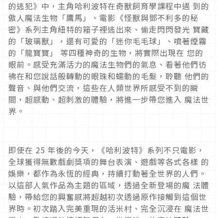
的逃犯》中，主角哈利波特在奇獸飼育學課程中遇 到的
傲人魔法生物「鷹馬」、電影《怪獸與鄧不利多的秘
密》系列主角紐特的箱子裡逃出來、偷走閃閃發光 寶藏
的「玻璃獸」，還有可愛的「迷你毛毛球」、噴著煙霧
的「龍寶寶」 等四種神奇的生物，將實際出現在 您的
眼前。感受充滿活力的魔法生物們的氣息、看著他們彷
彿在和您說話般轉動的眼珠和蠕動的毛髮，聆聽 他們的
聲音、與他們交流，這些在人類世界所感受不到的瞬
間，超感動、超刺激的體驗，將進一步帶您進入 魔法世
界。
即使在 25 年後的今天，《哈利波特》系列不只電影，
全球獲得無數戲劇獎項的舞台表演、遊戲等各式各樣 的
娛樂，都作為永恆的經典，持續打動著全世界的人們。
以這部人氣作品為主題的區域，透過全新登場的魔 法體
驗，帶給您的興奮感將超越初次透過原作接觸到這個世
界時。初次踏入完美重現的活米村、完全沉浸在 魔法世