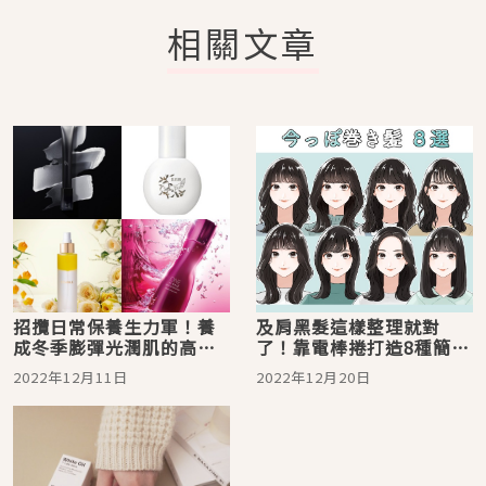
相關文章
招攬日常保養生力軍！養
及肩黑髮這樣整理就對
成冬季膨彈光潤肌的高機
了！靠電棒捲打造8種簡單
能日本最新保養品5選
又時尚的捲髮造型
2022年12月11日
2022年12月20日