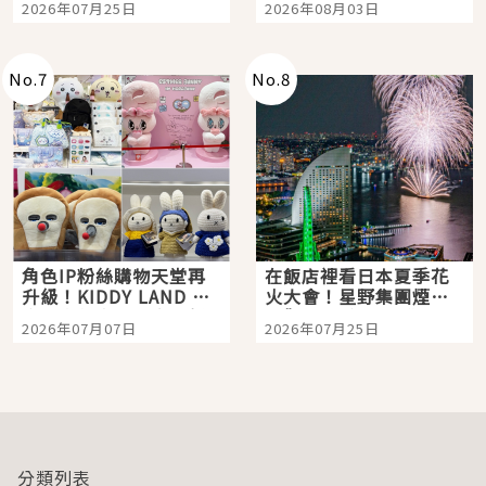
2026年07月25日
2026年08月03日
「打首」會長與nagano
老師一同給出了答案
No.
7
No.
8
角色IP粉絲購物天堂再
在飯店裡看日本夏季花
升級！KIDDY LAND 原
火大會！星野集團煙火
宿店吉伊卡哇迎客，新
景觀飯店6選，讓你不用
2026年07月07日
2026年07月25日
開幕 OMOKADO 店3分
人擠人悠閒欣賞
即達
分類列表