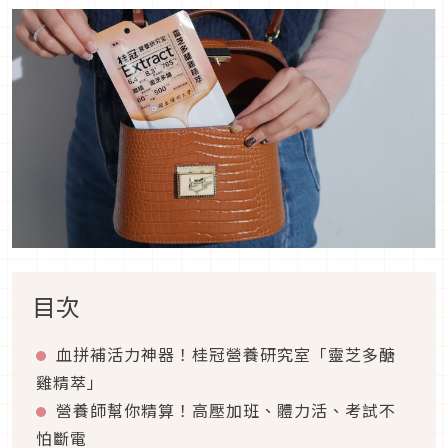
目次
血拼補活力神器！桂冠營養研究室「靈芝多醣
雞精萃」
營養師幫你精算！高壓加班、體力活、考試不
怕斷電