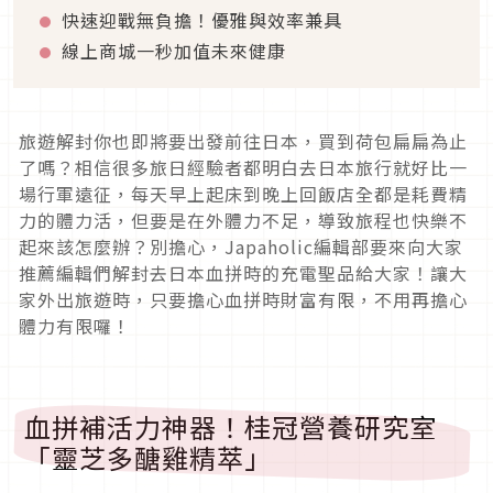
快速迎戰無負擔！優雅與效率兼具
線上商城一秒加值未來健康
旅遊解封你也即將要出發前往日本，買到荷包扁扁為止
了嗎？相信很多旅日經驗者都明白去日本旅行就好比一
場行軍遠征，每天早上起床到晚上回飯店全都是耗費精
力的體力活，但要是在外體力不足，導致旅程也快樂不
起來該怎麼辦？別擔心，Japaholic編輯部要來向大家
推薦編輯們解封去日本血拼時的充電聖品給大家！讓大
家外出旅遊時，只要擔心血拼時財富有限，不用再擔心
體力有限囉！
血拼補活力神器！桂冠營養研究室
「靈芝多醣雞精萃」