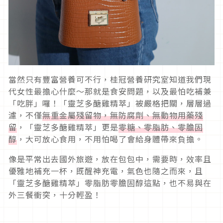
當然只有豐富營養可不行，桂冠營養研究室知道我們現
代女性最擔心什麼～那就是食安問題，以及最怕吃補兼
「吃胖」囉！「靈芝多醣雞精萃」被嚴格把關，層層過
濾，不僅
無重金屬殘留物，無防腐劑、無動物用藥殘
留
，「靈芝多醣雞精萃」更是
零糖、零脂肪、零膽固
醇
，大可放心食用，不用怕喝了會給身體帶來負擔。
像是平常出去國外旅遊，放在包包中，需要時，效率且
優雅地補充一杯，既醒神充電，氣色也隨之而來，且
「靈芝多醣雞精萃」零脂肪零膽固醇這點，也不易與在
外三餐衝突，十分輕盈！