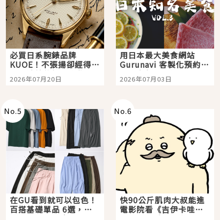
必買日系腕錶品牌
用日本最大美食網站
KUOE！不張揚卻經得起
Gurunavi 客製化預約九
時間洗鍊的經典之作五
大都市餐廳，打造專屬
2026年07月20日
2026年07月03日
選
美食體驗！
No.
5
No.
6
在GU看到就可以包色！
快90公斤肌肉大叔能進
百搭基礎單品 6選，閉
電影院看《吉伊卡哇》
眼全收也不心疼
嗎？日本重金屬樂團