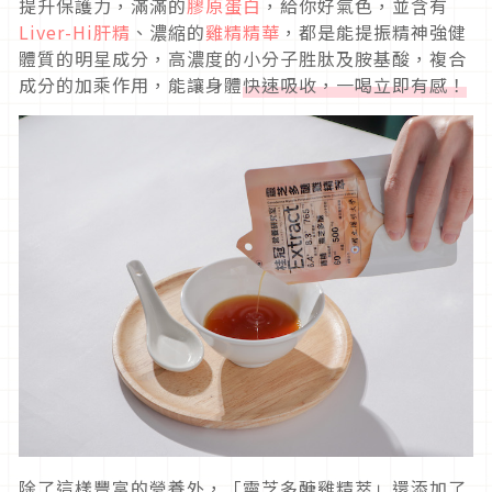
提升保護力，滿滿的
膠原蛋白
，給你好氣色，並含有
Liver-Hi肝精
、濃縮的
雞精精華
，都是能提振精神強健
體質的明星成分，高濃度的小分子胜肽及胺基酸，複合
成分的加乘作用，能讓身體
快速吸收，一喝立即有感！
除了這樣豐富的營養外，「靈芝多醣雞精萃」還添加了