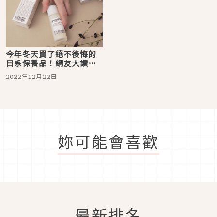
今年冬天買了絕不後悔的
日系保養品！網友大讚會
進化的發光肌製造器簡直
2022年12月22日
神
妳可能會喜歡
最新排名