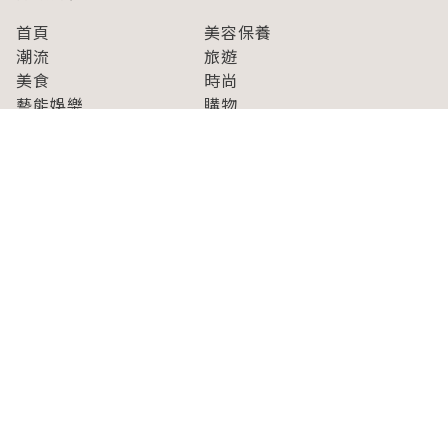
首頁
美容保養
潮流
旅遊
美食
時尚
藝能娛樂
購物
關於Japaholic
關於我們
免責事項
寫手招募
Japaholic Girls招募
廣告、合作洽談
關鍵字列表
お問い合わせ