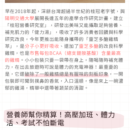
早在2018年起，深耕台灣超過半世紀的桂冠老字號，與
陽明交通大學
展開長達五年的產學合作研究計畫，建立
「桂冠營養研究室」，研發出美味又能攝取足夠營養、
補充肌力的「健力湯」，吸收了許多消費者回饋與科學
研究改良，今年更推出能隨身攜帶的「靈芝多醣雞精
萃」，是
分子小更好吸收
、還加了
靈芝多醣
的改良科學
雞精，也是
市售每包BCAA（總支鏈胺基酸）含量最高
的雞精
。小小包裝只要一袋帶在身上，隨喝隨時補充體
力，在出去旅遊時可說是體力的充電神器！最重要的
是，它還
破除了一般雞精總是有腥味的刻板印象
，一開
包裝即可聞到撲鼻的香氣，入口溫順，像是來上一碗濃
郁的雞湯，精華中還帶著蔬菜的清甜。
營養師幫你精算！高壓加班、體力
活、考試不怕斷電