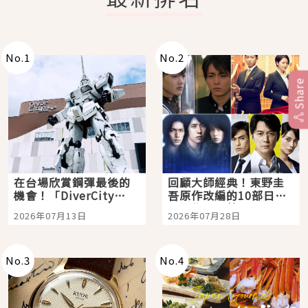
No.
1
No.
2
Share
在台場欣賞鋼彈最後的
回顧大師經典！東野圭
機會！「DiverCity
吾原作改編的10部日本
Tokyo Plaza」搭船、
影視作品推薦
2026年07月13日
2026年07月28日
購物、美食及夜景，一
次全體驗
No.
3
No.
4