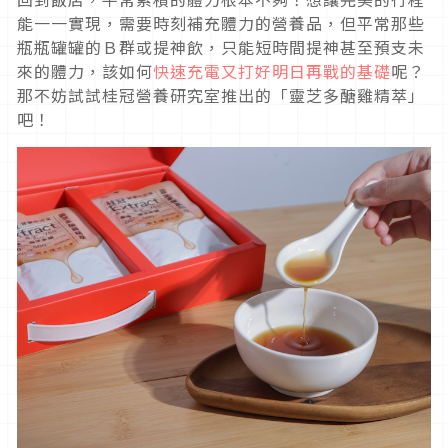
能一一實現，需要時刻補充體力的營養品，但平常那些
瓶瓶罐罐的Ｂ群或提神飲，只能短時間提神甚至預支未
來的體力，該如何
快速充電又打好明日再戰的基礎
呢？
那不妨試試桂冠營養研究室推出的「靈芝多醣雞精萃」
吧！