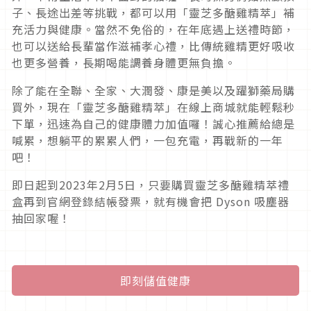
子、長途出差等挑戰，都可以用「靈芝多醣雞精萃」補
充活力與健康。當然不免俗的，在年底遇上送禮時節，
也可以送給長輩當作滋補孝心禮，比傳統雞精更好吸收
也更多營養，長期喝能調養身體更無負擔。
除了能在全聯、全家、大潤發、康是美以及躍獅藥局購
買外，現在「靈芝多醣雞精萃」在線上商城就能輕鬆秒
下單，迅速為自己的健康體力加值囉！誠心推薦給總是
喊累，想躺平的累累人們，一包充電，再戰新的一年
吧！
即日起到2023年2月5日，只要購買靈芝多醣雞精萃禮
盒再到官網登錄結帳發票，就有機會把 Dyson 吸塵器
抽回家喔！
即刻儲值健康