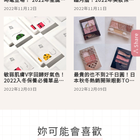
妝特集
聖誕倒數禮盒6選
2022年11月12日
2022年11月11日
Share
敏弱肌膚V字回歸好氣色！
最貴的也不到2千日圓！日
2022入冬保養必備單品5
本秋冬熱銷開架眼影TOP
選
10
2022年12月03日
2022年12月09日
妳可能會喜歡