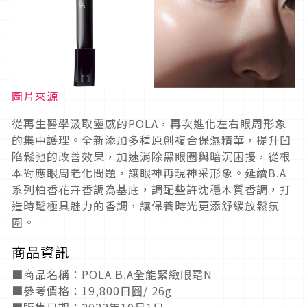
圖片來源
從再生醫學汲取靈感的POLA，再次進化左右眼周形象
的集中護理。全新添加多種原創複合保濕精華，提升凹
陷鬆弛的改善效果，加速消除黑眼圈與暗沉困擾，從根
本對應眼周老化問題，讓眼神再現神采形象。延續B.A
系列柏香花卉香調為基底，調配些許沈穩木質香調，打
造時髦極具魅力的香調，讓保養時光更添舒緩放鬆氛
圍。
商品資訊
■商品名稱：POLA B.A全能緊緻眼霜N
■參考價格：19,800日圓/ 26g
■販售日期：2022年10月1日