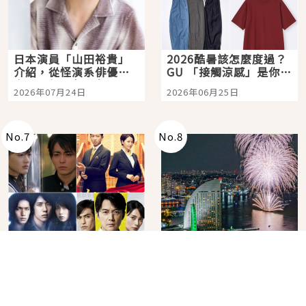
日本演員「山田裕貴」
2026酷暑該怎麼度過？
介紹，從怪演系俳優走
GU 「接觸涼感」是你的
向國民級日劇主角
夏日救星
2026年07月24日
2026年06月25日
No.
7
No.
8
回顧大師經典！東野圭
在飯店裡看日本夏季花
吾原作改編的10部日本
火大會！星野集團煙火
影視作品推薦
景觀飯店6選，讓你不用
2026年07月28日
2026年07月25日
人擠人悠閒欣賞