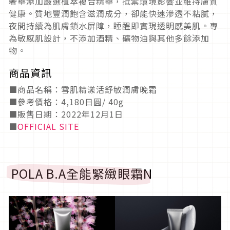
奢華添加嚴選植萃複合精華，抵禦環境影響並維持膚質
健康。質地豐潤飽含滋潤成分，卻能快速滲透不粘膩，
夜間持續為肌膚鎖水屏障，睡醒即實現透明感美肌。專
為敏感肌設計，不添加酒精、礦物油與其他多餘添加
物。
商品資訊
■商品名稱：雪肌精漾活舒敏潤膚晚霜
■參考價格：4,180日圓/ 40g
■販售日期：2022年12月1日
■
OFFICIAL SITE
POLA B.A全能緊緻眼霜N