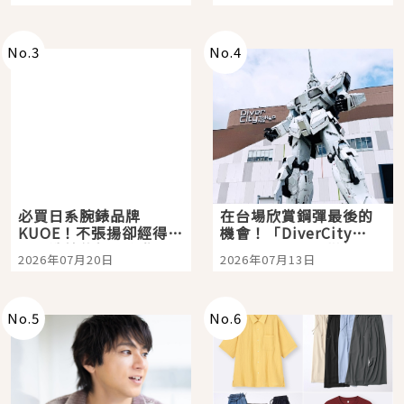
開幕 OMOKADO 店3分
即達
No.
3
No.
4
必買日系腕錶品牌
在台場欣賞鋼彈最後的
KUOE！不張揚卻經得起
機會！「DiverCity
時間洗鍊的經典之作五
Tokyo Plaza」搭船、
2026年07月20日
2026年07月13日
選
購物、美食及夜景，一
次全體驗
No.
5
No.
6