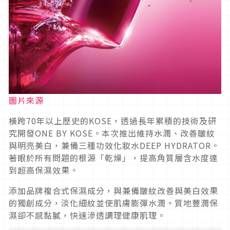
圖片來源
橫跨70年以上歷史的KOSE，透過長年累積的技術及研
究開發ONE BY KOSE。本次推出維持水潤、改善皺紋
與明亮美白，兼備三種功效化妝水DEEP HYDRATOR。
著眼於所有問題的根源「乾燥」，提高角質層含水度達
到超高保濕效果。
添加品牌複合式保濕成分，與兼備皺紋改善與美白效果
的獨創成分，淡化細紋並使肌膚膨彈水潤。質地豐潤保
濕卻不感黏膩，快速滲透調理健康肌理。