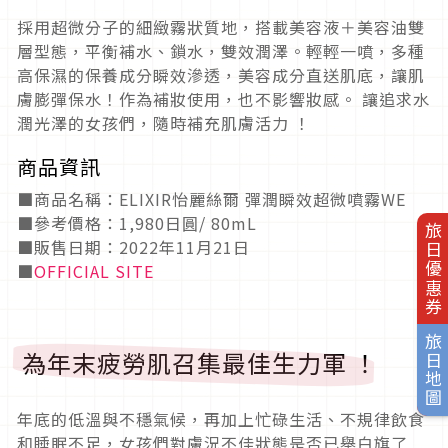
採用超微分子的細緻霧狀質地，搭載美容液＋美容油雙
層型態，平衡補水、鎖水，雙效潤澤。輕輕一噴，多種
高保濕的保養成分瞬效滲透，美容成分直送肌底，讓肌
膚膨彈保水！作為補妝使用，也不影響妝感。 讓追求水
潤光澤的女孩們，隨時補充肌膚活力 ！
商品資訊
■商品名稱：ELIXIR怡麗絲爾 彈潤瞬效超微噴霧WE
■參考價格：1,980日圓/ 80mL
旅日優惠券
■販售日期：2022年11月21日
■
OFFICIAL SITE
旅日地圖
為年末疲勞肌召集最佳生力軍 ！
年底的低溫與不穩氣候，再加上忙碌生活、不規律飲食
和睡眠不足，女孩們對膚況不佳狀態是否已舉白旗了