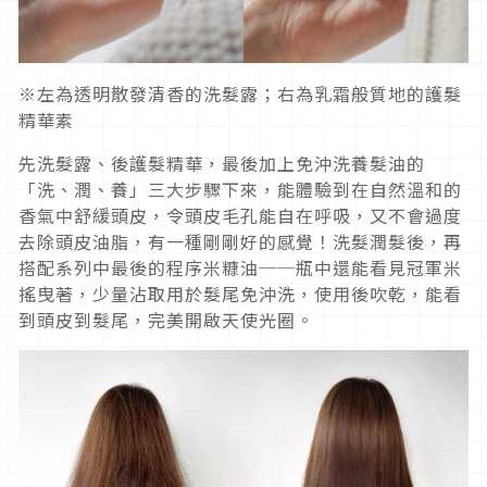
※左為透明散發清香的洗髮露；右為乳霜般質地的護髮
精華素
先洗髮露、後護髮精華，最後加上免沖洗養髮油的
「洗、潤、養」三大步驟下來，能體驗到在自然溫和的
香氣中舒緩頭皮，令頭皮毛孔能自在呼吸，又不會過度
去除頭皮油脂，有一種剛剛好的感覺！洗髮潤髮後，再
搭配系列中最後的程序米糠油──瓶中還能看見冠軍米
搖曳著，少量沾取用於髮尾免沖洗，使用後吹乾，能看
到頭皮到髮尾，完美開啟天使光圈。