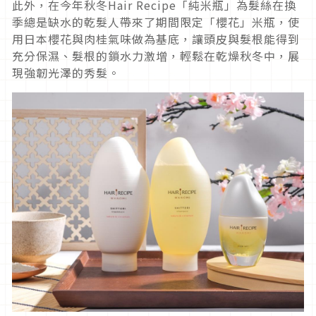
此外，在今年秋冬Hair Recipe「純米瓶」為髮絲在換
季總是缺水的乾髮人帶來了期間限定「櫻花」米瓶，使
用日本櫻花與肉桂氣味做為基底，讓頭皮與髮根能得到
充分保濕、髮根的鎖水力激增，輕鬆在乾燥秋冬中，展
現強韌光澤的秀髮。