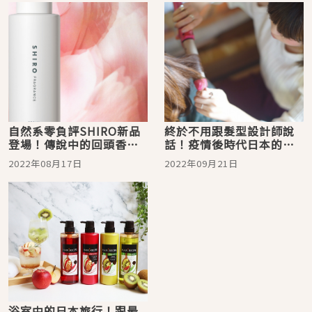
自然系零負評SHIRO新品
終於不用跟髮型設計師說
登場！傳說中的回頭香
話！疫情後時代日本的
「牡丹護髮乳」輕鬆自帶
「無對話剪髮」熱門現象
2022年08月17日
2022年09月21日
天使光
浴室中的日本旅行！跟最