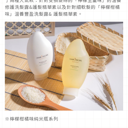
修護洗髮露&護髮精華素以及針對細軟髮的「檸檬柑橘
味」溫養豐盈洗髮露& 護髮精華素。
※檸檬柑橘味純米瓶系列