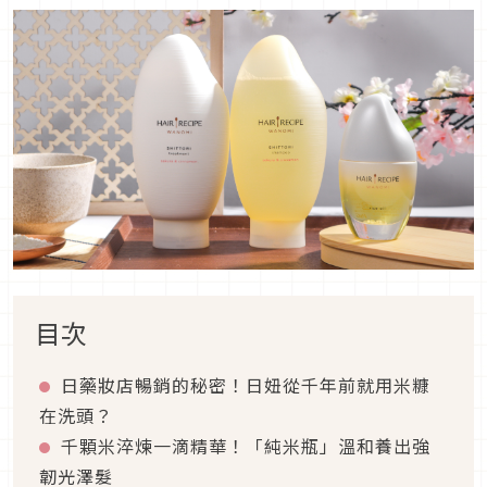
目次
日藥妝店暢銷的秘密！日妞從千年前就用米糠
在洗頭？
千顆米淬煉一滴精華！「純米瓶」溫和養出強
韌光澤髮