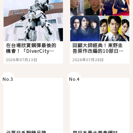
在台場欣賞鋼彈最後的
回顧大師經典！東野圭
機會！「DiverCity
吾原作改編的10部日本
Tokyo Plaza」搭船、
影視作品推薦
2026年07月13日
2026年07月28日
購物、美食及夜景，一
次全體驗
No.
3
No.
4
必買日系腕錶品牌
用日本最大美食網站