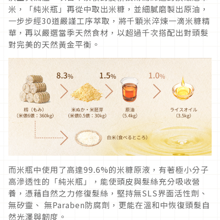
米，「純米瓶」再從中取出米糠，並細膩磨製出原油，
一步步經30道嚴謹工序萃取，將千顆米淬煉一滴米糠精
華，再以嚴選當季天然食材，以超過千次搭配出對頭髮
對完美的天然黃金平衡。
而米瓶中使用了高達99.6%的米糠原液，有著極小分子
高滲透性的「純米瓶」，能使頭皮與髮絲充分吸收營
養，憑藉自然之力修復髮絲，堅持無SLS界面活性劑、
無矽靈、 無Paraben防腐劑，更能在溫和中恢復頭髮自
然光澤與韌度。