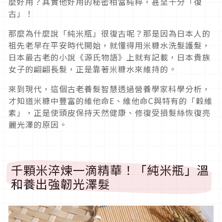
麼好用？其實他好用的秘密相當純粹，甚至十分「復
古」！
那麼為什麼說「純米瓶」很復古呢？那是因為日本人的
祖先老早在平安時代開始，就懂得用米糠水洗髮護髮，
日本最古老的小說《源氏物語》上就有記載，日本貴族
女子的翩翩長髮，正是靠著米糠水來維持的。
來到現代，這個古老養髮智慧透過營養學家科學分析，
才知道米糠中豐富的維他命E、維他命C與特有的「穀維
素」，正是使頭皮保持天然健康、修復受損髮絲恢復亮
麗光澤的原因。
千顆米淬煉一滴精華！「純米瓶」溫
和養出強韌光澤髮