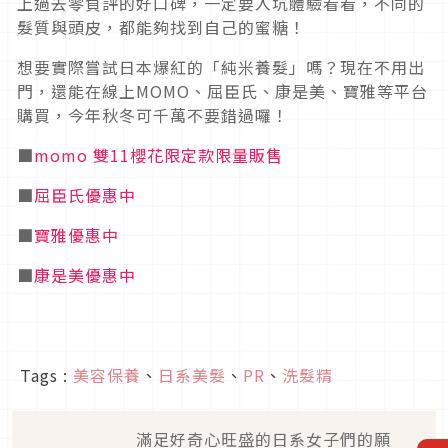
上過去零負評的好口碑，一定要入坑體驗看看，不同的
髮質與頭皮，都能夠找到自己的蜜糖！
想要實際嘗試日本爆紅的「純米養髮」嗎？現在不用出
門，還能在線上MOMO、屈臣氏、康是美、寶雅等平台
購買，今年秋冬可千萬不要錯過囉！
■
momo 雙11櫻花限定款限量販售
■
屈臣氏優惠中
■
寶雅優惠中
■
康是美優惠中
Tags :
美容保養
、
日系美髮
、
PR
、
洗髮精
滿足好奇心旺盛的日系女子們的願