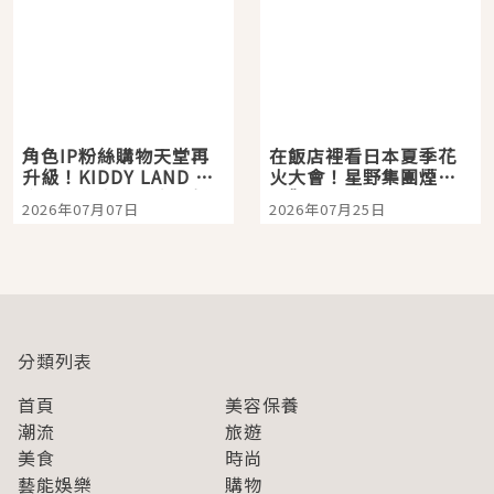
角色IP粉絲購物天堂再
在飯店裡看日本夏季花
升級！KIDDY LAND 原
火大會！星野集團煙火
宿店吉伊卡哇迎客，新
景觀飯店6選，讓你不用
2026年07月07日
2026年07月25日
開幕 OMOKADO 店3分
人擠人悠閒欣賞
即達
分類列表
首頁
美容保養
潮流
旅遊
美食
時尚
藝能娛樂
購物