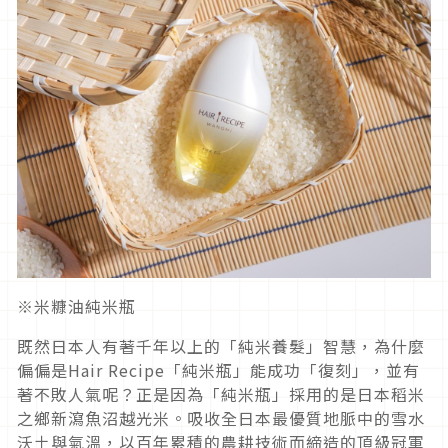
※米糠油純米瓶
既然日本人有著千年以上的「純米養髮」智慧，為什麼
偏偏是Hair Recipe「純米瓶」能成功「復刻」，並有
著不敗人氣呢？正是因為「純米瓶」採用的是日本稻米
之鄉新瀉魚沼越光米。吸收全日本最優質地脈中的雪水
沃土與氣溫，以百年累積的農耕技術而締造的頂級冠軍