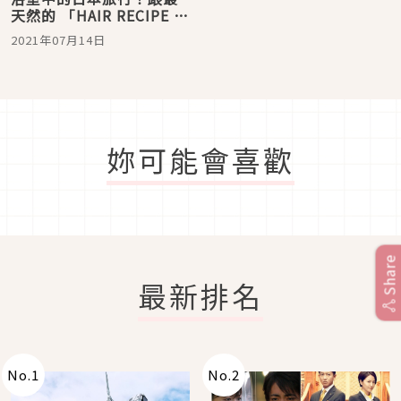
天然的 「HAIR RECIPE 髮
的料理」一起打造極致療
2021年07月14日
癒的美好儀式
妳可能會喜歡
Share
最新排名
No.
1
No.
2