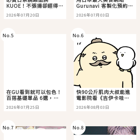
KUOE！不張揚卻經得起
Gurunavi 客製化預約九
時間洗鍊的經典之作五
大都市餐廳，打造專屬
2026年07月20日
2026年07月03日
選
美食體驗！
No.
5
No.
6
在GU看到就可以包色！
快90公斤肌肉大叔能進
百搭基礎單品 6選，閉
電影院看《吉伊卡哇》
眼全收也不心疼
嗎？日本重金屬樂團
2026年07月25日
2026年08月03日
「打首」會長與nagano
老師一同給出了答案
No.
7
No.
8