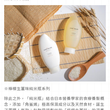
※檸檬生薑味純米瓶系列
除此之外，「純米瓶」結合日本營養學家的食療養髮概
念，添加「角鯊烯」極高保濕成分以及天然食材，誕生
了兩種人氣款：針對受損髮絲的「檸檬生薑味」的溫養