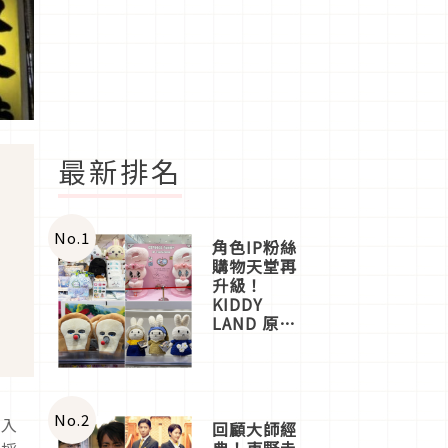
最新排名
No.
1
角色IP粉絲
購物天堂再
升級！
KIDDY
LAND 原宿
店吉伊卡哇
迎客，新開
幕
OMOKADO
店3分即達
No.
2
從入
回顧大師經
典！東野圭