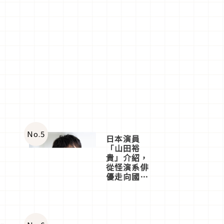
No.
5
日本演員
「山田裕
貴」介紹，
從怪演系俳
優走向國民
級日劇主角
場