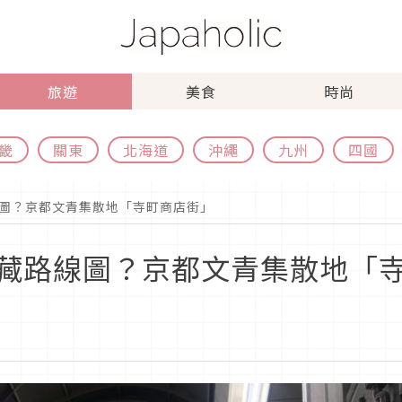
旅遊
美食
時尚
畿
關東
北海道
沖繩
九州
四國
圖？京都文青集散地「寺町商店街」
藏路線圖？京都文青集散地「