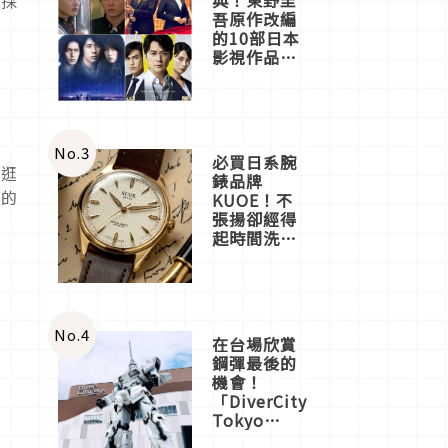
，採
吾原作改編
的10部日本
影視作品推
薦
No.
3
必買日系腕
以逛
錶品牌
放的
KUOE！不
張揚卻經得
溫
起時間洗鍊
的經典之作
五選
No.
4
在台場欣賞
鋼彈最後的
機會！
「DiverCity
Tokyo
Plaza」搭