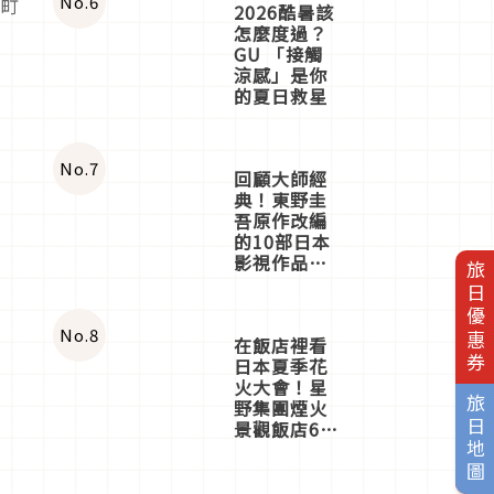
No.
6
源町
2026酷暑該
怎麼度過？
GU 「接觸
涼感」是你
的夏日救星
No.
7
回顧大師經
典！東野圭
吾原作改編
旅日優惠券
的10部日本
影視作品推
薦
No.
8
在飯店裡看
日本夏季花
旅日地圖
火大會！星
野集團煙火
景觀飯店6
選，讓你不