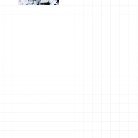
船、購物、
美食及夜
景，一次全
體驗