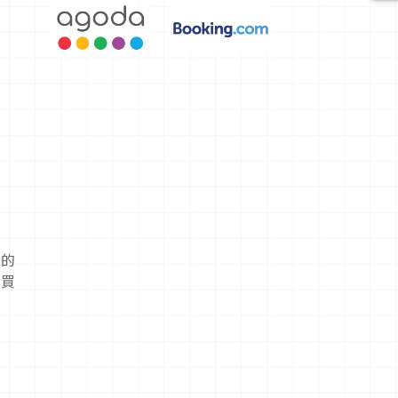
用人擠人悠
閒欣賞
本的
以買