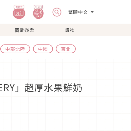
繁體中文
藝能娛樂
購物
中部北陸
中國
東北
KERY」超厚水果鮮奶