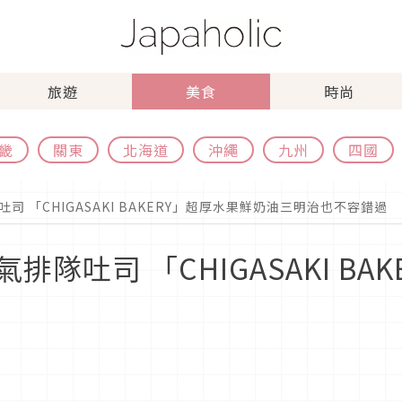
旅遊
美食
時尚
畿
關東
北海道
沖繩
九州
四國
 「CHIGASAKI BAKERY」超厚水果鮮奶油三明治也不容錯過
隊吐司 「CHIGASAKI BA