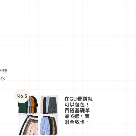
岩鹽
邊水
No.
5
在GU看到就
可以包色！
百搭基礎單
品 6選，閉
眼全收也不
心疼