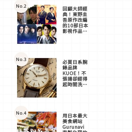
體驗
No.
2
回顧大師經
典！東野圭
吾原作改編
的10部日本
影視作品推
薦
No.
3
必買日系腕
錶品牌
KUOE！不
張揚卻經得
起時間洗鍊
的經典之作
五選
No.
4
用日本最大
美食網站
Gurunavi