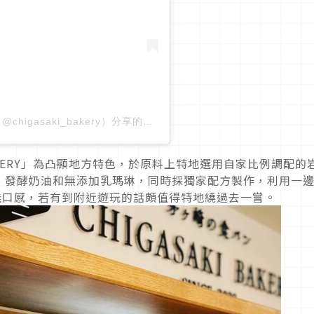
CHIGASAKIBAKERY/茅ヶ崎ベーカリー（@chigasaki_bakery）分享的貼文
BAKERY」為凸顯地方特色，於原料上特地選用自家比例調配的
、發酵奶油和無添加乳瑪琳，同時採獨家配方製作，利用一
佳口感，若有到附近遊玩的話頗值得特地繞過去一嘗。