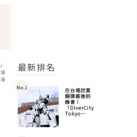
最新排名
Y」
奶油
「海
No.
1
在台場欣賞
鋼彈最後的
機會！
「DiverCity
Tokyo
Plaza」搭
船、購物、
美食及夜
景，一次全