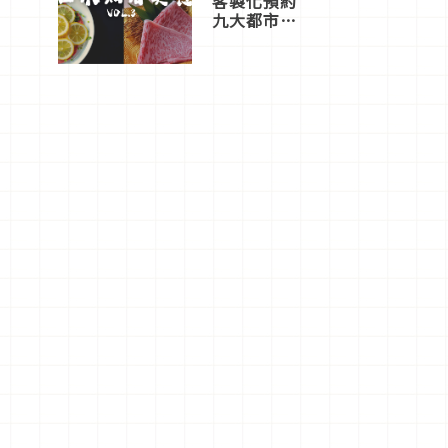
客製化預約
九大都市餐
廳，打造專
屬美食體
驗！