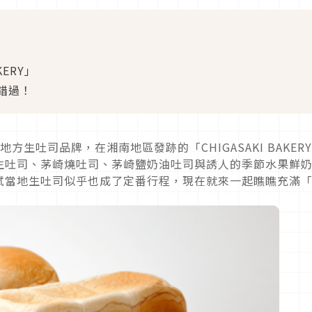
KERY」
錯過！
生吐司品牌，在湘南地區發跡的「CHIGASAKI BAKER
生吐司、茅崎燒吐司、茅崎鹽奶油吐司與誘人的季節水果鮮
試當地生吐司似乎也成了定番行程，現在就來一起瞧瞧充滿