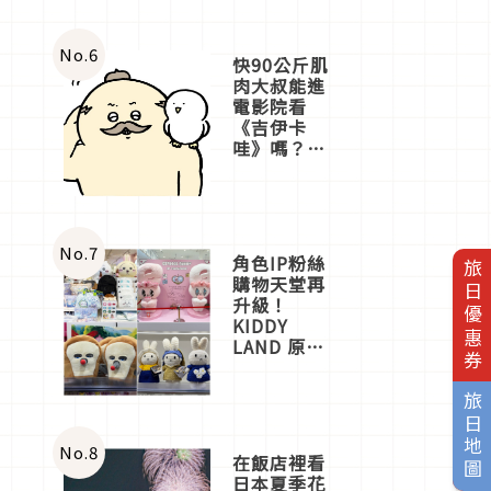
No.
6
快90公斤肌
肉大叔能進
電影院看
《吉伊卡
哇》嗎？日
本重金屬樂
團「打首」
會長與
nagano老師
一同給出了
No.
7
角色IP粉絲
旅日優惠券
答案
購物天堂再
升級！
KIDDY
LAND 原宿
店吉伊卡哇
迎客，新開
旅日地圖
幕
OMOKADO
店3分即達
No.
8
在飯店裡看
日本夏季花