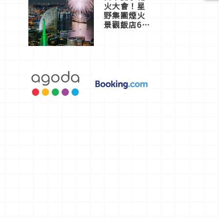
火大會！星
野集團煙火
景觀飯店6
選，讓你不
用人擠人悠
閒欣賞