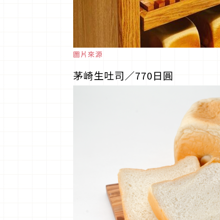
圖片來源
茅崎生吐司／770日圓