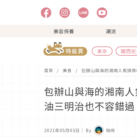
美容保養
潮流
東京
關西近
首頁
美食
包辦山與海的湘南人氣排隊吐司
包辦山與海的湘南人氣排
油三明治也不容錯過
2021年05月03日
｜ By
咪呀