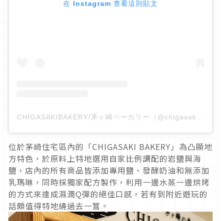
在 Instagram 查看這則貼文
CHIGASAKIBAKERY/茅ヶ崎ベーカリー（@chigasaki_bakery）分享的貼文
位於茅崎住宅區內的「CHIGASAKI BAKERY」為凸顯地
方特色，於原料上特地選用自家比例調配的岩鹽與海
鹽，店內的所有商品皆添加專用鹽、發酵奶油和無添加
乳瑪琳，同時採獨家配方製作，利用一邊水蒸一邊烘烤
的方式來達成濕潤Q彈的絕佳口感，若有到附近遊玩的
話頗值得特地繞過去一嘗。