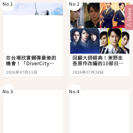
No.
1
No.
2
Share
在台場欣賞鋼彈最後的
回顧大師經典！東野圭
機會！「DiverCity
吾原作改編的10部日本
Tokyo Plaza」搭船、
影視作品推薦
2026年07月13日
2026年07月28日
購物、美食及夜景，一
次全體驗
No.
3
No.
4