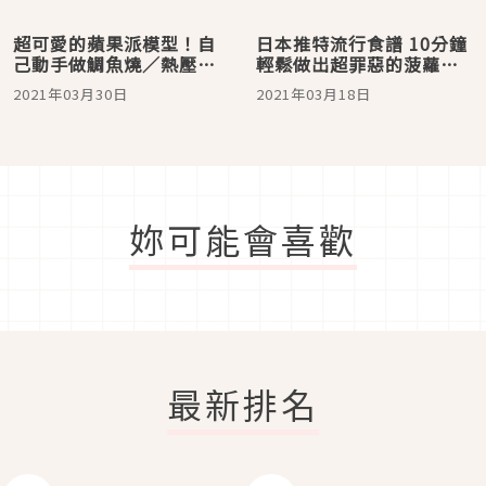
超可愛的蘋果派模型！自
日本推特流行食譜 10分鐘
己動手做鯛魚燒／熱壓吐
輕鬆做出超罪惡的菠蘿吐
司
司！
2021年03月30日
2021年03月18日
妳可能會喜歡
最新排名