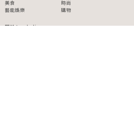
美食
時尚
藝能娛樂
購物
關於Japaholic
關於我們
免責事項
寫手招募
Japaholic Girls招募
廣告、合作洽談
關鍵字列表
お問い合わせ
看看更多有關Japaholic！