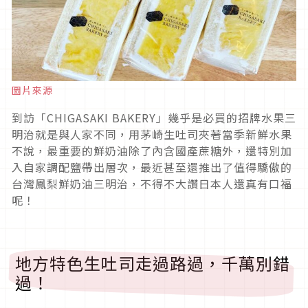
圖片來源
到訪「CHIGASAKI BAKERY」幾乎是必買的招牌水果三
明治就是與人家不同，用茅崎生吐司夾著當季新鮮水果
不說，最重要的鮮奶油除了內含國產蔗糖外，還特別加
入自家調配鹽帶出層次，最近甚至還推出了值得驕傲的
台灣鳳梨鮮奶油三明治，不得不大讚日本人還真有口福
呢！
地方特色生吐司走過路過，千萬別錯
過！