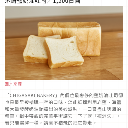
茅崎鹽奶油吐司／1,200日圓
圖片來源
「CHIGASAKI BAKERY」內價位最奢侈的鹽奶油吐司卻
也是最早被搶購一空的口味，怎能抵擋利用岩鹽、海鹽
和大量發酵奶油蹦撞出的美妙滋味，一口嘗盡山與海的
精華，鹹中帶甜的完美平衡讓它一下子就「被消失」，
若只能選擇一種，請毫不猶豫的把它帶走。