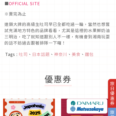
■
OFFICIAL SITE
※賣完為止
連鎖大牌的高級生吐司早已全都吃過一輪，當然也想嘗
試充滿地方特色的品牌看看，尤其是這裡的水果鮮奶油
三明治，吃了就知道跟別人不一樣，有機會到湘南玩耍
的話不妨過去跟著排隊一下囉！
Tags :
吐司
、
日本話題
、
神奈川
、
美食
、
麵包
優惠券
旅日優惠券