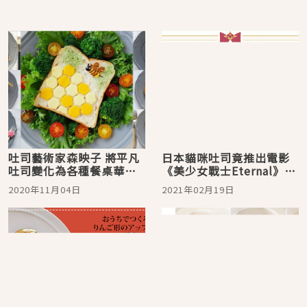
吐司藝術家森映子 將平凡
日本貓咪吐司竟推出電影
吐司變化為各種餐桌華麗
《美少女戰士Eternal》版
美食
「露娜吐司」！另外台灣
2020年11月04日
2021年02月19日
貓咪吐司也已開放單片裝
限定口味宅配囉