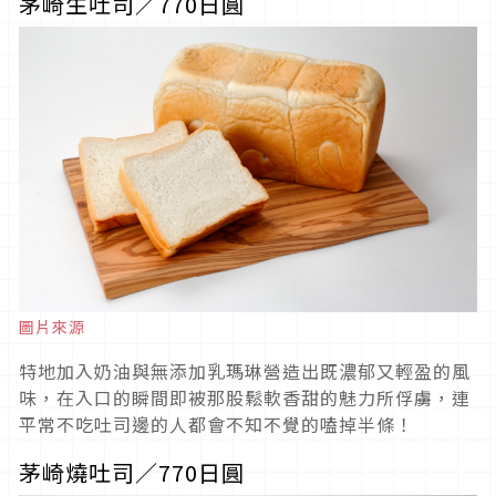
茅崎生吐司／770日圓
圖片來源
特地加入奶油與無添加乳瑪琳營造出既濃郁又輕盈的風
味，在入口的瞬間即被那股鬆軟香甜的魅力所俘虜，連
平常不吃吐司邊的人都會不知不覺的嗑掉半條！
茅崎燒吐司／770日圓