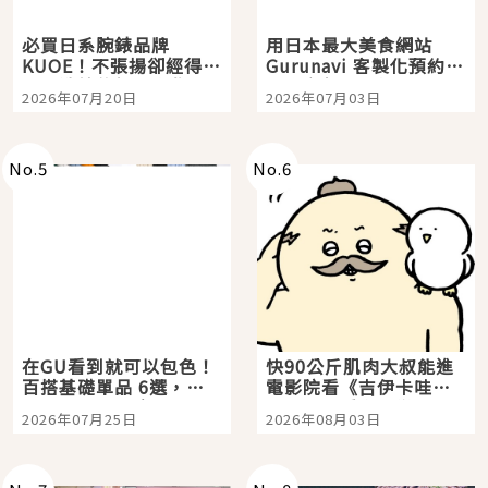
必買日系腕錶品牌
用日本最大美食網站
KUOE！不張揚卻經得起
Gurunavi 客製化預約九
時間洗鍊的經典之作五
大都市餐廳，打造專屬
2026年07月20日
2026年07月03日
選
美食體驗！
No.
5
No.
6
在GU看到就可以包色！
快90公斤肌肉大叔能進
百搭基礎單品 6選，閉
電影院看《吉伊卡哇》
眼全收也不心疼
嗎？日本重金屬樂團
2026年07月25日
2026年08月03日
「打首」會長與nagano
老師一同給出了答案