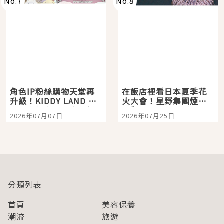
No.
7
No.
8
角色IP粉絲購物天堂再
在飯店裡看日本夏季花
升級！KIDDY LAND 原
火大會！星野集團煙火
宿店吉伊卡哇迎客，新
景觀飯店6選，讓你不用
2026年07月07日
2026年07月25日
開幕 OMOKADO 店3分
人擠人悠閒欣賞
即達
分類列表
首頁
美容保養
潮流
旅遊