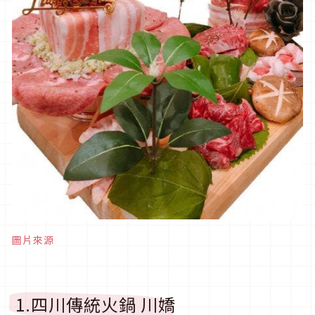
圖片來源
1.四川傳統火鍋 川嬌