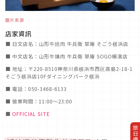
圖片來源
店家資訊
■ 日文店名：山形牛焼肉 牛兵衛 草庵 そごう横浜店
■ 中文店名：山形牛燒肉 牛兵衛 草庵 SOGO橫濱店
■ 地址：〒220-8510神奈川県横浜市西区高島2-18-1
そごう横浜店10Fダイニングパーク横浜
■ 電話：050-3468-6133
■ 營業時間：11:00～23:00
■
OFFICIAL SITE
旅日優惠券