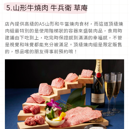
5.山形牛燒肉 牛兵衛 草庵
店內提供高級的A5山形和牛當燒肉食材，而這道頂級燒
肉組最特別的是使用階梯狀的容器來盛裝肉品，食用時
建議由下吃到上，吃完時保證感到滿滿的幸福感，不管
是視覺和味覺都能充分被滿足。頂級燒肉組是限定販售
的，想品嚐的朋友得事前預約唷！