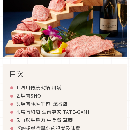
目次
1.四川傳統火鍋 川嬌
2.燒肉SHO
3.燒肉薩摩牛旬 澀谷店
4.馬肉和酒 生肉專家 TATE-GAMI
5.山形牛燒肉 牛兵衛 草庵
浮誇擺盤衝擊你的視覺及味覺