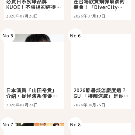
必買日系腕錶品牌
在台場欣賞鋼彈最後的
KUOE！不張揚卻經得起
機會！「DiverCity
時間洗鍊的經典之作五
Tokyo Plaza」搭船、
2026年07月20日
2026年07月13日
選
購物、美食及夜景，一
次全體驗
No.
5
No.
6
日本演員「山田裕貴」
2026酷暑該怎麼度過？
介紹，從怪演系俳優走
GU 「接觸涼感」是你的
向國民級日劇主角
夏日救星
2026年07月24日
2026年06月25日
No.
7
No.
8