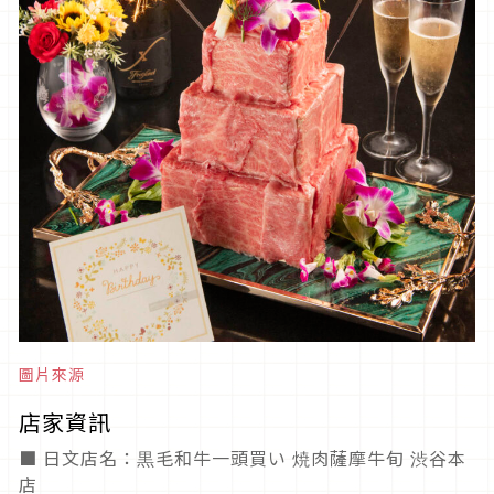
圖片來源
店家資訊
■ 日文店名：黒毛和牛一頭買い 焼肉薩摩牛旬 渋谷本
店