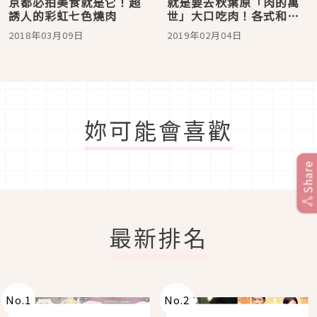
京都必拍美食就是它！超
就是要去秋葉原「肉的萬
誘人的彩虹七色燒肉
世」大口吃肉！各式和牛
燒肉、漢堡應有盡有
2018年03月09日
2019年02月04日
妳可能會喜歡
Share
最新排名
No.
1
No.
2