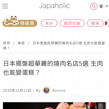
繁
東京
關西近畿
關東
首頁
美食
日本擺盤超華麗的燒肉名店5選 生肉也能變蛋
糕？
日本擺盤超華麗的燒肉名店5選 生肉
也能變蛋糕？
2020年11月12日
｜ By
Bonnie