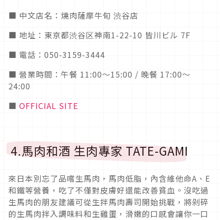
■ 中文店名：燒肉薩摩牛旬 渋谷店
■ 地址：東京都渋谷区神南1-22-10 皆川ビル 7F
■ 電話：050-3159-3444
■ 營業時間：午餐 11:00〜15:00 / 晚餐 17:00～
24:00
■
OFFICIAL SITE
4.馬肉和酒 生肉專家 TATE-GAMI
來日本別忘了品嚐生馬肉，馬肉低脂，內含維他命A、E
和鐵等營養，吃了不僅對皮膚好還能改善貧血。沒吃過
生馬肉的朋友建議可從生拌馬肉壽司開始挑戰，將剁碎
的生馬肉拌入調味料和生雞蛋，滑嫩的口感會讓你一口