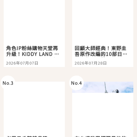
角色IP粉絲購物天堂再
回顧大師經典！東野圭
升級！KIDDY LAND 原
吾原作改編的10部日本
宿店吉伊卡哇迎客，新
影視作品推薦
2026年07月07日
2026年07月28日
開幕 OMOKADO 店3分
即達
No.
3
No.
4