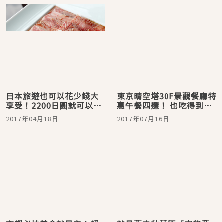
日本旅遊也可以花少錢大
東京晴空塔30F景觀餐廳特
享受！2200日圓就可以享
惠午餐四選！ 也吃得到敘
受敘敘苑燒肉？！
敘苑燒肉！
2017年04月18日
2017年07月16日