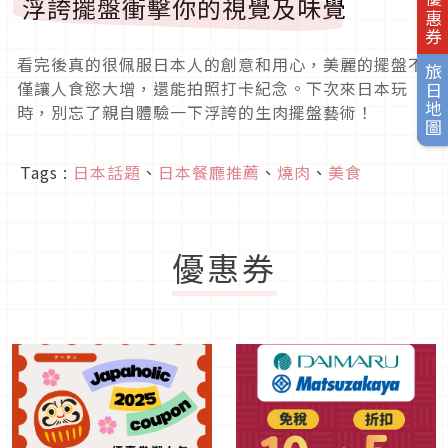
浮誇擺盤衝擊你的視覺及味覺
看完後真的很佩服日本人的創意和用心，美麗的擺盤不
旅日地圖
僅讓人食慾大增，還能拍照打卡紀念。下次來日本玩
時，別忘了親自體驗一下浮誇的生肉擺盤藝術！
Tags :
日本話題
、
日本餐廳推薦
、
燒肉
、
美食
優惠券