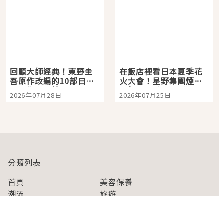
回顧大師經典！東野圭
在飯店裡看日本夏季花
吾原作改編的10部日本
火大會！星野集團煙火
影視作品推薦
景觀飯店6選，讓你不用
2026年07月28日
2026年07月25日
人擠人悠閒欣賞
分類列表
首頁
美容保養
潮流
旅遊
美食
時尚
藝能娛樂
購物