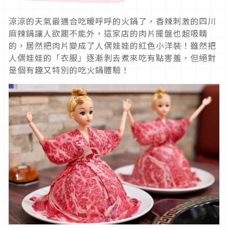
涼涼的天氣最適合吃暖呼呼的火鍋了，香辣刺激的四川
麻辣鍋讓人欲罷不能外，這家店的肉片擺盤也超吸睛
的，居然把肉片變成了人偶娃娃的紅色小洋裝！雖然把
人偶娃娃的「衣服」逐漸剝去煮來吃有點害羞，但絕對
是個有趣又特別的吃火鍋體驗！