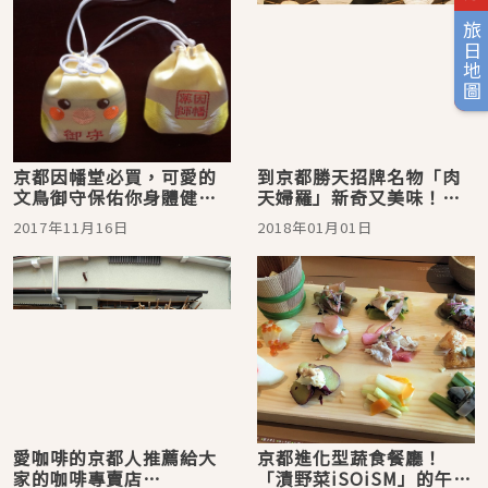
旅日地圖
京都因幡堂必買，可愛的
到京都勝天招牌名物「肉
文鳥御守保佑你身體健
天婦羅」新奇又美味！就
康！
來這裡大口喝酒吃肉！
2017年11月16日
2018年01月01日
愛咖啡的京都人推薦給大
京都進化型蔬食餐廳！
家的咖啡專賣店
「漬野菜iSOiSM」的午餐