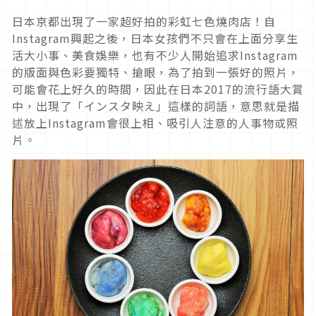
日本京都出現了一家超好拍的彩虹七色燒肉店！自
Instagram興起之後，日本女孩們不只會在上面分享生
活大小事、美食娛樂，也有不少人開始追求Instagram
的版面與色彩要獨特、搶眼，為了拍到一張好的照片，
可能會花上好久的時間，因此在日本2017的流行語大賞
中，出現了「インスタ映え」這樣的詞語，意思就是描
述放上Instagram會很上相、吸引人注意的人事物或照
片。