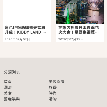
角色IP粉絲購物天堂再
在飯店裡看日本夏季花
升級！KIDDY LAND 原
火大會！星野集團煙火
宿店吉伊卡哇迎客，新
景觀飯店6選，讓你不用
2026年07月07日
2026年07月25日
開幕 OMOKADO 店3分
人擠人悠閒欣賞
即達
分類列表
首頁
美容保養
潮流
旅遊
美食
時尚
藝能娛樂
購物