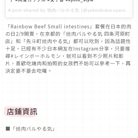
A post shared by
焼肉バルやる気
(@yakinikubaruyaruki) on
「Rainbow Beef Small intestines」套餐在日本的肉
の日2/9開賣，在京都的「焼肉バルやる気 四条河原町
店」和「先斗町焼肉やる気」都可以吃到，因為話題性
十足，已經有不少日本網友在Instagram分享，只要搜
尋#レインボーホルモン，就可以看到不少照片和影
片，喜歡吃燒肉和拍照的女孩們不妨可以參考一下，再
決定要不要去吃囉。
店鋪資訊
■「焼肉バルやる気」