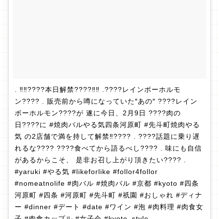
. ‼️‼️????本日解禁????‼️‼️ .????レインボーホルモ
ン???? . 販売前から噂になっていた″あの″ ????レイン
ボーホルモン????が 遂に今日、2月9日 ????肉の
日????に #焼肉バルやる気四条河原町 #先斗町焼肉やる
気 の2店舗で満を持して解禁‼️???? . ????話題に乗り遅
れるな???? ????食べてから語るべし???? . 味にも自信
があるからこそ、 是非お召し上がり頂きたい???? .
#yaruki #やる気 #likeforlike #follor4follor
#nomeatnolife #肉バル #焼肉バル #京都 #kyoto #四条
河原町 #四条 #河原町 #先斗町 #祇園 #おしゃれ #ディナ
ー #dinner #デート #date #ワイン #泡 #肉料理 #肉食女
子 #肉食カップル #女子会 #kyoto_style