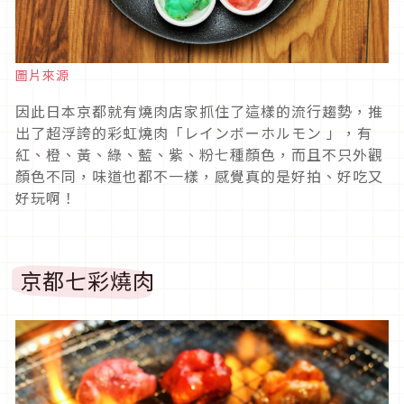
圖片來源
因此日本京都就有燒肉店家抓住了這樣的流行趨勢，推
出了超浮誇的彩虹燒肉「レインボーホルモン 」，有
紅、橙、黃、綠、藍、紫、粉七種顏色，而且不只外觀
顏色不同，味道也都不一樣，感覺真的是好拍、好吃又
好玩啊！
京都七彩燒肉