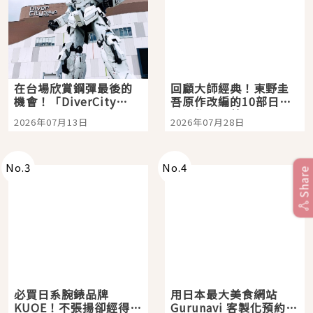
在台場欣賞鋼彈最後的
回顧大師經典！東野圭
機會！「DiverCity
吾原作改編的10部日本
Tokyo Plaza」搭船、
影視作品推薦
2026年07月13日
2026年07月28日
購物、美食及夜景，一
次全體驗
No.
3
No.
4
Share
必買日系腕錶品牌
用日本最大美食網站
KUOE！不張揚卻經得起
Gurunavi 客製化預約九