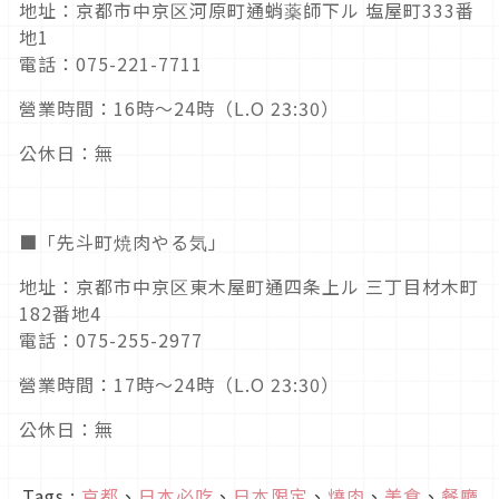
地址：京都市中京区河原町通蛸薬師下ル 塩屋町333番
地1
電話：075-221-7711
營業時間：16時～24時（L.O 23:30）
公休日：無
■「先斗町焼肉やる気」
地址：京都市中京区東木屋町通四条上ル 三丁目材木町
182番地4
電話：075-255-2977
營業時間：17時～24時（L.O 23:30）
公休日：無
Tags :
京都
、
日本必吃
、
日本限定
、
燒肉
、
美食
、
餐廳