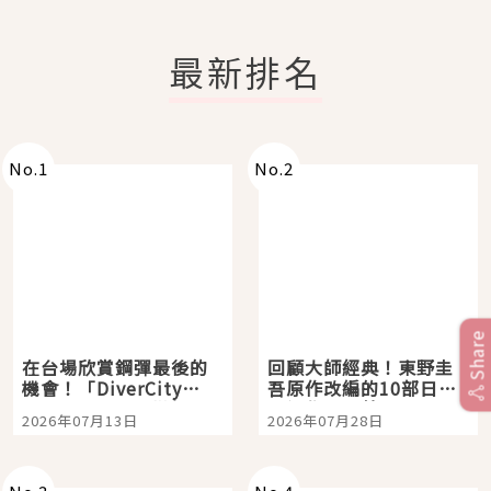
最新排名
No.
1
No.
2
Share
在台場欣賞鋼彈最後的
回顧大師經典！東野圭
機會！「DiverCity
吾原作改編的10部日本
Tokyo Plaza」搭船、
影視作品推薦
2026年07月13日
2026年07月28日
購物、美食及夜景，一
次全體驗