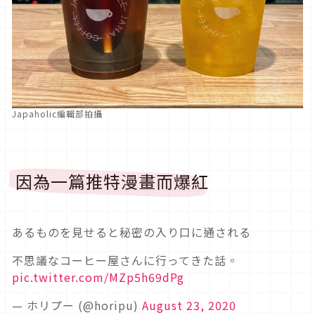
Japaholic編輯部拍攝
因為一篇推特漫畫而爆紅
あるものを見せると秘密の入り口に通される
不思議なコーヒー屋さんに行ってきた話。
pic.twitter.com/MZp5h69dPg
— ホリプー (@horipu)
August 23, 2020