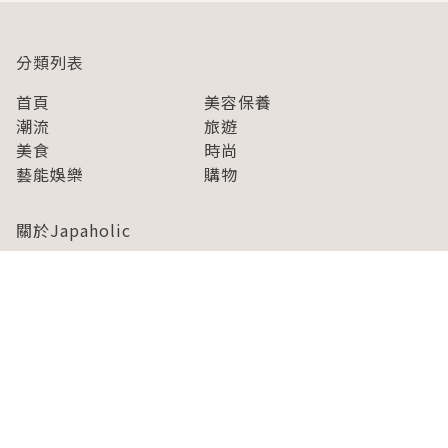
分類列表
首頁
美容保養
潮流
旅遊
美食
時尚
藝能娛樂
購物
關於Japaholic
關於我們
免責事項
寫手招募
Japaholic Girls招募
廣告、合作洽談
關鍵字列表
お問い合わせ