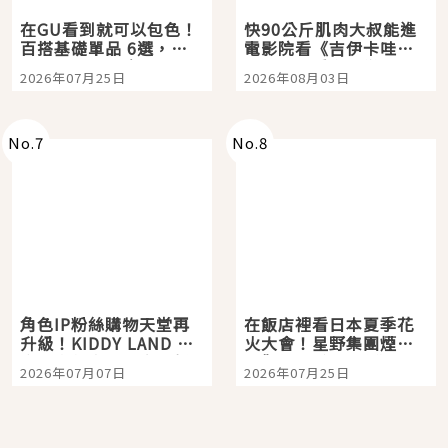
在GU看到就可以包色！
快90公斤肌肉大叔能進
百搭基礎單品 6選，閉
電影院看《吉伊卡哇》
眼全收也不心疼
嗎？日本重金屬樂團
2026年07月25日
2026年08月03日
「打首」會長與nagano
老師一同給出了答案
No.
7
No.
8
角色IP粉絲購物天堂再
在飯店裡看日本夏季花
升級！KIDDY LAND 原
火大會！星野集團煙火
宿店吉伊卡哇迎客，新
景觀飯店6選，讓你不用
2026年07月07日
2026年07月25日
開幕 OMOKADO 店3分
人擠人悠閒欣賞
即達