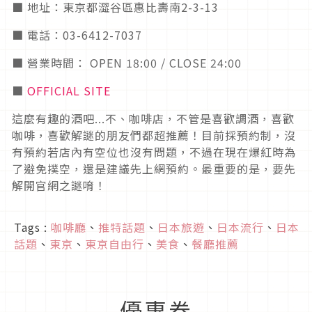
■ 地址：東京都澀谷區惠比壽南2-3-13
■ 電話：03-6412-7037
■ 營業時間： OPEN 18:00 / CLOSE 24:00
■
OFFICIAL SITE
這麼有趣的酒吧...不、咖啡店，不管是喜歡調酒，喜歡
咖啡，喜歡解謎的朋友們都超推薦！目前採預約制，沒
有預約若店內有空位也沒有問題，不過在現在爆紅時為
了避免撲空，還是建議先上網預約。最重要的是，要先
解開官網之謎唷！
Tags :
咖啡廳
、
推特話題
、
日本旅遊
、
日本流行
、
日本
話題
、
東京
、
東京自由行
、
美食
、
餐廳推薦
優惠券