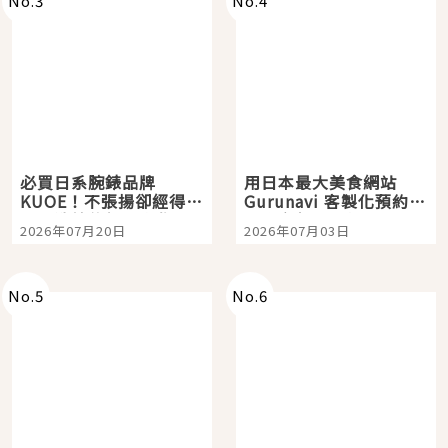
No.
3
No.
4
必買日系腕錶品牌
用日本最大美食網站
KUOE！不張揚卻經得起
Gurunavi 客製化預約九
時間洗鍊的經典之作五
大都市餐廳，打造專屬
2026年07月20日
2026年07月03日
選
美食體驗！
No.
5
No.
6