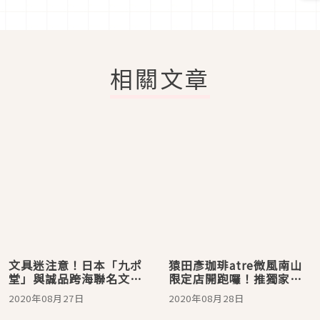
相關文章
文具迷注意！日本「九ポ
猿田彥珈琲atre微風南山
堂」與誠品跨海聯名文
限定店開跑囉！推獨家台
具，咖啡口味墨水、隱形
東鹿野紅烏龍「咖啡茶」
2020年08月27日
2020年08月28日
墨水逾400種特色墨水9月
開展