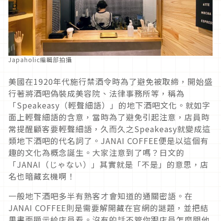
Japaholic編輯部拍攝
美國在1920年代施行禁酒令時為了避免被取締，開始盛
行著將酒吧偽裝成美容院、法律事務所等，稱為
「Speakeasy（輕聲細語）」的地下酒吧文化。就如字
面上輕聲細語的含意，當時為了避免引起注意，店員時
常提醒顧客要輕聲細語，久而久之Speakeasy就變成這
類地下酒吧的代名詞了。JANAI COFFEE便是以這個有
趣的文化為概念誕生。大家注意到了嗎？日文的
「JANAI（じゃない）」其實就是「不是」的意思，店
名也暗藏玄機啊！
一般地下酒吧多半有熟客才會知道的通關密語。在
JANAI COFFEE則是需要解開藏在官網的謎題，並把結
果畫面顯示給店員看。沒有的話不管你跟店員怎麼問他