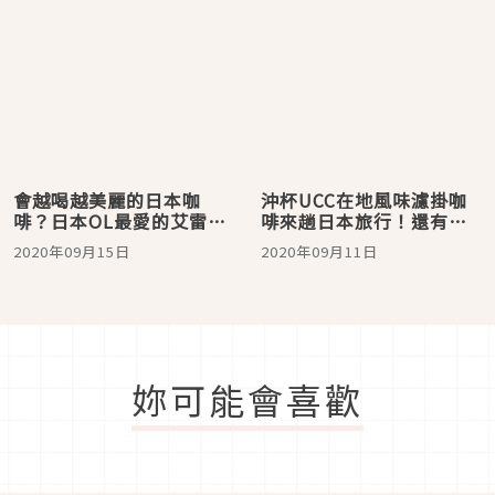
會越喝越美麗的日本咖
沖杯UCC在地風味濾掛咖
啡？日本OL最愛的艾雷萊
啡來趟日本旅行！還有超
夫咖啡，每天都要來上一
可愛MOOMIN系列為你帶
2020年09月15日
2020年09月11日
杯！
來居家美好時光
妳可能會喜歡