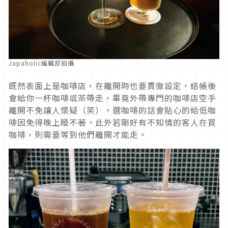
Japaholic編輯部拍攝
既然表面上是咖啡店，在離開時也要貫徹設定，結帳後
會給你一杯咖啡或茶帶走，畢竟外帶專門的咖啡店空手
離開不免讓人懷疑（笑）。選咖啡的話會貼心的給低咖
啡因免得晚上睡不著。此外若剛好有不知情的客人在買
咖啡，則需要等到他們離開才能走。