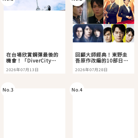
在台場欣賞鋼彈最後的
回顧大師經典！東野圭
機會！「DiverCity
吾原作改編的10部日本
Tokyo Plaza」搭船、
影視作品推薦
2026年07月13日
2026年07月28日
購物、美食及夜景，一
次全體驗
No.
3
No.
4