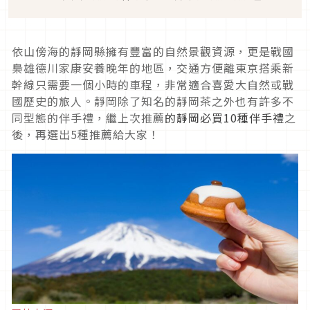
依山傍海的靜岡縣擁有豐富的自然景觀資源，更是戰國
梟雄德川家康安養晚年的地區，交通方便離東京搭乘新
幹線只需要一個小時的車程，非常適合喜愛大自然或戰
國歷史的旅人。靜岡除了知名的靜岡茶之外也有許多不
同型態的伴手禮，繼上次推薦
的靜岡必買10種伴手禮
之
後，再選出5種推薦給大家！