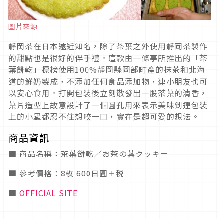
圖片來源
靜岡茶在日本遠近知名，除了茶葉之外使用靜岡茶製作
的甜點也是很好的伴手禮。這款由一條亭所推出的「茶
葉餅乾」標榜使用100%靜岡縣岡部町產的抹茶和北海
道的鮮奶製成，不添加任何食品添加物，連小朋友也可
以安心食用。打開包裝後立刻散發出一股茶葉的清香，
葉片造型上故意設計了一個圓孔用來表示美味到連包裝
上的小蟲都忍不住想咬一口，實在是超可愛的想法。
商品資訊
■ 商品名稱：茶葉餅乾／お茶の葉クッキー
■ 參考價格：8枚 600日圓＋税
■
OFFICIAL SITE