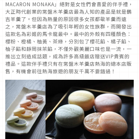
MACARON MONAKA」絕對是女性們會喜愛的伴手禮，
大正時代創業的常盤木羊羹店最為人知的產品是就是鶴
吉羊羹了。但因為熱量的原因很多女孩都敬羊羹而遠
之，常盤木羊羹店為了吸引年輕的女性族群，而開發出
這款名為彩姬的馬卡龍最中。最中的外殼有四種顏色：
櫻粉、橙橘、柚黃、茶綠，分別包了櫻花餡、橘子餡、
柚子餡和靜岡抹茶餡，不僅外觀美麗口味也是一流，一
推出立刻造成話題，成為許多高級飯店贈送VIP貴賓的
禮品。這款伴手禮只有在常盤木羊羹店熱海的總本店販
售，有機會前往熱海旅遊的朋友千萬不要錯過！