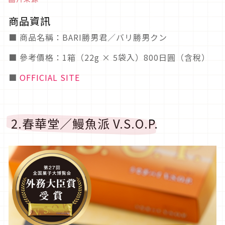
商品資訊
■ 商品名稱：BARI勝男君／バリ勝男クン
■ 參考價格：1箱（22g × 5袋入）800日圓（含稅）
■
OFFICIAL SITE
2.春華堂／鰻魚派 V.S.O.P.