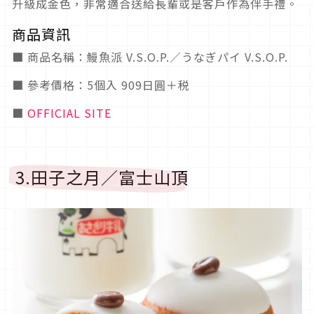
升級成金色，非常適合送給長輩或是客戶作為伴手禮。
商品資訊
■ 商品名稱：鰻魚派 V.S.O.P.／うなぎパイ V.S.O.P.
■ 參考價格：5個入 909日圓＋税
■
OFFICIAL SITE
3.田子之月／富士山頂