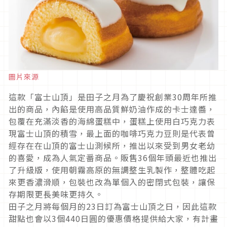
圖片來源
這款「富士山頂」是田子之月為了慶祝創業30周年所推
出的商品，內餡是使用高品質鮮奶油作成的卡士達醬，
包覆在充滿淡香的海綿蛋糕中，蛋糕上使用白巧克力表
現富士山頂的積雪，最上面的咖啡巧克力豆則是代表曾
經存在在山頂的富士山測候所，推出以來受到男女老幼
的喜愛，成為人氣定番商品。販售36個年頭最近也推出
了升級版，使用朝霧高原的無調整生乳製作，整體吃起
來更香濃滑順，包裝也改為單個入的密閉式包裝，讓保
存期限更長美味更持久。
田子之月將每個月的23日訂為富士山頂之日，因此這款
甜點也會以3個440日圓的優惠價格提供給大家，有計畫