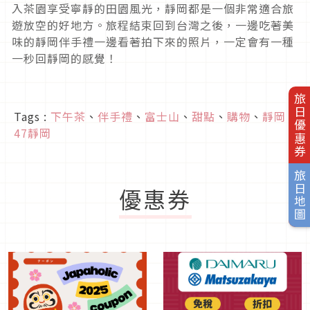
入茶園享受寧靜的田園風光，靜岡都是一個非常適合旅
遊放空的好地方。旅程結束回到台灣之後，一邊吃著美
味的靜岡伴手禮一邊看著拍下來的照片，一定會有一種
一秒回靜岡的感覺！
旅日優惠券
Tags :
下午茶
、
伴手禮
、
富士山
、
甜點
、
購物
、
靜岡
、
47靜岡
旅日地圖
優惠券