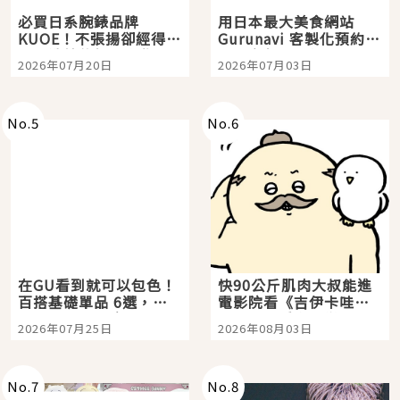
必買日系腕錶品牌
用日本最大美食網站
KUOE！不張揚卻經得起
Gurunavi 客製化預約九
時間洗鍊的經典之作五
大都市餐廳，打造專屬
2026年07月20日
2026年07月03日
選
美食體驗！
No.
5
No.
6
在GU看到就可以包色！
快90公斤肌肉大叔能進
百搭基礎單品 6選，閉
電影院看《吉伊卡哇》
眼全收也不心疼
嗎？日本重金屬樂團
2026年07月25日
2026年08月03日
「打首」會長與nagano
老師一同給出了答案
No.
7
No.
8