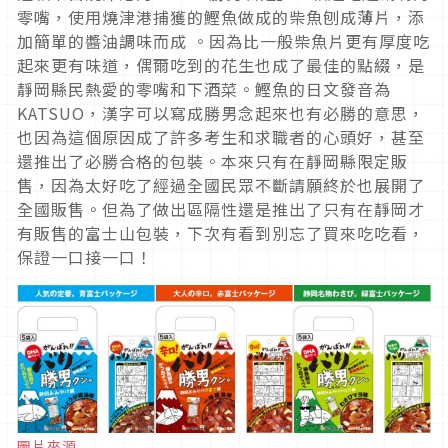
零嘴，使用燒津港捕獲的鰹魚做成的柴魚刨成薄片，添
加簡單的醬油調味而成 。因為比一般柴魚片更有厚度吃
起來更有味道，偶爾吃到的花生也成了最佳的點綴，是
靜岡縣民熱愛的零嘴和下酒菜。鰹魚的日文發音為
KATSUO，漢字可以寫成勝男念起來也有必勝的意思，
也因為這個原因成了許多考生和求職者的心頭好，甚至
還推出了必勝合格的包裝。本來只有在靜岡縣限定販
售，因為太好吃了經過全國民眾不斷請願終於也展開了
全國販售。但為了做出區隔性還是推出了只有在靜岡才
有販售的富士山包裝，下次有看到別忘了買來吃吃看，
保證一口接一口！
圖片來源