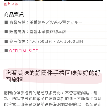
圖片來源
商品資訊
■ 商品名稱：茶葉餅乾／お茶の葉クッキー
■ 販售商店：常盤木羊羹店總本店
■ 參考價格：4入 750日圓、8入 1,400日圓
■
OFFICIAL SITE
吃著美味的靜岡伴手禮回味美好的靜
岡旅程
靜岡的伴手禮真的是超級多元化，不管喜歡鹹點、甜
點、西點或日式和菓子在這邊都買的到。不論是從靜岡
眺望富士山美景或是前往熱海泡個舒服的湯，甚至是走