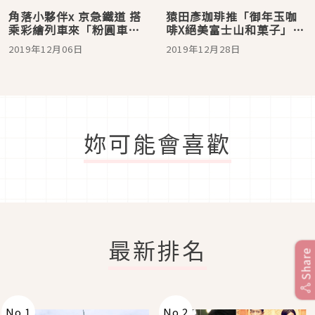
角落小夥伴x 京急鐵道 搭
猿田彥珈琲推「御年玉咖
乘彩繪列車來「粉圓車
啡X絕美富士山和菓子」新
站」與富士山合影吧！
春禮盒，送禮好喜氣！
2019年12月06日
2019年12月28日
妳可能會喜歡
最新排名
Share
No.
1
No.
2