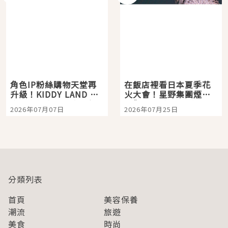
角色IP粉絲購物天堂再
在飯店裡看日本夏季花
升級！KIDDY LAND 原
火大會！星野集團煙火
宿店吉伊卡哇迎客，新
景觀飯店6選，讓你不用
2026年07月07日
2026年07月25日
開幕 OMOKADO 店3分
人擠人悠閒欣賞
即達
分類列表
首頁
美容保養
潮流
旅遊
美食
時尚