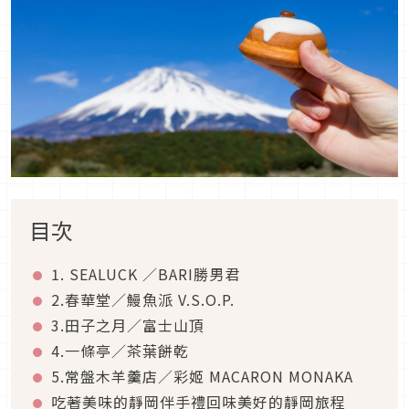
目次
1. SEALUCK ／BARI勝男君
2.春華堂／鰻魚派 V.S.O.P.
3.田子之月／富士山頂
4.一條亭／茶葉餅乾
5.常盤木羊羹店／彩姬 MACARON MONAKA
吃著美味的靜岡伴手禮回味美好的靜岡旅程